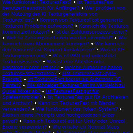
Wie funktioniert TexturesFast?
•
Ist TexturesFast
benutzerfreundlich für Anfänger?
•
Wer profitiert von
der Nutzung des KI-Texturgenerators von
TexturesFast?
•
Können von TexturesFast generierte
Texturen Probleme aufweisen?
•
Kann ich die Texturen
kommerziell nutzen?
•
Ist der Zahlungsprozess sicher?
•
Welche Zahlungsmethoden werden akzeptiert?
•
Wie
kann ich mein Abonnement kündigen?
•
Wie kann ich
den TexturesFast-Support kontaktieren?
•
Was ist KI-
Texturgenerierung?
•
Was ist PBR und unterstützt
TexturesFast es?
•
Was ist eine Albedo- oder
Basistextur oder Diffuse?
•
Welche Auflösung haben
TexturesFast-Texturen?
•
Hat TexturesFast Style-
Presets?
•
Ist TexturesFast besser als Substance 3D
Painter?
•
Wie schneidet TexturesFast im Vergleich zu
Quixel Mixer ab?
•
Ist TexturesFast gut für
Spieleentwickler?
•
Ist TexturesFast gut für Architekten
und Archviz?
•
Kann ich TexturesFast mit Blender
verwenden?
•
Wie funktioniert das Token-System?
•
Bleiben meine Prompts und hochgeladenen Bilder
privat?
•
Kann ich TexturesFast für Unity oder Unreal
Engine verwenden?
•
Wie erhalte ich Normal-Maps
oder Rauheits-Maps?
•
Ist TexturesFast in meinem Land