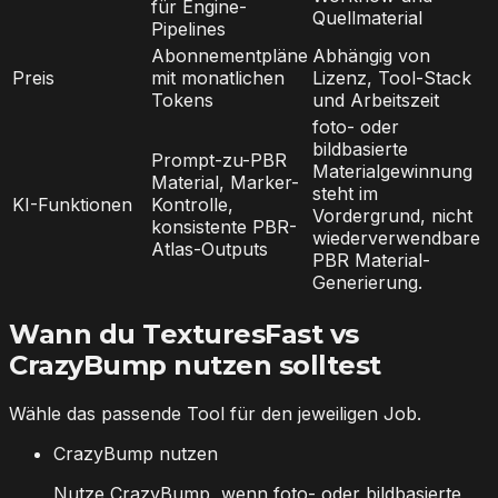
für Engine-
Quellmaterial
Pipelines
Abonnementpläne
Abhängig von
Preis
mit monatlichen
Lizenz, Tool-Stack
Tokens
und Arbeitszeit
foto- oder
bildbasierte
Prompt-zu-PBR
Materialgewinnung
Material, Marker-
steht im
KI-Funktionen
Kontrolle,
Vordergrund, nicht
konsistente PBR-
wiederverwendbare
Atlas-Outputs
PBR Material-
Generierung.
Wann du TexturesFast vs
CrazyBump nutzen solltest
Wähle das passende Tool für den jeweiligen Job.
CrazyBump nutzen
Nutze CrazyBump, wenn foto- oder bildbasierte