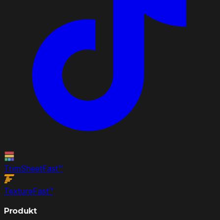
TrimSheet
Fast
™
Texture
Fast
™
Produkt