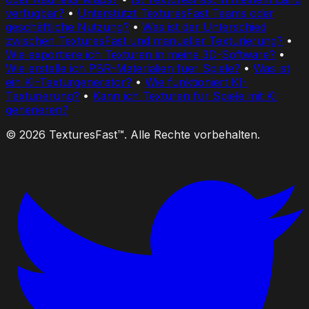
verfügbar?
•
Unterstützt TexturesFast Teams oder
geschäftliche Nutzung?
•
Was ist der Unterschied
zwischen TexturesFast und manueller Texturierung?
•
Wie exportiere ich Texturen in meine 3D-Software?
•
Wie erstelle ich PBR-Materialien fuer Spiele?
•
Was ist
ein KI-Texturgenerator?
•
Wie funktioniert KI-
Texturierung?
•
Kann ich Texturen für Spiele mit KI
generieren?
© 2026 TexturesFast™. Alle Rechte vorbehalten.