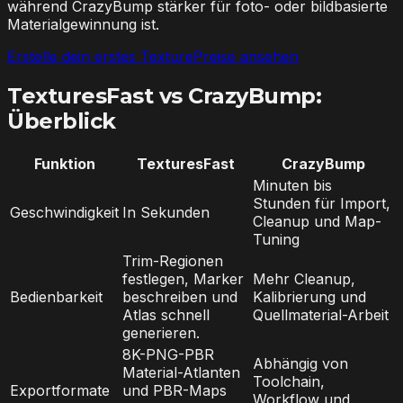
während CrazyBump stärker für foto- oder bildbasierte
Materialgewinnung ist.
Erstelle dein erstes Texture
Preise ansehen
TexturesFast vs CrazyBump:
Überblick
Funktion
TexturesFast
CrazyBump
Minuten bis
Stunden für Import,
Geschwindigkeit
In Sekunden
Cleanup und Map-
Tuning
Trim-Regionen
festlegen, Marker
Mehr Cleanup,
Bedienbarkeit
beschreiben und
Kalibrierung und
Atlas schnell
Quellmaterial-Arbeit
generieren.
8K-PNG-PBR
Abhängig von
Material-Atlanten
Toolchain,
Exportformate
und PBR-Maps
Workflow und