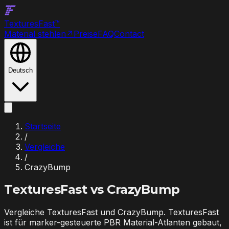
Textures
Fast
™
Material stehlen
↗
Preise
FAQ
Contact
Deutsch
Startseite
/
Vergleiche
/
CrazyBump
TexturesFast vs
CrazyBump
Vergleiche TexturesFast und CrazyBump. TexturesFast
ist für marker-gesteuerte PBR Material-Atlanten gebaut,