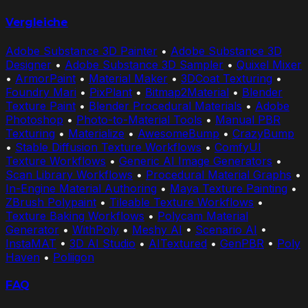
Vergleiche
Adobe Substance 3D Painter
•
Adobe Substance 3D
Designer
•
Adobe Substance 3D Sampler
•
Quixel Mixer
•
ArmorPaint
•
Material Maker
•
3DCoat Texturing
•
Foundry Mari
•
PixPlant
•
Bitmap2Material
•
Blender
Texture Paint
•
Blender Procedural Materials
•
Adobe
Photoshop
•
Photo-to-Material Tools
•
Manual PBR
Texturing
•
Materialize
•
AwesomeBump
•
CrazyBump
•
Stable Diffusion Texture Workflows
•
ComfyUI
Texture Workflows
•
Generic AI Image Generators
•
Scan Library Workflows
•
Procedural Material Graphs
•
In-Engine Material Authoring
•
Maya Texture Painting
•
ZBrush Polypaint
•
Tileable Texture Workflows
•
Texture Baking Workflows
•
Polycam Material
Generator
•
WithPoly
•
Meshy AI
•
Scenario AI
•
InstaMAT
•
3D AI Studio
•
AITextured
•
GenPBR
•
Poly
Haven
•
Poliigon
FAQ