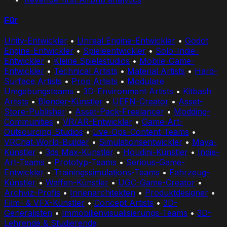
Für
Unity-Entwickler
•
Unreal Engine-Entwickler
•
Godot
Engine-Entwickler
•
Spieleentwickler
•
Solo-Indie-
Entwickler
•
Kleine Spielestudios
•
Mobile-Game-
Entwickler
•
Technical Artists
•
Material Artists
•
Hard-
Surface Artists
•
Prop Artists
•
Modulare
Umgebungsteams
•
3D-Environment Artists
•
Kitbash
Artists
•
Blender-Künstler
•
UEFN-Creator
•
Asset-
Store-Publisher
•
Asset-Pack-Freelancer
•
Modding-
Communities
•
VR/AR-Entwickler
•
Game-Art-
Outsourcing-Studios
•
Live-Ops-Content-Teams
•
VRChat-World-Builder
•
Simulationsentwickler
•
Maya-
Künstler
•
3ds Max-Künstler
•
Houdini-Künstler
•
Indie-
Art-Teams
•
Prototyp-Teams
•
Serious-Game-
Entwickler
•
Trainingssimulations-Teams
•
Fahrzeug-
Künstler
•
Waffen-Künstler
•
UGC-Game-Creator
•
Archviz-Profis
•
Innenarchitekten
•
Produktdesigner
•
Film- & VFX-Künstler
•
Concept Artists
•
3D-
Generalisten
•
Immobilienvisualisierungs-Teams
•
3D-
Lehrende & Studierende