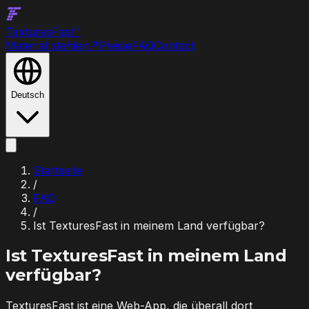
Textures
Fast
™
Material stehlen
↗
Preise
FAQ
Contact
Deutsch
Startseite
/
FAQ
/
Ist TexturesFast in meinem Land verfügbar?
Ist TexturesFast in meinem Land
verfügbar?
TexturesFast ist eine Web-App, die überall dort