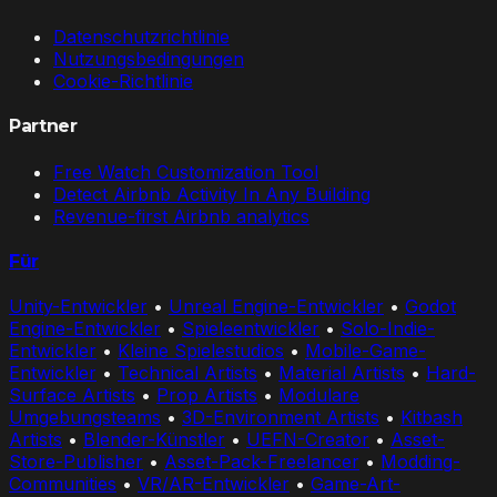
Datenschutzrichtlinie
Nutzungsbedingungen
Cookie-Richtlinie
Partner
Free Watch Customization Tool
Detect Airbnb Activity In Any Building
Revenue-first Airbnb analytics
Für
Unity-Entwickler
•
Unreal Engine-Entwickler
•
Godot
Engine-Entwickler
•
Spieleentwickler
•
Solo-Indie-
Entwickler
•
Kleine Spielestudios
•
Mobile-Game-
Entwickler
•
Technical Artists
•
Material Artists
•
Hard-
Surface Artists
•
Prop Artists
•
Modulare
Umgebungsteams
•
3D-Environment Artists
•
Kitbash
Artists
•
Blender-Künstler
•
UEFN-Creator
•
Asset-
Store-Publisher
•
Asset-Pack-Freelancer
•
Modding-
Communities
•
VR/AR-Entwickler
•
Game-Art-