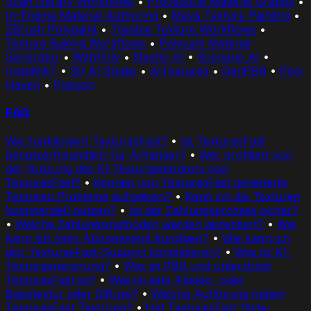
Scan Library Workflows
•
Procedural Material Graphs
•
In-Engine Material Authoring
•
Maya Texture Painting
•
ZBrush Polypaint
•
Tileable Texture Workflows
•
Texture Baking Workflows
•
Polycam Material
Generator
•
WithPoly
•
Meshy AI
•
Scenario AI
•
InstaMAT
•
3D AI Studio
•
AITextured
•
GenPBR
•
Poly
Haven
•
Poliigon
FAQ
Wie funktioniert TexturesFast?
•
Ist TexturesFast
benutzerfreundlich für Anfänger?
•
Wer profitiert von
der Nutzung des KI-Texturgenerators von
TexturesFast?
•
Können von TexturesFast generierte
Texturen Probleme aufweisen?
•
Kann ich die Texturen
kommerziell nutzen?
•
Ist der Zahlungsprozess sicher?
•
Welche Zahlungsmethoden werden akzeptiert?
•
Wie
kann ich mein Abonnement kündigen?
•
Wie kann ich
den TexturesFast-Support kontaktieren?
•
Was ist KI-
Texturgenerierung?
•
Was ist PBR und unterstützt
TexturesFast es?
•
Was ist eine Albedo- oder
Basistextur oder Diffuse?
•
Welche Auflösung haben
TexturesFast-Texturen?
•
Hat TexturesFast Style-