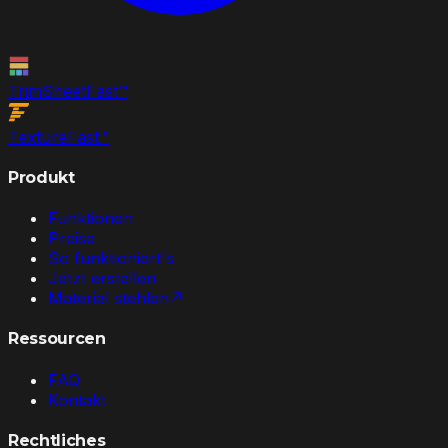
TrimSheet
Fast
™
Texture
Fast
™
Produkt
Funktionen
Preise
So funktioniert's
Jetzt erstellen
Material stehlen
↗
Ressourcen
FAQ
Kontakt
Rechtliches