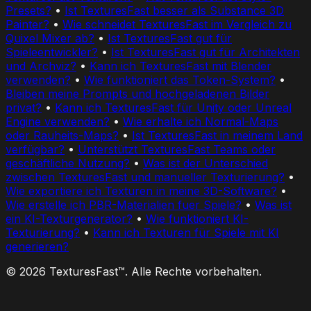
Presets?
•
Ist TexturesFast besser als Substance 3D
Painter?
•
Wie schneidet TexturesFast im Vergleich zu
Quixel Mixer ab?
•
Ist TexturesFast gut für
Spieleentwickler?
•
Ist TexturesFast gut für Architekten
und Archviz?
•
Kann ich TexturesFast mit Blender
verwenden?
•
Wie funktioniert das Token-System?
•
Bleiben meine Prompts und hochgeladenen Bilder
privat?
•
Kann ich TexturesFast für Unity oder Unreal
Engine verwenden?
•
Wie erhalte ich Normal-Maps
oder Rauheits-Maps?
•
Ist TexturesFast in meinem Land
verfügbar?
•
Unterstützt TexturesFast Teams oder
geschäftliche Nutzung?
•
Was ist der Unterschied
zwischen TexturesFast und manueller Texturierung?
•
Wie exportiere ich Texturen in meine 3D-Software?
•
Wie erstelle ich PBR-Materialien fuer Spiele?
•
Was ist
ein KI-Texturgenerator?
•
Wie funktioniert KI-
Texturierung?
•
Kann ich Texturen für Spiele mit KI
generieren?
© 2026 TexturesFast™. Alle Rechte vorbehalten.