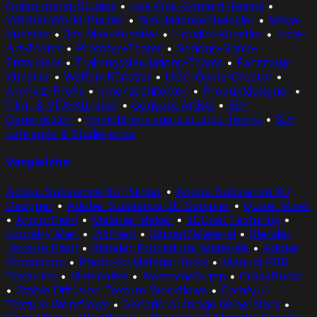
Outsourcing-Studios
•
Live-Ops-Content-Teams
•
VRChat-World-Builder
•
Simulationsentwickler
•
Maya-
Künstler
•
3ds Max-Künstler
•
Houdini-Künstler
•
Indie-
Art-Teams
•
Prototyp-Teams
•
Serious-Game-
Entwickler
•
Trainingssimulations-Teams
•
Fahrzeug-
Künstler
•
Waffen-Künstler
•
UGC-Game-Creator
•
Archviz-Profis
•
Innenarchitekten
•
Produktdesigner
•
Film- & VFX-Künstler
•
Concept Artists
•
3D-
Generalisten
•
Immobilienvisualisierungs-Teams
•
3D-
Lehrende & Studierende
Vergleiche
Adobe Substance 3D Painter
•
Adobe Substance 3D
Designer
•
Adobe Substance 3D Sampler
•
Quixel Mixer
•
ArmorPaint
•
Material Maker
•
3DCoat Texturing
•
Foundry Mari
•
PixPlant
•
Bitmap2Material
•
Blender
Texture Paint
•
Blender Procedural Materials
•
Adobe
Photoshop
•
Photo-to-Material Tools
•
Manual PBR
Texturing
•
Materialize
•
AwesomeBump
•
CrazyBump
•
Stable Diffusion Texture Workflows
•
ComfyUI
Texture Workflows
•
Generic AI Image Generators
•