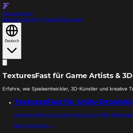
Textures
Fast
™
Material stehlen
↗
Preise
FAQ
Contact
Deutsch
TexturesFast für
Game Artists & 3D
Erfahre, wie Spieleentwickler, 3D-Künstler und kreative
TexturesFast für Unity-Entwickl
Die Beschaffung und Einrichtung von PBR-Materialie
Mehr erfahren →