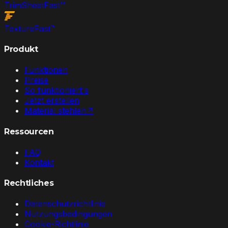
TrimSheet
Fast
™
Texture
Fast
™
Produkt
Funktionen
Preise
So funktioniert's
Jetzt erstellen
Material stehlen
↗
Ressourcen
FAQ
Kontakt
Rechtliches
Datenschutzrichtlinie
Nutzungsbedingungen
Cookie-Richtlinie