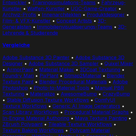
Entwickler
•
Trainingssimulations-Teams
•
Fahrzeug-
Künstler
•
Waffen-Künstler
•
UGC-Game-Creator
•
Archviz-Profis
•
Innenarchitekten
•
Produktdesigner
•
Film- & VFX-Künstler
•
Concept Artists
•
3D-
Generalisten
•
Immobilienvisualisierungs-Teams
•
3D-
Lehrende & Studierende
Vergleiche
Adobe Substance 3D Painter
•
Adobe Substance 3D
Designer
•
Adobe Substance 3D Sampler
•
Quixel Mixer
•
ArmorPaint
•
Material Maker
•
3DCoat Texturing
•
Foundry Mari
•
PixPlant
•
Bitmap2Material
•
Blender
Texture Paint
•
Blender Procedural Materials
•
Adobe
Photoshop
•
Photo-to-Material Tools
•
Manual PBR
Texturing
•
Materialize
•
AwesomeBump
•
CrazyBump
•
Stable Diffusion Texture Workflows
•
ComfyUI
Texture Workflows
•
Generic AI Image Generators
•
Scan Library Workflows
•
Procedural Material Graphs
•
In-Engine Material Authoring
•
Maya Texture Painting
•
ZBrush Polypaint
•
Tileable Texture Workflows
•
Texture Baking Workflows
•
Polycam Material