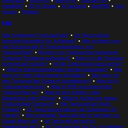
Generator
•
WithPoly
•
Meshy AI
•
Scenario AI
•
InstaMAT
•
3D AI Studio
•
AITextured
•
GenPBR
•
Poly
Haven
•
Poliigon
FAQ
Wie funktioniert TexturesFast?
•
Ist TexturesFast
benutzerfreundlich für Anfänger?
•
Wer profitiert von
der Nutzung des KI-Texturgenerators von
TexturesFast?
•
Können von TexturesFast generierte
Texturen Probleme aufweisen?
•
Kann ich die Texturen
kommerziell nutzen?
•
Ist der Zahlungsprozess sicher?
•
Welche Zahlungsmethoden werden akzeptiert?
•
Wie
kann ich mein Abonnement kündigen?
•
Wie kann ich
den TexturesFast-Support kontaktieren?
•
Was ist KI-
Texturgenerierung?
•
Was ist PBR und unterstützt
TexturesFast es?
•
Was ist eine Albedo- oder
Basistextur oder Diffuse?
•
Welche Auflösung haben
TexturesFast-Texturen?
•
Hat TexturesFast Style-
Presets?
•
Ist TexturesFast besser als Substance 3D
Painter?
•
Wie schneidet TexturesFast im Vergleich zu
Quixel Mixer ab?
•
Ist TexturesFast gut für
Spieleentwickler?
•
Ist TexturesFast gut für Architekten