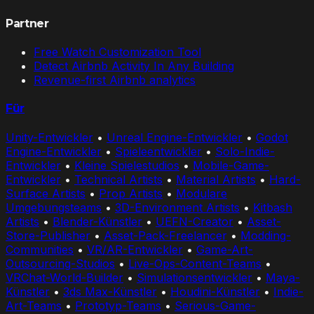
Partner
Free Watch Customization Tool
Detect Airbnb Activity In Any Building
Revenue-first Airbnb analytics
Für
Unity-Entwickler
•
Unreal Engine-Entwickler
•
Godot
Engine-Entwickler
•
Spieleentwickler
•
Solo-Indie-
Entwickler
•
Kleine Spielestudios
•
Mobile-Game-
Entwickler
•
Technical Artists
•
Material Artists
•
Hard-
Surface Artists
•
Prop Artists
•
Modulare
Umgebungsteams
•
3D-Environment Artists
•
Kitbash
Artists
•
Blender-Künstler
•
UEFN-Creator
•
Asset-
Store-Publisher
•
Asset-Pack-Freelancer
•
Modding-
Communities
•
VR/AR-Entwickler
•
Game-Art-
Outsourcing-Studios
•
Live-Ops-Content-Teams
•
VRChat-World-Builder
•
Simulationsentwickler
•
Maya-
Künstler
•
3ds Max-Künstler
•
Houdini-Künstler
•
Indie-
Art-Teams
•
Prototyp-Teams
•
Serious-Game-