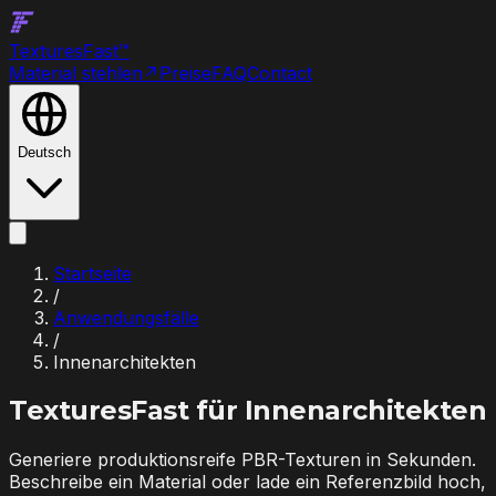
Textures
Fast
™
Material stehlen
↗
Preise
FAQ
Contact
Deutsch
Startseite
/
Anwendungsfälle
/
Innenarchitekten
TexturesFast für
Innenarchitekten
Generiere produktionsreife PBR-Texturen in Sekunden.
Beschreibe ein Material oder lade ein Referenzbild hoch,