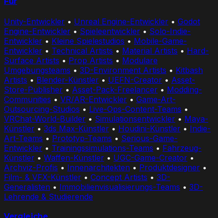
Für
Unity-Entwickler
•
Unreal Engine-Entwickler
•
Godot
Engine-Entwickler
•
Spieleentwickler
•
Solo-Indie-
Entwickler
•
Kleine Spielestudios
•
Mobile-Game-
Entwickler
•
Technical Artists
•
Material Artists
•
Hard-
Surface Artists
•
Prop Artists
•
Modulare
Umgebungsteams
•
3D-Environment Artists
•
Kitbash
Artists
•
Blender-Künstler
•
UEFN-Creator
•
Asset-
Store-Publisher
•
Asset-Pack-Freelancer
•
Modding-
Communities
•
VR/AR-Entwickler
•
Game-Art-
Outsourcing-Studios
•
Live-Ops-Content-Teams
•
VRChat-World-Builder
•
Simulationsentwickler
•
Maya-
Künstler
•
3ds Max-Künstler
•
Houdini-Künstler
•
Indie-
Art-Teams
•
Prototyp-Teams
•
Serious-Game-
Entwickler
•
Trainingssimulations-Teams
•
Fahrzeug-
Künstler
•
Waffen-Künstler
•
UGC-Game-Creator
•
Archviz-Profis
•
Innenarchitekten
•
Produktdesigner
•
Film- & VFX-Künstler
•
Concept Artists
•
3D-
Generalisten
•
Immobilienvisualisierungs-Teams
•
3D-
Lehrende & Studierende
Vergleiche