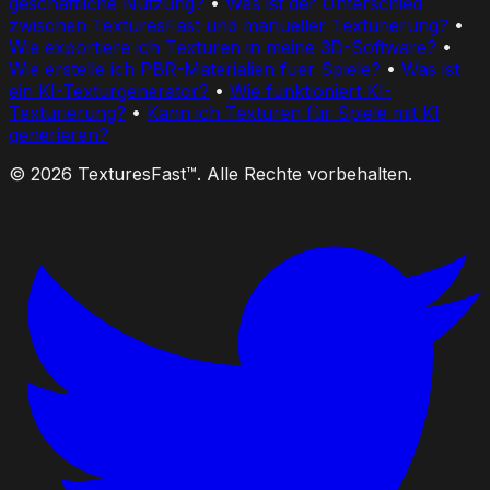
geschäftliche Nutzung?
•
Was ist der Unterschied
zwischen TexturesFast und manueller Texturierung?
•
Wie exportiere ich Texturen in meine 3D-Software?
•
Wie erstelle ich PBR-Materialien fuer Spiele?
•
Was ist
ein KI-Texturgenerator?
•
Wie funktioniert KI-
Texturierung?
•
Kann ich Texturen für Spiele mit KI
generieren?
© 2026 TexturesFast™. Alle Rechte vorbehalten.