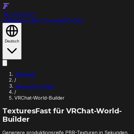
Textures
Fast
™
Material stehlen
↗
Preise
FAQ
Contact
Deutsch
Startseite
/
Anwendungsfälle
/
VRChat-World-Builder
TexturesFast für
VRChat-World-
Builder
Generiere produktionsreife PBR-Texturen in Sekunden.