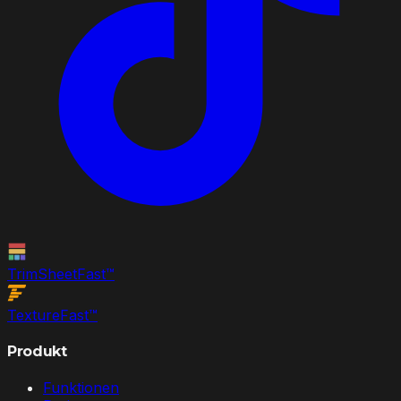
TrimSheet
Fast
™
Texture
Fast
™
Produkt
Funktionen