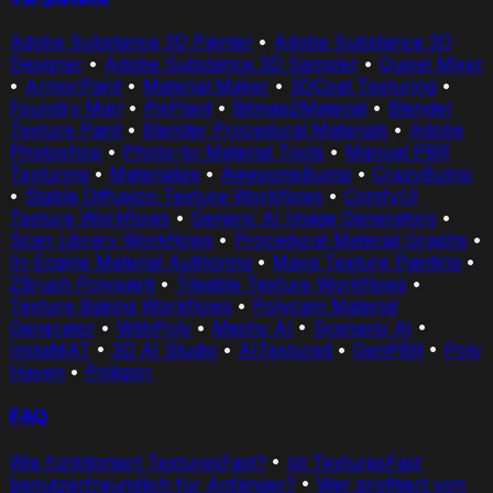
Adobe Substance 3D Painter
•
Adobe Substance 3D
Designer
•
Adobe Substance 3D Sampler
•
Quixel Mixer
•
ArmorPaint
•
Material Maker
•
3DCoat Texturing
•
Foundry Mari
•
PixPlant
•
Bitmap2Material
•
Blender
Texture Paint
•
Blender Procedural Materials
•
Adobe
Photoshop
•
Photo-to-Material Tools
•
Manual PBR
Texturing
•
Materialize
•
AwesomeBump
•
CrazyBump
•
Stable Diffusion Texture Workflows
•
ComfyUI
Texture Workflows
•
Generic AI Image Generators
•
Scan Library Workflows
•
Procedural Material Graphs
•
In-Engine Material Authoring
•
Maya Texture Painting
•
ZBrush Polypaint
•
Tileable Texture Workflows
•
Texture Baking Workflows
•
Polycam Material
Generator
•
WithPoly
•
Meshy AI
•
Scenario AI
•
InstaMAT
•
3D AI Studio
•
AITextured
•
GenPBR
•
Poly
Haven
•
Poliigon
FAQ
Wie funktioniert TexturesFast?
•
Ist TexturesFast
benutzerfreundlich für Anfänger?
•
Wer profitiert von