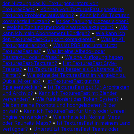
der Nutzung des KI-Texturgenerators von
TexturesFast?
•
Können von TexturesFast generierte
Texturen Probleme aufweisen?
•
Kann ich die Texturen
kommerziell nutzen?
•
Ist der Zahlungsprozess sicher?
•
Welche Zahlungsmethoden werden akzeptiert?
•
Wie
kann ich mein Abonnement kündigen?
•
Wie kann ich
den TexturesFast-Support kontaktieren?
•
Was ist KI-
Texturgenerierung?
•
Was ist PBR und unterstützt
TexturesFast es?
•
Was ist eine Albedo- oder
Basistextur oder Diffuse?
•
Welche Auflösung haben
TexturesFast-Texturen?
•
Hat TexturesFast Style-
Presets?
•
Ist TexturesFast besser als Substance 3D
Painter?
•
Wie schneidet TexturesFast im Vergleich zu
Quixel Mixer ab?
•
Ist TexturesFast gut für
Spieleentwickler?
•
Ist TexturesFast gut für Architekten
und Archviz?
•
Kann ich TexturesFast mit Blender
verwenden?
•
Wie funktioniert das Token-System?
•
Bleiben meine Prompts und hochgeladenen Bilder
privat?
•
Kann ich TexturesFast für Unity oder Unreal
Engine verwenden?
•
Wie erhalte ich Normal-Maps
oder Rauheits-Maps?
•
Ist TexturesFast in meinem Land
verfügbar?
•
Unterstützt TexturesFast Teams oder