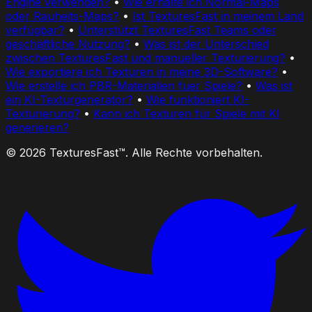
Engine verwenden?
•
Wie erhalte ich Normal-Maps
oder Rauheits-Maps?
•
Ist TexturesFast in meinem Land
verfügbar?
•
Unterstützt TexturesFast Teams oder
geschäftliche Nutzung?
•
Was ist der Unterschied
zwischen TexturesFast und manueller Texturierung?
•
Wie exportiere ich Texturen in meine 3D-Software?
•
Wie erstelle ich PBR-Materialien fuer Spiele?
•
Was ist
ein KI-Texturgenerator?
•
Wie funktioniert KI-
Texturierung?
•
Kann ich Texturen für Spiele mit KI
generieren?
© 2026 TexturesFast™. Alle Rechte vorbehalten.