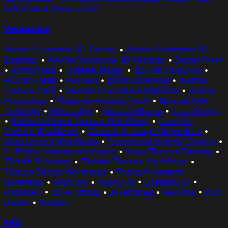
Lehrende & Studierende
Vergleiche
Adobe Substance 3D Painter
•
Adobe Substance 3D
Designer
•
Adobe Substance 3D Sampler
•
Quixel Mixer
•
ArmorPaint
•
Material Maker
•
3DCoat Texturing
•
Foundry Mari
•
PixPlant
•
Bitmap2Material
•
Blender
Texture Paint
•
Blender Procedural Materials
•
Adobe
Photoshop
•
Photo-to-Material Tools
•
Manual PBR
Texturing
•
Materialize
•
AwesomeBump
•
CrazyBump
•
Stable Diffusion Texture Workflows
•
ComfyUI
Texture Workflows
•
Generic AI Image Generators
•
Scan Library Workflows
•
Procedural Material Graphs
•
In-Engine Material Authoring
•
Maya Texture Painting
•
ZBrush Polypaint
•
Tileable Texture Workflows
•
Texture Baking Workflows
•
Polycam Material
Generator
•
WithPoly
•
Meshy AI
•
Scenario AI
•
InstaMAT
•
3D AI Studio
•
AITextured
•
GenPBR
•
Poly
Haven
•
Poliigon
FAQ