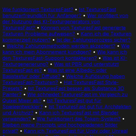
Wie funktioniert TexturesFast?
•
Ist TexturesFast
benutzerfreundlich für Anfänger?
•
Wer profitiert von
der Nutzung des KI-Texturgenerators von
TexturesFast?
•
Können von TexturesFast generierte
Texturen Probleme aufweisen?
•
Kann ich die Texturen
kommerziell nutzen?
•
Ist der Zahlungsprozess sicher?
•
Welche Zahlungsmethoden werden akzeptiert?
•
Wie
kann ich mein Abonnement kündigen?
•
Wie kann ich
den TexturesFast-Support kontaktieren?
•
Was ist KI-
Texturgenerierung?
•
Was ist PBR und unterstützt
TexturesFast es?
•
Was ist eine Albedo- oder
Basistextur oder Diffuse?
•
Welche Auflösung haben
TexturesFast-Texturen?
•
Hat TexturesFast Style-
Presets?
•
Ist TexturesFast besser als Substance 3D
Painter?
•
Wie schneidet TexturesFast im Vergleich zu
Quixel Mixer ab?
•
Ist TexturesFast gut für
Spieleentwickler?
•
Ist TexturesFast gut für Architekten
und Archviz?
•
Kann ich TexturesFast mit Blender
verwenden?
•
Wie funktioniert das Token-System?
•
Bleiben meine Prompts und hochgeladenen Bilder
privat?
•
Kann ich TexturesFast für Unity oder Unreal