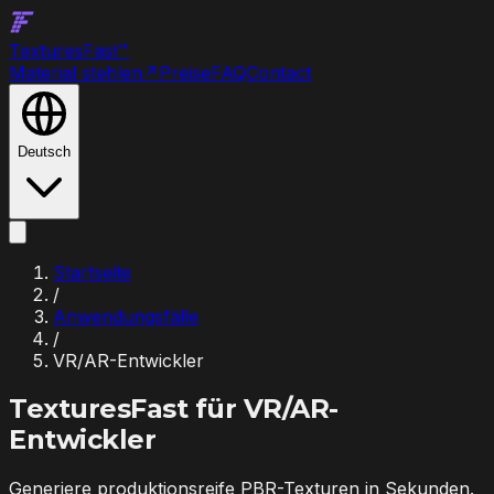
Textures
Fast
™
Material stehlen
↗
Preise
FAQ
Contact
Deutsch
Startseite
/
Anwendungsfälle
/
VR/AR-Entwickler
TexturesFast für
VR/AR-
Entwickler
Generiere produktionsreife PBR-Texturen in Sekunden.