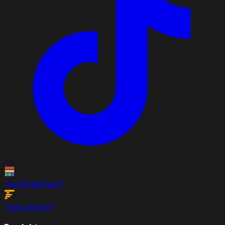
TrimSheet
Fast
™
Texture
Fast
™