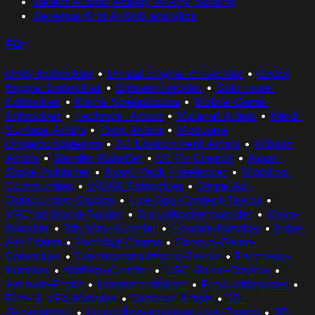
Detect Airbnb Activity In Any Building
Revenue-first Airbnb analytics
Für
Unity-Entwickler
•
Unreal Engine-Entwickler
•
Godot
Engine-Entwickler
•
Spieleentwickler
•
Solo-Indie-
Entwickler
•
Kleine Spielestudios
•
Mobile-Game-
Entwickler
•
Technical Artists
•
Material Artists
•
Hard-
Surface Artists
•
Prop Artists
•
Modulare
Umgebungsteams
•
3D-Environment Artists
•
Kitbash
Artists
•
Blender-Künstler
•
UEFN-Creator
•
Asset-
Store-Publisher
•
Asset-Pack-Freelancer
•
Modding-
Communities
•
VR/AR-Entwickler
•
Game-Art-
Outsourcing-Studios
•
Live-Ops-Content-Teams
•
VRChat-World-Builder
•
Simulationsentwickler
•
Maya-
Künstler
•
3ds Max-Künstler
•
Houdini-Künstler
•
Indie-
Art-Teams
•
Prototyp-Teams
•
Serious-Game-
Entwickler
•
Trainingssimulations-Teams
•
Fahrzeug-
Künstler
•
Waffen-Künstler
•
UGC-Game-Creator
•
Archviz-Profis
•
Innenarchitekten
•
Produktdesigner
•
Film- & VFX-Künstler
•
Concept Artists
•
3D-
Generalisten
•
Immobilienvisualisierungs-Teams
•
3D-