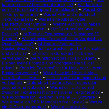
kann ich mein Abonnement kündigen?
•
Wie kann ich
den TexturesFast-Support kontaktieren?
•
Was ist KI-
Texturgenerierung?
•
Was ist PBR und unterstützt
TexturesFast es?
•
Was ist eine Albedo- oder
Basistextur oder Diffuse?
•
Welche Auflösung haben
TexturesFast-Texturen?
•
Hat TexturesFast Style-
Presets?
•
Ist TexturesFast besser als Substance 3D
Painter?
•
Wie schneidet TexturesFast im Vergleich zu
Quixel Mixer ab?
•
Ist TexturesFast gut für
Spieleentwickler?
•
Ist TexturesFast gut für Architekten
und Archviz?
•
Kann ich TexturesFast mit Blender
verwenden?
•
Wie funktioniert das Token-System?
•
Bleiben meine Prompts und hochgeladenen Bilder
privat?
•
Kann ich TexturesFast für Unity oder Unreal
Engine verwenden?
•
Wie erhalte ich Normal-Maps
oder Rauheits-Maps?
•
Ist TexturesFast in meinem Land
verfügbar?
•
Unterstützt TexturesFast Teams oder
geschäftliche Nutzung?
•
Was ist der Unterschied
zwischen TexturesFast und manueller Texturierung?
•
Wie exportiere ich Texturen in meine 3D-Software?
•
Wie erstelle ich PBR-Materialien fuer Spiele?
•
Was ist
ein KI-Texturgenerator?
•
Wie funktioniert KI-