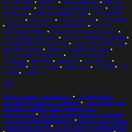
Foundry Mari
•
PixPlant
•
Bitmap2Material
•
Blender
Texture Paint
•
Blender Procedural Materials
•
Adobe
Photoshop
•
Photo-to-Material Tools
•
Manual PBR
Texturing
•
Materialize
•
AwesomeBump
•
CrazyBump
•
Stable Diffusion Texture Workflows
•
ComfyUI
Texture Workflows
•
Generic AI Image Generators
•
Scan Library Workflows
•
Procedural Material Graphs
•
In-Engine Material Authoring
•
Maya Texture Painting
•
ZBrush Polypaint
•
Tileable Texture Workflows
•
Texture Baking Workflows
•
Polycam Material
Generator
•
WithPoly
•
Meshy AI
•
Scenario AI
•
InstaMAT
•
3D AI Studio
•
AITextured
•
GenPBR
•
Poly
Haven
•
Poliigon
FAQ
Wie funktioniert TexturesFast?
•
Ist TexturesFast
benutzerfreundlich für Anfänger?
•
Wer profitiert von
der Nutzung des KI-Texturgenerators von
TexturesFast?
•
Können von TexturesFast generierte
Texturen Probleme aufweisen?
•
Kann ich die Texturen
kommerziell nutzen?
•
Ist der Zahlungsprozess sicher?
•
Welche Zahlungsmethoden werden akzeptiert?
•
Wie