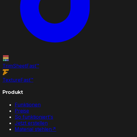
TrimSheet
Fast
™
Texture
Fast
™
Produkt
Funktionen
Preise
So funktioniert's
Jetzt erstellen
Material stehlen
↗