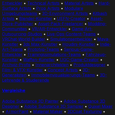
Entwickler
•
Technical Artists
•
Material Artists
•
Hard-
Surface Artists
•
Prop Artists
•
Modulare
Umgebungsteams
•
3D-Environment Artists
•
Kitbash
Artists
•
Blender-Künstler
•
UEFN-Creator
•
Asset-
Store-Publisher
•
Asset-Pack-Freelancer
•
Modding-
Communities
•
VR/AR-Entwickler
•
Game-Art-
Outsourcing-Studios
•
Live-Ops-Content-Teams
•
VRChat-World-Builder
•
Simulationsentwickler
•
Maya-
Künstler
•
3ds Max-Künstler
•
Houdini-Künstler
•
Indie-
Art-Teams
•
Prototyp-Teams
•
Serious-Game-
Entwickler
•
Trainingssimulations-Teams
•
Fahrzeug-
Künstler
•
Waffen-Künstler
•
UGC-Game-Creator
•
Archviz-Profis
•
Innenarchitekten
•
Produktdesigner
•
Film- & VFX-Künstler
•
Concept Artists
•
3D-
Generalisten
•
Immobilienvisualisierungs-Teams
•
3D-
Lehrende & Studierende
Vergleiche
Adobe Substance 3D Painter
•
Adobe Substance 3D
Designer
•
Adobe Substance 3D Sampler
•
Quixel Mixer
•
ArmorPaint
•
Material Maker
•
3DCoat Texturing
•