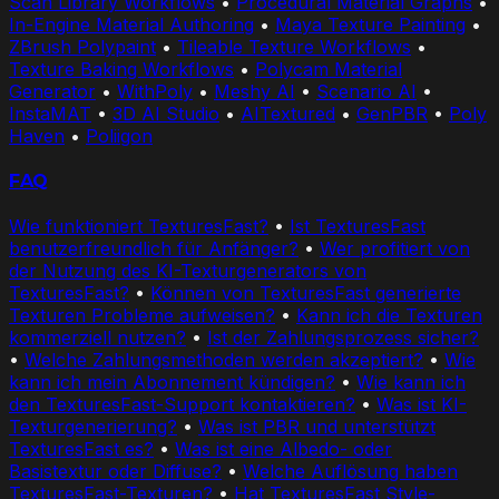
Scan Library Workflows
•
Procedural Material Graphs
•
In-Engine Material Authoring
•
Maya Texture Painting
•
ZBrush Polypaint
•
Tileable Texture Workflows
•
Texture Baking Workflows
•
Polycam Material
Generator
•
WithPoly
•
Meshy AI
•
Scenario AI
•
InstaMAT
•
3D AI Studio
•
AITextured
•
GenPBR
•
Poly
Haven
•
Poliigon
FAQ
Wie funktioniert TexturesFast?
•
Ist TexturesFast
benutzerfreundlich für Anfänger?
•
Wer profitiert von
der Nutzung des KI-Texturgenerators von
TexturesFast?
•
Können von TexturesFast generierte
Texturen Probleme aufweisen?
•
Kann ich die Texturen
kommerziell nutzen?
•
Ist der Zahlungsprozess sicher?
•
Welche Zahlungsmethoden werden akzeptiert?
•
Wie
kann ich mein Abonnement kündigen?
•
Wie kann ich
den TexturesFast-Support kontaktieren?
•
Was ist KI-
Texturgenerierung?
•
Was ist PBR und unterstützt
TexturesFast es?
•
Was ist eine Albedo- oder
Basistextur oder Diffuse?
•
Welche Auflösung haben
TexturesFast-Texturen?
•
Hat TexturesFast Style-