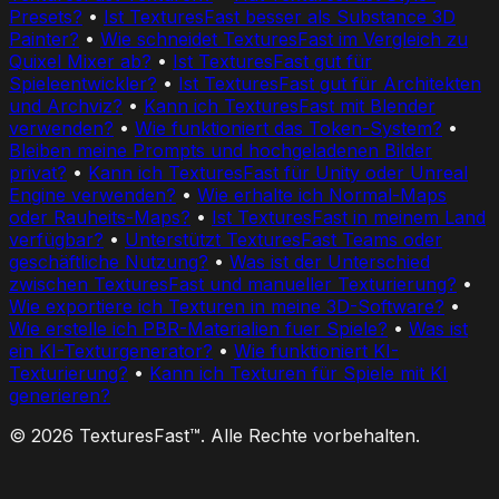
Presets?
•
Ist TexturesFast besser als Substance 3D
Painter?
•
Wie schneidet TexturesFast im Vergleich zu
Quixel Mixer ab?
•
Ist TexturesFast gut für
Spieleentwickler?
•
Ist TexturesFast gut für Architekten
und Archviz?
•
Kann ich TexturesFast mit Blender
verwenden?
•
Wie funktioniert das Token-System?
•
Bleiben meine Prompts und hochgeladenen Bilder
privat?
•
Kann ich TexturesFast für Unity oder Unreal
Engine verwenden?
•
Wie erhalte ich Normal-Maps
oder Rauheits-Maps?
•
Ist TexturesFast in meinem Land
verfügbar?
•
Unterstützt TexturesFast Teams oder
geschäftliche Nutzung?
•
Was ist der Unterschied
zwischen TexturesFast und manueller Texturierung?
•
Wie exportiere ich Texturen in meine 3D-Software?
•
Wie erstelle ich PBR-Materialien fuer Spiele?
•
Was ist
ein KI-Texturgenerator?
•
Wie funktioniert KI-
Texturierung?
•
Kann ich Texturen für Spiele mit KI
generieren?
© 2026 TexturesFast™. Alle Rechte vorbehalten.