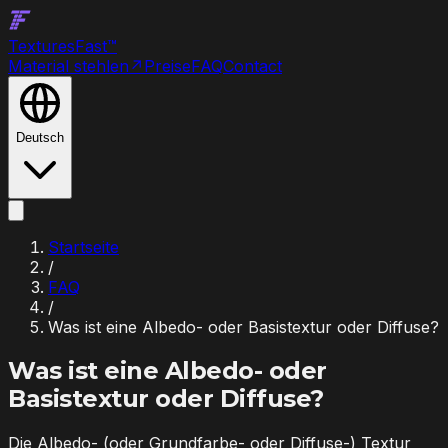
Textures
Fast
™
Material stehlen
↗
Preise
FAQ
Contact
Deutsch
Startseite
/
FAQ
/
Was ist eine Albedo- oder Basistextur oder Diffuse?
Was ist eine Albedo- oder
Basistextur oder Diffuse?
Die Albedo- (oder Grundfarbe- oder Diffuse-) Textur