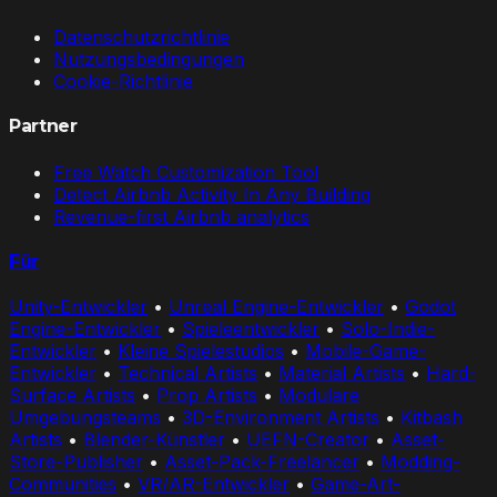
Datenschutzrichtlinie
Nutzungsbedingungen
Cookie-Richtlinie
Partner
Free Watch Customization Tool
Detect Airbnb Activity In Any Building
Revenue-first Airbnb analytics
Für
Unity-Entwickler
•
Unreal Engine-Entwickler
•
Godot
Engine-Entwickler
•
Spieleentwickler
•
Solo-Indie-
Entwickler
•
Kleine Spielestudios
•
Mobile-Game-
Entwickler
•
Technical Artists
•
Material Artists
•
Hard-
Surface Artists
•
Prop Artists
•
Modulare
Umgebungsteams
•
3D-Environment Artists
•
Kitbash
Artists
•
Blender-Künstler
•
UEFN-Creator
•
Asset-
Store-Publisher
•
Asset-Pack-Freelancer
•
Modding-
Communities
•
VR/AR-Entwickler
•
Game-Art-