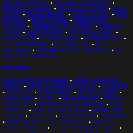
Outsourcing-Studios
•
Live-Ops-Content-Teams
•
VRChat-World-Builder
•
Simulationsentwickler
•
Maya-
Künstler
•
3ds Max-Künstler
•
Houdini-Künstler
•
Indie-
Art-Teams
•
Prototyp-Teams
•
Serious-Game-
Entwickler
•
Trainingssimulations-Teams
•
Fahrzeug-
Künstler
•
Waffen-Künstler
•
UGC-Game-Creator
•
Archviz-Profis
•
Innenarchitekten
•
Produktdesigner
•
Film- & VFX-Künstler
•
Concept Artists
•
3D-
Generalisten
•
Immobilienvisualisierungs-Teams
•
3D-
Lehrende & Studierende
Vergleiche
Adobe Substance 3D Painter
•
Adobe Substance 3D
Designer
•
Adobe Substance 3D Sampler
•
Quixel Mixer
•
ArmorPaint
•
Material Maker
•
3DCoat Texturing
•
Foundry Mari
•
PixPlant
•
Bitmap2Material
•
Blender
Texture Paint
•
Blender Procedural Materials
•
Adobe
Photoshop
•
Photo-to-Material Tools
•
Manual PBR
Texturing
•
Materialize
•
AwesomeBump
•
CrazyBump
•
Stable Diffusion Texture Workflows
•
ComfyUI
Texture Workflows
•
Generic AI Image Generators
•