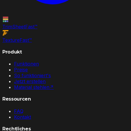
TrimSheet
Fast
™
Texture
Fast
™
Produkt
Funktionen
Preise
So funktioniert's
Jetzt erstellen
Material stehlen
↗
Ressourcen
FAQ
Kontakt
Rechtliches