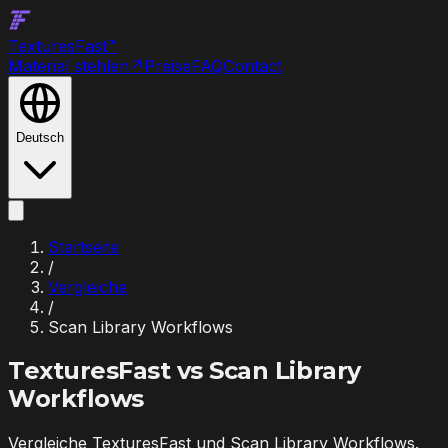
Textures
Fast
™
Material stehlen
↗
Preise
FAQ
Contact
Deutsch
Startseite
/
Vergleiche
/
Scan Library Workflows
TexturesFast vs
Scan Library
Workflows
Vergleiche TexturesFast und Scan Library Workflows.