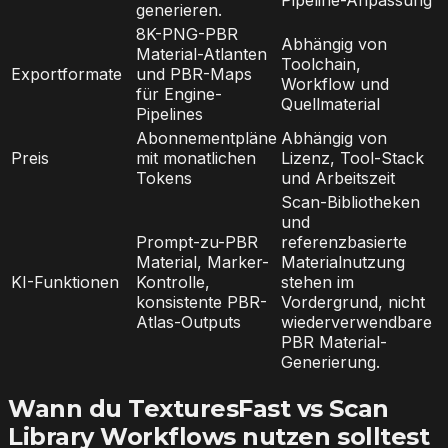
generieren.
8K-PNG-PBR
Abhängig von
Material-Atlanten
Toolchain,
Exportformate
und PBR-Maps
Workflow und
für Engine-
Quellmaterial
Pipelines
Abonnementpläne
Abhängig von
Preis
mit monatlichen
Lizenz, Tool-Stack
Tokens
und Arbeitszeit
Scan-Bibliotheken
und
Prompt-zu-PBR
referenzbasierte
Material, Marker-
Materialnutzung
KI-Funktionen
Kontrolle,
stehen im
konsistente PBR-
Vordergrund, nicht
Atlas-Outputs
wiederverwendbare
PBR Material-
Generierung.
Wann du TexturesFast vs Scan
Library Workflows nutzen solltest