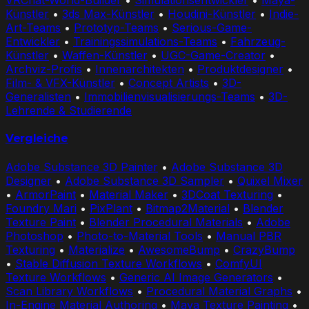
VRChat-World-Builder
•
Simulationsentwickler
•
Maya-
Künstler
•
3ds Max-Künstler
•
Houdini-Künstler
•
Indie-
Art-Teams
•
Prototyp-Teams
•
Serious-Game-
Entwickler
•
Trainingssimulations-Teams
•
Fahrzeug-
Künstler
•
Waffen-Künstler
•
UGC-Game-Creator
•
Archviz-Profis
•
Innenarchitekten
•
Produktdesigner
•
Film- & VFX-Künstler
•
Concept Artists
•
3D-
Generalisten
•
Immobilienvisualisierungs-Teams
•
3D-
Lehrende & Studierende
Vergleiche
Adobe Substance 3D Painter
•
Adobe Substance 3D
Designer
•
Adobe Substance 3D Sampler
•
Quixel Mixer
•
ArmorPaint
•
Material Maker
•
3DCoat Texturing
•
Foundry Mari
•
PixPlant
•
Bitmap2Material
•
Blender
Texture Paint
•
Blender Procedural Materials
•
Adobe
Photoshop
•
Photo-to-Material Tools
•
Manual PBR
Texturing
•
Materialize
•
AwesomeBump
•
CrazyBump
•
Stable Diffusion Texture Workflows
•
ComfyUI
Texture Workflows
•
Generic AI Image Generators
•
Scan Library Workflows
•
Procedural Material Graphs
•
In-Engine Material Authoring
•
Maya Texture Painting
•