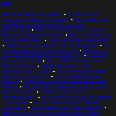
FAQ
Wie funktioniert TexturesFast?
•
Ist TexturesFast
benutzerfreundlich für Anfänger?
•
Wer profitiert von
der Nutzung des KI-Texturgenerators von
TexturesFast?
•
Können von TexturesFast generierte
Texturen Probleme aufweisen?
•
Kann ich die Texturen
kommerziell nutzen?
•
Ist der Zahlungsprozess sicher?
•
Welche Zahlungsmethoden werden akzeptiert?
•
Wie
kann ich mein Abonnement kündigen?
•
Wie kann ich
den TexturesFast-Support kontaktieren?
•
Was ist KI-
Texturgenerierung?
•
Was ist PBR und unterstützt
TexturesFast es?
•
Was ist eine Albedo- oder
Basistextur oder Diffuse?
•
Welche Auflösung haben
TexturesFast-Texturen?
•
Hat TexturesFast Style-
Presets?
•
Ist TexturesFast besser als Substance 3D
Painter?
•
Wie schneidet TexturesFast im Vergleich zu
Quixel Mixer ab?
•
Ist TexturesFast gut für
Spieleentwickler?
•
Ist TexturesFast gut für Architekten
und Archviz?
•
Kann ich TexturesFast mit Blender
verwenden?
•
Wie funktioniert das Token-System?
•
Bleiben meine Prompts und hochgeladenen Bilder