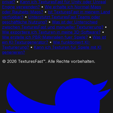
privat?
•
Kann ich TexturesFast für Unity oder Unreal
Engine verwenden?
•
Wie erhalte ich Normal-Maps
oder Rauheits-Maps?
•
Ist TexturesFast in meinem Land
verfügbar?
•
Unterstützt TexturesFast Teams oder
geschäftliche Nutzung?
•
Was ist der Unterschied
zwischen TexturesFast und manueller Texturierung?
•
Wie exportiere ich Texturen in meine 3D-Software?
•
Wie erstelle ich PBR-Materialien fuer Spiele?
•
Was ist
ein KI-Texturgenerator?
•
Wie funktioniert KI-
Texturierung?
•
Kann ich Texturen für Spiele mit KI
generieren?
© 2026 TexturesFast™. Alle Rechte vorbehalten.