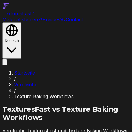
Textures
Fast
™
Material stehlen
↗
Preise
FAQ
Contact
Deutsch
Startseite
/
Vergleiche
/
Texture Baking Workflows
TexturesFast vs
Texture Baking
Workflows
Vergleiche TexturesFast und Texture Baking Workflows.