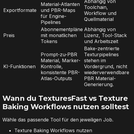
Abhängig von
Material-Atlanten
Toolchain,
Exportformate
und PBR-Maps
Workflow und
für Engine-
Quellmaterial
Pipelines
Abonnementpläne
Abhängig von
Preis
mit monatlichen
Lizenz, Tool-Stack
Tokens
und Arbeitszeit
Bake-zentrierte
Prompt-zu-PBR
Texturpipelines
Material, Marker-
stehen im
KI-Funktionen
Kontrolle,
Vordergrund, nicht
konsistente PBR-
wiederverwendbare
Atlas-Outputs
PBR Material-
Generierung.
Wann du TexturesFast vs Texture
Baking Workflows nutzen solltest
Wähle das passende Tool für den jeweiligen Job.
Texture Baking Workflows nutzen