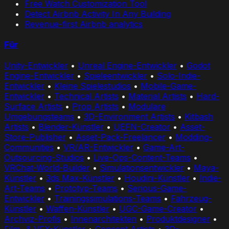
Free Watch Customization Tool
Detect Airbnb Activity In Any Building
Revenue-first Airbnb analytics
Für
Unity-Entwickler
•
Unreal Engine-Entwickler
•
Godot
Engine-Entwickler
•
Spieleentwickler
•
Solo-Indie-
Entwickler
•
Kleine Spielestudios
•
Mobile-Game-
Entwickler
•
Technical Artists
•
Material Artists
•
Hard-
Surface Artists
•
Prop Artists
•
Modulare
Umgebungsteams
•
3D-Environment Artists
•
Kitbash
Artists
•
Blender-Künstler
•
UEFN-Creator
•
Asset-
Store-Publisher
•
Asset-Pack-Freelancer
•
Modding-
Communities
•
VR/AR-Entwickler
•
Game-Art-
Outsourcing-Studios
•
Live-Ops-Content-Teams
•
VRChat-World-Builder
•
Simulationsentwickler
•
Maya-
Künstler
•
3ds Max-Künstler
•
Houdini-Künstler
•
Indie-
Art-Teams
•
Prototyp-Teams
•
Serious-Game-
Entwickler
•
Trainingssimulations-Teams
•
Fahrzeug-
Künstler
•
Waffen-Künstler
•
UGC-Game-Creator
•
Archviz-Profis
•
Innenarchitekten
•
Produktdesigner
•