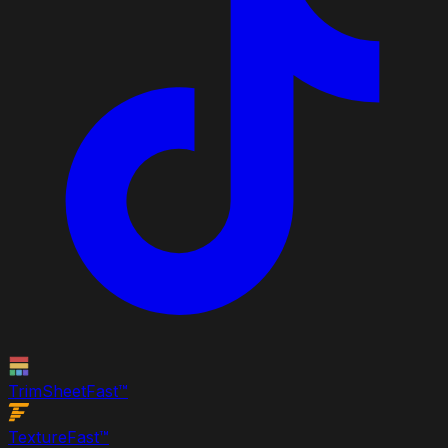
TrimSheet
Fast
™
Texture
Fast
™