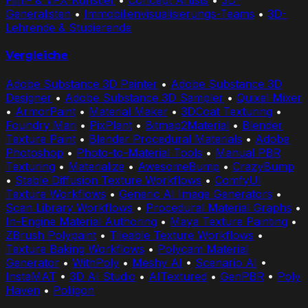
Film- & VFX-Künstler
•
Concept Artists
•
3D-
Generalisten
•
Immobilienvisualisierungs-Teams
•
3D-
Lehrende & Studierende
Vergleiche
Adobe Substance 3D Painter
•
Adobe Substance 3D
Designer
•
Adobe Substance 3D Sampler
•
Quixel Mixer
•
ArmorPaint
•
Material Maker
•
3DCoat Texturing
•
Foundry Mari
•
PixPlant
•
Bitmap2Material
•
Blender
Texture Paint
•
Blender Procedural Materials
•
Adobe
Photoshop
•
Photo-to-Material Tools
•
Manual PBR
Texturing
•
Materialize
•
AwesomeBump
•
CrazyBump
•
Stable Diffusion Texture Workflows
•
ComfyUI
Texture Workflows
•
Generic AI Image Generators
•
Scan Library Workflows
•
Procedural Material Graphs
•
In-Engine Material Authoring
•
Maya Texture Painting
•
ZBrush Polypaint
•
Tileable Texture Workflows
•
Texture Baking Workflows
•
Polycam Material
Generator
•
WithPoly
•
Meshy AI
•
Scenario AI
•
InstaMAT
•
3D AI Studio
•
AITextured
•
GenPBR
•
Poly
Haven
•
Poliigon