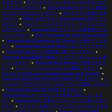
きますか？
•
サブスクリプションをキャンセルするにはど
うすればよいですか？
•
TexturesFastのサポートに連絡す
るにはどうすればよいですか？
•
AIテクスチャ生成とは何
ですか？
•
PBRとは何ですか？TexturesFastは対応してい
ますか？
•
アルベド、ベーステクスチャ、ディフューズと
は何ですか？
•
TexturesFastのテクスチャの解像度はどの
くらいですか？
•
Does TexturesFast have style presets?
•
TexturesFastはSubstance 3D Painterより優れています
か？
•
TexturesFastはQuixel Mixerと比べてどうですか？
•
TexturesFastはゲーム開発者に適していますか？
•
TexturesFastは建築家や建築ビジュアライゼーションに適
していますか？
•
TexturesFastをBlenderで使用できます
か？
•
トークンシステムはどのように機能しますか？
•
Are my prompts and uploaded images kept private?
•
TexturesFastはUnityやUnreal Engineで使えますか？
•
ノ
ーマルマップやラフネスマップはどうやって取得しますか？
•
TexturesFastは私の国で利用できますか？
•
TexturesFastはチームやビジネス利用に対応しています
か？
•
TexturesFastと手動テクスチャリングの違いは何で
すか？
•
テクスチャを3Dソフトウェアにエクスポートする
にはどうすればよいですか？
•
How do I create PBR