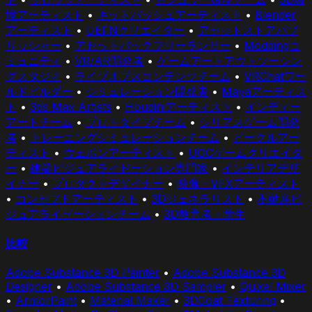
境アーティスト
•
キットバッシュアーティスト
•
Blender
アーティスト
•
UEFNクリエイター
•
アセットストアパブ
リッシャー
•
アセットパックフリーランサー
•
Moddingコ
ミュニティ
•
VR/AR開発者
•
ゲームアートアウトソーシン
グスタジオ
•
ライブオプスコンテンツチーム
•
VRChatワー
ルドビルダー
•
シミュレーション開発者
•
Mayaアーティス
ト
•
3ds Max Artists
•
Houdiniアーティスト
•
インディー
アートチーム
•
プロトタイプチーム
•
シリアスゲーム開発
者
•
トレーニングシミュレーションチーム
•
ビークルアー
ティスト
•
ウェポンアーティスト
•
UGCゲームクリエイタ
ー
•
建築ビジュアライゼーション専門家
•
インテリアデザ
イナー
•
プロダクトデザイナー
•
映像・VFXアーティスト
•
コンセプトアーティスト
•
3Dジェネラリスト
•
不動産ビ
ジュアライゼーションチーム
•
3D教育者・学生
比較
Adobe Substance 3D Painter
•
Adobe Substance 3D
Designer
•
Adobe Substance 3D Sampler
•
Quixel Mixer
•
ArmorPaint
•
Material Maker
•
3DCoat Texturing
•