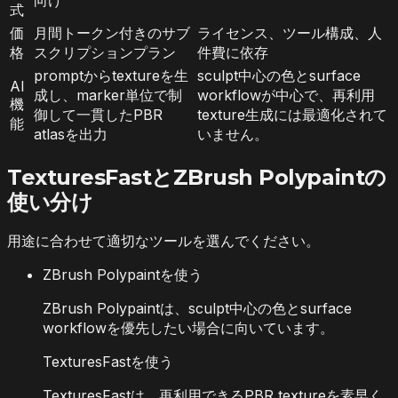
式
価
月間トークン付きのサブ
ライセンス、ツール構成、人
格
スクリプションプラン
件費に依存
promptからtextureを生
sculpt中心の色とsurface
AI
成し、marker単位で制
workflowが中心で、再利用
機
御して一貫したPBR
texture生成には最適化されて
能
atlasを出力
いません。
TexturesFastとZBrush Polypaintの
使い分け
用途に合わせて適切なツールを選んでください。
ZBrush Polypaintを使う
ZBrush Polypaintは、sculpt中心の色とsurface
workflowを優先したい場合に向いています。
TexturesFastを使う
TexturesFastは、再利用できるPBR textureを素早く