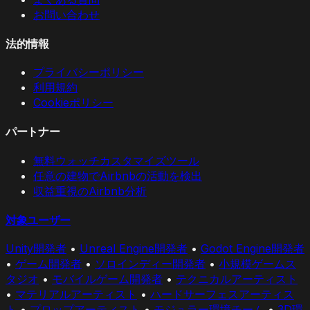
お問い合わせ
法的情報
プライバシーポリシー
利用規約
Cookieポリシー
パートナー
無料ウォッチカスタマイズツール
任意の建物でAirbnbの活動を検出
収益重視のAirbnb分析
対象ユーザー
Unity開発者
•
Unreal Engine開発者
•
Godot Engine開発者
•
ゲーム開発者
•
ソロインディー開発者
•
小規模ゲームス
タジオ
•
モバイルゲーム開発者
•
テクニカルアーティスト
•
マテリアルアーティスト
•
ハードサーフェスアーティス
ト
•
プロップアーティスト
•
モジュラー環境チーム
•
3D環