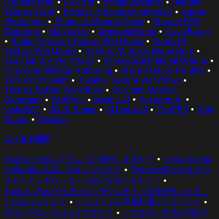
Foundry Mari
•
PixPlant
•
Bitmap2Material
•
Blender
Texture Paint
•
Blender Procedural Materials
•
Adobe
Photoshop
•
Photo-to-Material Tools
•
Manual PBR
Texturing
•
Materialize
•
AwesomeBump
•
CrazyBump
•
Stable Diffusion Texture Workflows
•
ComfyUI
Texture Workflows
•
Generic AI Image Generators
•
Scan Library Workflows
•
Procedural Material Graphs
•
In-Engine Material Authoring
•
Maya Texture Painting
•
ZBrush Polypaint
•
Tileable Texture Workflows
•
Texture Baking Workflows
•
Polycam Material
Generator
•
WithPoly
•
Meshy AI
•
Scenario AI
•
InstaMAT
•
3D AI Studio
•
AITextured
•
GenPBR
•
Poly
Haven
•
Poliigon
よくある質問
TexturesFastはどのように動作しますか？
•
TexturesFast
は初心者にも使いやすいですか？
•
TexturesFastのAIテク
スチャジェネレーターは誰に役立ちますか？
•
TexturesFastで生成されたテクスチャに問題が含まれるこ
とはありますか？
•
テクスチャを商用利用できますか？
•
支払いプロセスは安全ですか？
•
どの支払い方法が利用で