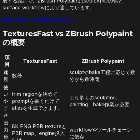
成する設計で、ZBrush Polypaintはsculpt中心の色と
surface workflowにより適しています。
最初のtextureを作成
料金を見る
TexturesFast vs ZBrush Polypaint
の概要
項
TexturesFast
ZBrush Polypaint
目
速
sculptやbake工程に応じて数
数秒
度
分から数時間
使
い
trim regionを決めて
より多くのsculpting、
や
promptを書くだけで
painting、bake作業が必要
す
atlasを生成できます。
さ
出
8K PNG PBR textureと
力
workflowやツールチェーン
PBR map、engine投入
形
に依存
向け