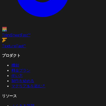
TrimSheet
Fast
™
Texture
Fast
™
プロダクト
機能
料金プラン
使い方
制作を始める
マテリアルを盗む
↗
リソース
よくある質問