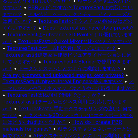
るにはどうすればよいですか？
•
AIテクスチャ生成とは何
ですか？
•
PBRとは何ですか？TexturesFastは対応してい
ますか？
•
アルベド、ベーステクスチャ、ディフューズと
は何ですか？
•
TexturesFastのテクスチャの解像度はどの
くらいですか？
•
Does TexturesFast have style presets?
•
TexturesFastはSubstance 3D Painterより優れています
か？
•
TexturesFastはQuixel Mixerと比べてどうですか？
•
TexturesFastはゲーム開発者に適していますか？
•
TexturesFastは建築家や建築ビジュアライゼーションに適
していますか？
•
TexturesFastをBlenderで使用できます
か？
•
トークンシステムはどのように機能しますか？
•
Are my prompts and uploaded images kept private?
•
TexturesFastはUnityやUnreal Engineで使えますか？
•
ノ
ーマルマップやラフネスマップはどうやって取得しますか？
•
TexturesFastは私の国で利用できますか？
•
TexturesFastはチームやビジネス利用に対応しています
か？
•
TexturesFastと手動テクスチャリングの違いは何で
すか？
•
テクスチャを3Dソフトウェアにエクスポートする
にはどうすればよいですか？
•
How do I create PBR
materials for games?
•
AIテクスチャジェネレーターとは
何ですか？
•
AIテクスチャリングはどのように機能します