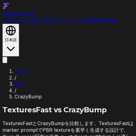
Textures
Fast
™
マテリアルを盗む
↗
料金プラン
よくある質問
Contact
日本語
ホーム
/
比較
/
CrazyBump
TexturesFast vs
CrazyBump
TexturesFastとCrazyBumpを比較します。TexturesFastは
marker promptでPBR textureを素早く生成する設計で、