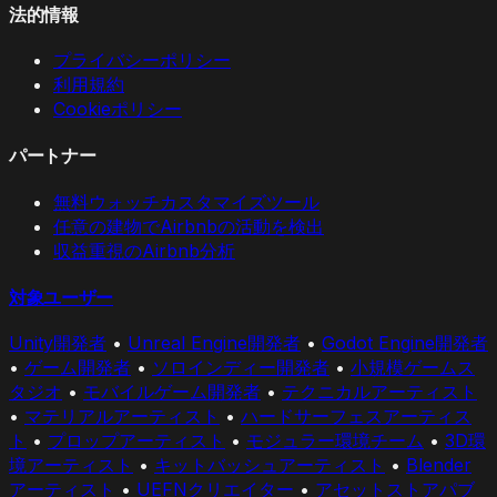
法的情報
プライバシーポリシー
利用規約
Cookieポリシー
パートナー
無料ウォッチカスタマイズツール
任意の建物でAirbnbの活動を検出
収益重視のAirbnb分析
対象ユーザー
Unity開発者
•
Unreal Engine開発者
•
Godot Engine開発者
•
ゲーム開発者
•
ソロインディー開発者
•
小規模ゲームス
タジオ
•
モバイルゲーム開発者
•
テクニカルアーティスト
•
マテリアルアーティスト
•
ハードサーフェスアーティス
ト
•
プロップアーティスト
•
モジュラー環境チーム
•
3D環
境アーティスト
•
キットバッシュアーティスト
•
Blender
アーティスト
•
UEFNクリエイター
•
アセットストアパブ