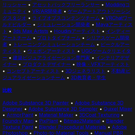
リッシャー
•
アセットパックフリーランサー
•
Moddingコ
ミュニティ
•
VR/AR開発者
•
ゲームアートアウトソーシン
グスタジオ
•
ライブオプスコンテンツチーム
•
VRChatワー
ルドビルダー
•
シミュレーション開発者
•
Mayaアーティス
ト
•
3ds Max Artists
•
Houdiniアーティスト
•
インディー
アートチーム
•
プロトタイプチーム
•
シリアスゲーム開発
者
•
トレーニングシミュレーションチーム
•
ビークルアー
ティスト
•
ウェポンアーティスト
•
UGCゲームクリエイタ
ー
•
建築ビジュアライゼーション専門家
•
インテリアデザ
イナー
•
プロダクトデザイナー
•
映像・VFXアーティスト
•
コンセプトアーティスト
•
3Dジェネラリスト
•
不動産ビ
ジュアライゼーションチーム
•
3D教育者・学生
比較
Adobe Substance 3D Painter
•
Adobe Substance 3D
Designer
•
Adobe Substance 3D Sampler
•
Quixel Mixer
•
ArmorPaint
•
Material Maker
•
3DCoat Texturing
•
Foundry Mari
•
PixPlant
•
Bitmap2Material
•
Blender
Texture Paint
•
Blender Procedural Materials
•
Adobe
Photoshop
•
Photo-to-Material Tools
•
Manual PBR