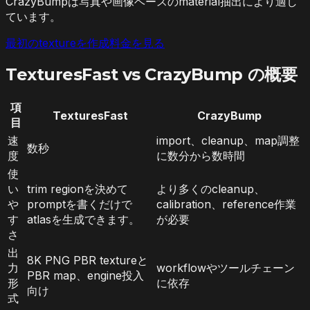
CrazyBumpは写真や画像ベースのmaterial抽出により適し
ています。
最初のtextureを作成
料金を見る
TexturesFast vs CrazyBump の概要
項
TexturesFast
CrazyBump
目
速
import、cleanup、map調整
数秒
度
に数分から数時間
使
い
trim regionを決めて
より多くのcleanup、
や
promptを書くだけで
calibration、reference作業
す
atlasを生成できます。
が必要
さ
出
8K PNG PBR textureと
力
workflowやツールチェーン
PBR map、engine投入
形
に依存
向け
式