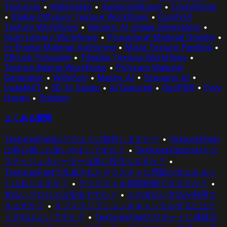
Texturing
•
Materialize
•
AwesomeBump
•
CrazyBump
•
Stable Diffusion Texture Workflows
•
ComfyUI
Texture Workflows
•
Generic AI Image Generators
•
Scan Library Workflows
•
Procedural Material Graphs
•
In-Engine Material Authoring
•
Maya Texture Painting
•
ZBrush Polypaint
•
Tileable Texture Workflows
•
Texture Baking Workflows
•
Polycam Material
Generator
•
WithPoly
•
Meshy AI
•
Scenario AI
•
InstaMAT
•
3D AI Studio
•
AITextured
•
GenPBR
•
Poly
Haven
•
Poliigon
よくある質問
TexturesFastはどのように動作しますか？
•
TexturesFast
は初心者にも使いやすいですか？
•
TexturesFastのAIテク
スチャジェネレーターは誰に役立ちますか？
•
TexturesFastで生成されたテクスチャに問題が含まれるこ
とはありますか？
•
テクスチャを商用利用できますか？
•
支払いプロセスは安全ですか？
•
どの支払い方法が利用で
きますか？
•
サブスクリプションをキャンセルするにはど
うすればよいですか？
•
TexturesFastのサポートに連絡す