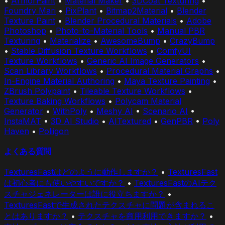
•
ArmorPaint
•
Material Maker
•
3DCoat Texturing
•
Foundry Mari
•
PixPlant
•
Bitmap2Material
•
Blender
Texture Paint
•
Blender Procedural Materials
•
Adobe
Photoshop
•
Photo-to-Material Tools
•
Manual PBR
Texturing
•
Materialize
•
AwesomeBump
•
CrazyBump
•
Stable Diffusion Texture Workflows
•
ComfyUI
Texture Workflows
•
Generic AI Image Generators
•
Scan Library Workflows
•
Procedural Material Graphs
•
In-Engine Material Authoring
•
Maya Texture Painting
•
ZBrush Polypaint
•
Tileable Texture Workflows
•
Texture Baking Workflows
•
Polycam Material
Generator
•
WithPoly
•
Meshy AI
•
Scenario AI
•
InstaMAT
•
3D AI Studio
•
AITextured
•
GenPBR
•
Poly
Haven
•
Poliigon
よくある質問
TexturesFastはどのように動作しますか？
•
TexturesFast
は初心者にも使いやすいですか？
•
TexturesFastのAIテク
スチャジェネレーターは誰に役立ちますか？
•
TexturesFastで生成されたテクスチャに問題が含まれるこ
とはありますか？
•
テクスチャを商用利用できますか？
•