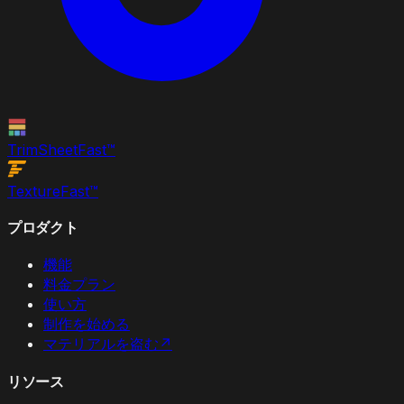
TrimSheet
Fast
™
Texture
Fast
™
プロダクト
機能
料金プラン
使い方
制作を始める
マテリアルを盗む
↗
リソース