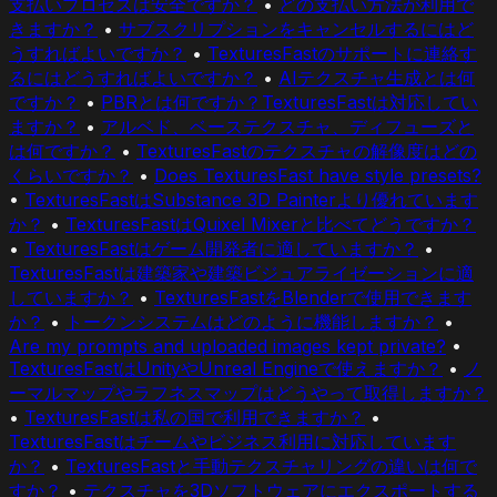
支払いプロセスは安全ですか？
•
どの支払い方法が利用で
きますか？
•
サブスクリプションをキャンセルするにはど
うすればよいですか？
•
TexturesFastのサポートに連絡す
るにはどうすればよいですか？
•
AIテクスチャ生成とは何
ですか？
•
PBRとは何ですか？TexturesFastは対応してい
ますか？
•
アルベド、ベーステクスチャ、ディフューズと
は何ですか？
•
TexturesFastのテクスチャの解像度はどの
くらいですか？
•
Does TexturesFast have style presets?
•
TexturesFastはSubstance 3D Painterより優れています
か？
•
TexturesFastはQuixel Mixerと比べてどうですか？
•
TexturesFastはゲーム開発者に適していますか？
•
TexturesFastは建築家や建築ビジュアライゼーションに適
していますか？
•
TexturesFastをBlenderで使用できます
か？
•
トークンシステムはどのように機能しますか？
•
Are my prompts and uploaded images kept private?
•
TexturesFastはUnityやUnreal Engineで使えますか？
•
ノ
ーマルマップやラフネスマップはどうやって取得しますか？
•
TexturesFastは私の国で利用できますか？
•
TexturesFastはチームやビジネス利用に対応しています
か？
•
TexturesFastと手動テクスチャリングの違いは何で
すか？
•
テクスチャを3Dソフトウェアにエクスポートする