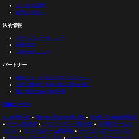
よくある質問
お問い合わせ
法的情報
プライバシーポリシー
利用規約
Cookieポリシー
パートナー
無料ウォッチカスタマイズツール
任意の建物でAirbnbの活動を検出
収益重視のAirbnb分析
対象ユーザー
Unity開発者
•
Unreal Engine開発者
•
Godot Engine開発者
•
ゲーム開発者
•
ソロインディー開発者
•
小規模ゲームス
タジオ
•
モバイルゲーム開発者
•
テクニカルアーティスト
•
マテリアルアーティスト
•
ハードサーフェスアーティス