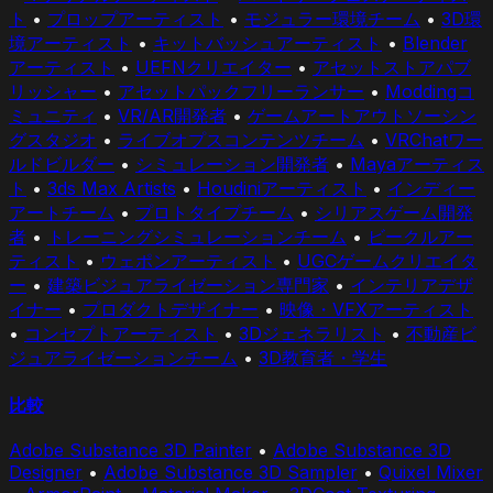
ト
•
プロップアーティスト
•
モジュラー環境チーム
•
3D環
境アーティスト
•
キットバッシュアーティスト
•
Blender
アーティスト
•
UEFNクリエイター
•
アセットストアパブ
リッシャー
•
アセットパックフリーランサー
•
Moddingコ
ミュニティ
•
VR/AR開発者
•
ゲームアートアウトソーシン
グスタジオ
•
ライブオプスコンテンツチーム
•
VRChatワー
ルドビルダー
•
シミュレーション開発者
•
Mayaアーティス
ト
•
3ds Max Artists
•
Houdiniアーティスト
•
インディー
アートチーム
•
プロトタイプチーム
•
シリアスゲーム開発
者
•
トレーニングシミュレーションチーム
•
ビークルアー
ティスト
•
ウェポンアーティスト
•
UGCゲームクリエイタ
ー
•
建築ビジュアライゼーション専門家
•
インテリアデザ
イナー
•
プロダクトデザイナー
•
映像・VFXアーティスト
•
コンセプトアーティスト
•
3Dジェネラリスト
•
不動産ビ
ジュアライゼーションチーム
•
3D教育者・学生
比較
Adobe Substance 3D Painter
•
Adobe Substance 3D
Designer
•
Adobe Substance 3D Sampler
•
Quixel Mixer