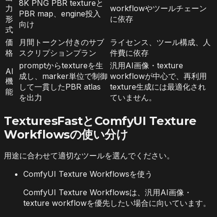
8K PNG PBR textureと
力
workflowやツールチェーン
PBR map、engine投入
形
に依存
向け
式
価
月間トークン付きのサブ
ライセンス、ツール構成、人
格
スクリプションプラン
件費に依存
promptからtextureを生
汎用AI画像・texture
AI
成し、marker単位で制御
workflowが中心で、再利用
機
して一貫したPBR atlas
texture生成には最適化され
能
を出力
ていません。
TexturesFastとComfyUI Texture
Workflowsの使い分け
用途に合わせて適切なツールを選んでください。
ComfyUI Texture Workflowsを使う
ComfyUI Texture Workflowsは、汎用AI画像・
texture workflowを優先したい場合に向いています。