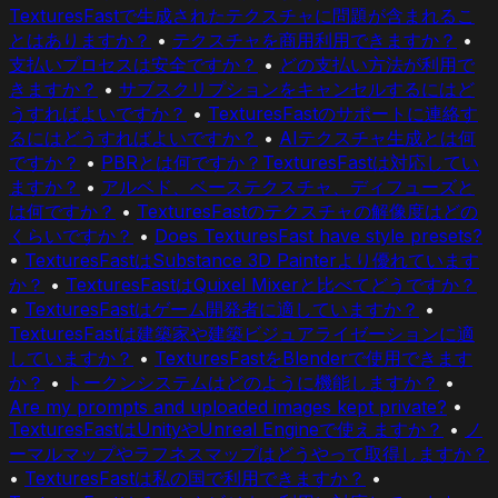
TexturesFastで生成されたテクスチャに問題が含まれるこ
とはありますか？
•
テクスチャを商用利用できますか？
•
支払いプロセスは安全ですか？
•
どの支払い方法が利用で
きますか？
•
サブスクリプションをキャンセルするにはど
うすればよいですか？
•
TexturesFastのサポートに連絡す
るにはどうすればよいですか？
•
AIテクスチャ生成とは何
ですか？
•
PBRとは何ですか？TexturesFastは対応してい
ますか？
•
アルベド、ベーステクスチャ、ディフューズと
は何ですか？
•
TexturesFastのテクスチャの解像度はどの
くらいですか？
•
Does TexturesFast have style presets?
•
TexturesFastはSubstance 3D Painterより優れています
か？
•
TexturesFastはQuixel Mixerと比べてどうですか？
•
TexturesFastはゲーム開発者に適していますか？
•
TexturesFastは建築家や建築ビジュアライゼーションに適
していますか？
•
TexturesFastをBlenderで使用できます
か？
•
トークンシステムはどのように機能しますか？
•
Are my prompts and uploaded images kept private?
•
TexturesFastはUnityやUnreal Engineで使えますか？
•
ノ
ーマルマップやラフネスマップはどうやって取得しますか？
•
TexturesFastは私の国で利用できますか？
•