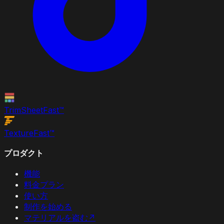
TrimSheet
Fast
™
Texture
Fast
™
プロダクト
機能
料金プラン
使い方
制作を始める
マテリアルを盗む
↗