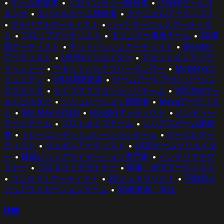
•
ゲーム開発者
•
ソロインディー開発者
•
小規模ゲームス
タジオ
•
モバイルゲーム開発者
•
テクニカルアーティスト
•
マテリアルアーティスト
•
ハードサーフェスアーティス
ト
•
プロップアーティスト
•
モジュラー環境チーム
•
3D環
境アーティスト
•
キットバッシュアーティスト
•
Blender
アーティスト
•
UEFNクリエイター
•
アセットストアパブ
リッシャー
•
アセットパックフリーランサー
•
Moddingコ
ミュニティ
•
VR/AR開発者
•
ゲームアートアウトソーシン
グスタジオ
•
ライブオプスコンテンツチーム
•
VRChatワー
ルドビルダー
•
シミュレーション開発者
•
Mayaアーティス
ト
•
3ds Max Artists
•
Houdiniアーティスト
•
インディー
アートチーム
•
プロトタイプチーム
•
シリアスゲーム開発
者
•
トレーニングシミュレーションチーム
•
ビークルアー
ティスト
•
ウェポンアーティスト
•
UGCゲームクリエイタ
ー
•
建築ビジュアライゼーション専門家
•
インテリアデザ
イナー
•
プロダクトデザイナー
•
映像・VFXアーティスト
•
コンセプトアーティスト
•
3Dジェネラリスト
•
不動産ビ
ジュアライゼーションチーム
•
3D教育者・学生
比較