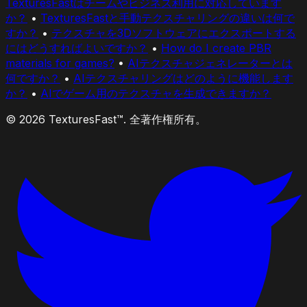
TexturesFastはチームやビジネス利用に対応しています
か？
•
TexturesFastと手動テクスチャリングの違いは何で
すか？
•
テクスチャを3Dソフトウェアにエクスポートする
にはどうすればよいですか？
•
How do I create PBR
materials for games?
•
AIテクスチャジェネレーターとは
何ですか？
•
AIテクスチャリングはどのように機能します
か？
•
AIでゲーム用のテクスチャを生成できますか？
© 2026 TexturesFast™. 全著作権所有。