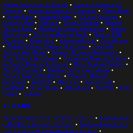
Adobe Substance 3D Painter
•
Adobe Substance 3D
Designer
•
Adobe Substance 3D Sampler
•
Quixel Mixer
•
ArmorPaint
•
Material Maker
•
3DCoat Texturing
•
Foundry Mari
•
PixPlant
•
Bitmap2Material
•
Blender
Texture Paint
•
Blender Procedural Materials
•
Adobe
Photoshop
•
Photo-to-Material Tools
•
Manual PBR
Texturing
•
Materialize
•
AwesomeBump
•
CrazyBump
•
Stable Diffusion Texture Workflows
•
ComfyUI
Texture Workflows
•
Generic AI Image Generators
•
Scan Library Workflows
•
Procedural Material Graphs
•
In-Engine Material Authoring
•
Maya Texture Painting
•
ZBrush Polypaint
•
Tileable Texture Workflows
•
Texture Baking Workflows
•
Polycam Material
Generator
•
WithPoly
•
Meshy AI
•
Scenario AI
•
InstaMAT
•
3D AI Studio
•
AITextured
•
GenPBR
•
Poly
Haven
•
Poliigon
よくある質問
TexturesFastはどのように動作しますか？
•
TexturesFast
は初心者にも使いやすいですか？
•
TexturesFastのAIテク
スチャジェネレーターは誰に役立ちますか？
•