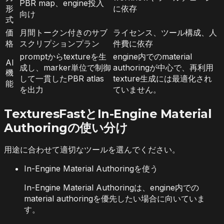
PBR map、engine投入
形
に依存
向け
式
価
月間トークン付きのサブ
ライセンス、ツール構成、人
格
スクリプションプラン
件費に依存
promptからtextureを生
engine内でのmaterial
AI
成し、marker単位で制御
authoringが中心で、再利用
機
して一貫したPBR atlas
texture生成には最適化され
能
を出力
ていません。
TexturesFastとIn-Engine Material
Authoringの使い分け
用途に合わせて適切なツールを選んでください。
In-Engine Material Authoringを使う
In-Engine Material Authoringは、engine内での
material authoringを優先したい場合に向いていま
す。