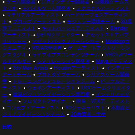
•
ゲーム開発者
•
ソロインディー開発者
•
小規模ゲームス
タジオ
•
モバイルゲーム開発者
•
テクニカルアーティスト
•
マテリアルアーティスト
•
ハードサーフェスアーティス
ト
•
プロップアーティスト
•
モジュラー環境チーム
•
3D環
境アーティスト
•
キットバッシュアーティスト
•
Blender
アーティスト
•
UEFNクリエイター
•
アセットストアパブ
リッシャー
•
アセットパックフリーランサー
•
Moddingコ
ミュニティ
•
VR/AR開発者
•
ゲームアートアウトソーシン
グスタジオ
•
ライブオプスコンテンツチーム
•
VRChatワー
ルドビルダー
•
シミュレーション開発者
•
Mayaアーティス
ト
•
3ds Max Artists
•
Houdiniアーティスト
•
インディー
アートチーム
•
プロトタイプチーム
•
シリアスゲーム開発
者
•
トレーニングシミュレーションチーム
•
ビークルアー
ティスト
•
ウェポンアーティスト
•
UGCゲームクリエイタ
ー
•
建築ビジュアライゼーション専門家
•
インテリアデザ
イナー
•
プロダクトデザイナー
•
映像・VFXアーティスト
•
コンセプトアーティスト
•
3Dジェネラリスト
•
不動産ビ
ジュアライゼーションチーム
•
3D教育者・学生
比較