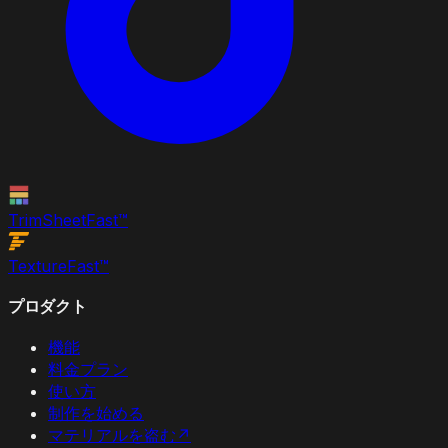
TrimSheet
Fast
™
Texture
Fast
™
プロダクト
機能
料金プラン
使い方
制作を始める
マテリアルを盗む
↗