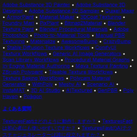
Adobe Substance 3D Painter
•
Adobe Substance 3D
Designer
•
Adobe Substance 3D Sampler
•
Quixel Mixer
•
ArmorPaint
•
Material Maker
•
3DCoat Texturing
•
Foundry Mari
•
PixPlant
•
Bitmap2Material
•
Blender
Texture Paint
•
Blender Procedural Materials
•
Adobe
Photoshop
•
Photo-to-Material Tools
•
Manual PBR
Texturing
•
Materialize
•
AwesomeBump
•
CrazyBump
•
Stable Diffusion Texture Workflows
•
ComfyUI
Texture Workflows
•
Generic AI Image Generators
•
Scan Library Workflows
•
Procedural Material Graphs
•
In-Engine Material Authoring
•
Maya Texture Painting
•
ZBrush Polypaint
•
Tileable Texture Workflows
•
Texture Baking Workflows
•
Polycam Material
Generator
•
WithPoly
•
Meshy AI
•
Scenario AI
•
InstaMAT
•
3D AI Studio
•
AITextured
•
GenPBR
•
Poly
Haven
•
Poliigon
よくある質問
TexturesFastはどのように動作しますか？
•
TexturesFast
は初心者にも使いやすいですか？
•
TexturesFastのAIテク
スチャジェネレーターは誰に役立ちますか？
•