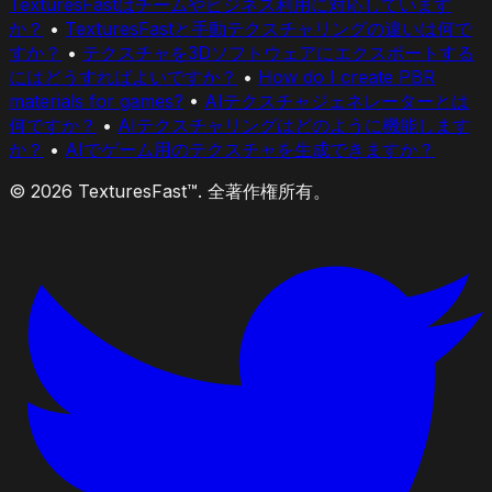
TexturesFastはチームやビジネス利用に対応しています
か？
•
TexturesFastと手動テクスチャリングの違いは何で
すか？
•
テクスチャを3Dソフトウェアにエクスポートする
にはどうすればよいですか？
•
How do I create PBR
materials for games?
•
AIテクスチャジェネレーターとは
何ですか？
•
AIテクスチャリングはどのように機能します
か？
•
AIでゲーム用のテクスチャを生成できますか？
© 2026 TexturesFast™. 全著作権所有。