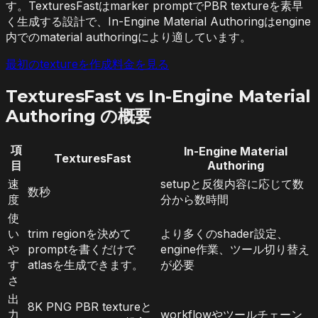
す。TexturesFastはmarker promptでPBR textureを素早
く生成する設計で、In-Engine Material Authoringはengine
内でのmaterial authoringにより適しています。
最初のtextureを作成
料金を見る
TexturesFast vs In-Engine Material
Authoring の概要
項
In-Engine Material
TexturesFast
目
Authoring
速
setupと反復内容に応じて数
数秒
度
分から数時間
使
い
trim regionを決めて
より多くのshader設定、
や
promptを書くだけで
engine作業、ツール切り替え
す
atlasを生成できます。
が必要
さ
出
8K PNG PBR textureと
力
workflowやツールチェーン