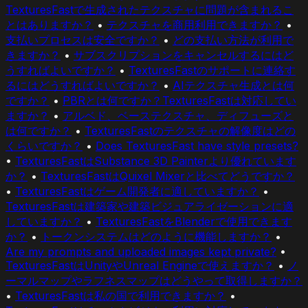
TexturesFastで生成されたテクスチャに問題が含まれるこ
とはありますか？
•
テクスチャを商用利用できますか？
•
支払いプロセスは安全ですか？
•
どの支払い方法が利用で
きますか？
•
サブスクリプションをキャンセルするにはど
うすればよいですか？
•
TexturesFastのサポートに連絡す
るにはどうすればよいですか？
•
AIテクスチャ生成とは何
ですか？
•
PBRとは何ですか？TexturesFastは対応してい
ますか？
•
アルベド、ベーステクスチャ、ディフューズと
は何ですか？
•
TexturesFastのテクスチャの解像度はどの
くらいですか？
•
Does TexturesFast have style presets?
•
TexturesFastはSubstance 3D Painterより優れています
か？
•
TexturesFastはQuixel Mixerと比べてどうですか？
•
TexturesFastはゲーム開発者に適していますか？
•
TexturesFastは建築家や建築ビジュアライゼーションに適
していますか？
•
TexturesFastをBlenderで使用できます
か？
•
トークンシステムはどのように機能しますか？
•
Are my prompts and uploaded images kept private?
•
TexturesFastはUnityやUnreal Engineで使えますか？
•
ノ
ーマルマップやラフネスマップはどうやって取得しますか？
•
TexturesFastは私の国で利用できますか？
•