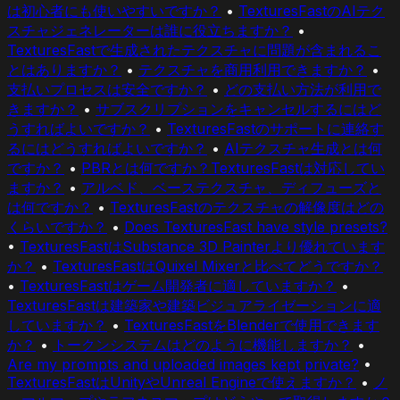
は初心者にも使いやすいですか？
•
TexturesFastのAIテク
スチャジェネレーターは誰に役立ちますか？
•
TexturesFastで生成されたテクスチャに問題が含まれるこ
とはありますか？
•
テクスチャを商用利用できますか？
•
支払いプロセスは安全ですか？
•
どの支払い方法が利用で
きますか？
•
サブスクリプションをキャンセルするにはど
うすればよいですか？
•
TexturesFastのサポートに連絡す
るにはどうすればよいですか？
•
AIテクスチャ生成とは何
ですか？
•
PBRとは何ですか？TexturesFastは対応してい
ますか？
•
アルベド、ベーステクスチャ、ディフューズと
は何ですか？
•
TexturesFastのテクスチャの解像度はどの
くらいですか？
•
Does TexturesFast have style presets?
•
TexturesFastはSubstance 3D Painterより優れています
か？
•
TexturesFastはQuixel Mixerと比べてどうですか？
•
TexturesFastはゲーム開発者に適していますか？
•
TexturesFastは建築家や建築ビジュアライゼーションに適
していますか？
•
TexturesFastをBlenderで使用できます
か？
•
トークンシステムはどのように機能しますか？
•
Are my prompts and uploaded images kept private?
•
TexturesFastはUnityやUnreal Engineで使えますか？
•
ノ