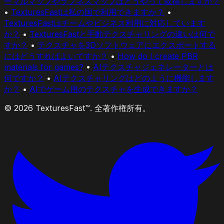
ーマルマップやラフネスマップはどうやって取得しますか？
•
TexturesFastは私の国で利用できますか？
•
TexturesFastはチームやビジネス利用に対応しています
か？
•
TexturesFastと手動テクスチャリングの違いは何で
すか？
•
テクスチャを3Dソフトウェアにエクスポートする
にはどうすればよいですか？
•
How do I create PBR
materials for games?
•
AIテクスチャジェネレーターとは
何ですか？
•
AIテクスチャリングはどのように機能します
か？
•
AIでゲーム用のテクスチャを生成できますか？
© 2026 TexturesFast™. 全著作権所有。