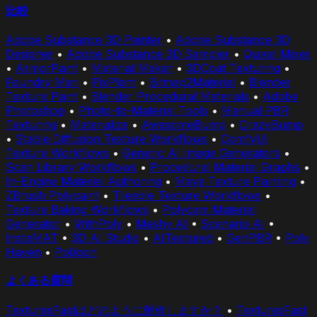
比較
Adobe Substance 3D Painter
•
Adobe Substance 3D
Designer
•
Adobe Substance 3D Sampler
•
Quixel Mixer
•
ArmorPaint
•
Material Maker
•
3DCoat Texturing
•
Foundry Mari
•
PixPlant
•
Bitmap2Material
•
Blender
Texture Paint
•
Blender Procedural Materials
•
Adobe
Photoshop
•
Photo-to-Material Tools
•
Manual PBR
Texturing
•
Materialize
•
AwesomeBump
•
CrazyBump
•
Stable Diffusion Texture Workflows
•
ComfyUI
Texture Workflows
•
Generic AI Image Generators
•
Scan Library Workflows
•
Procedural Material Graphs
•
In-Engine Material Authoring
•
Maya Texture Painting
•
ZBrush Polypaint
•
Tileable Texture Workflows
•
Texture Baking Workflows
•
Polycam Material
Generator
•
WithPoly
•
Meshy AI
•
Scenario AI
•
InstaMAT
•
3D AI Studio
•
AITextured
•
GenPBR
•
Poly
Haven
•
Poliigon
よくある質問
TexturesFastはどのように動作しますか？
•
TexturesFast