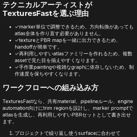
テクニカルアーティストが
TexturesFastを選ぶ理由
✓
marker単位で調整できるため、方向転換があっても
atlas全体を作り直す必要がありません。
✓
textureとPBR mapを一緒に出力できるため、
handoffが簡単です。
✓
再利用しやすいatlasファミリーを作れるため、複数
assetで見た目を揃えやすくなります。
✓
手作業paintingや複雑なgraphに依存しないため、制
作速度を保ちやすくなります。
ワークフローへの組み込み方
TexturesFastなら、共有material、pipelineルール、engine
automation向けにtrim regionを設計し、marker promptで
atlasを生成し、再利用しやすいPBRセットとして書き出せ
ます。
プロジェクトで繰り返し使うsurfaceに合わせて