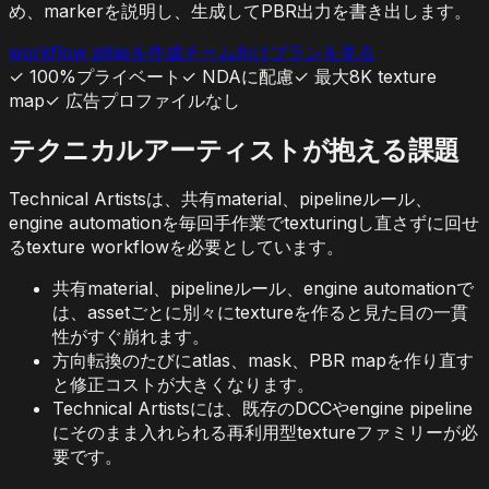
め、markerを説明し、生成してPBR出力を書き出します。
workflow atlasを作成
チーム向けプランを見る
✓
100%プライベート
✓
NDAに配慮
✓
最大8K texture
map
✓
広告プロファイルなし
テクニカルアーティストが抱える課題
Technical Artistsは、共有material、pipelineルール、
engine automationを毎回手作業でtexturingし直さずに回せ
るtexture workflowを必要としています。
共有material、pipelineルール、engine automationで
は、assetごとに別々にtextureを作ると見た目の一貫
性がすぐ崩れます。
方向転換のたびにatlas、mask、PBR mapを作り直す
と修正コストが大きくなります。
Technical Artistsには、既存のDCCやengine pipeline
にそのまま入れられる再利用型textureファミリーが必
要です。