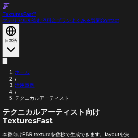
Textures
Fast
™
マテリアルを盗む
↗
料金プラン
よくある質問
Contact
日本語
ホーム
/
活用事例
/
テクニカルアーティスト
テクニカルアーティスト
向け
TexturesFast
本番向けPBR textureを数秒で生成できます。layoutを決