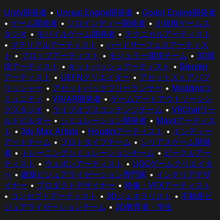
Unity開発者
•
Unreal Engine開発者
•
Godot Engine開発者
•
ゲーム開発者
•
ソロインディー開発者
•
小規模ゲームス
タジオ
•
モバイルゲーム開発者
•
テクニカルアーティスト
•
マテリアルアーティスト
•
ハードサーフェスアーティス
ト
•
プロップアーティスト
•
モジュラー環境チーム
•
3D環
境アーティスト
•
キットバッシュアーティスト
•
Blender
アーティスト
•
UEFNクリエイター
•
アセットストアパブ
リッシャー
•
アセットパックフリーランサー
•
Moddingコ
ミュニティ
•
VR/AR開発者
•
ゲームアートアウトソーシン
グスタジオ
•
ライブオプスコンテンツチーム
•
VRChatワー
ルドビルダー
•
シミュレーション開発者
•
Mayaアーティス
ト
•
3ds Max Artists
•
Houdiniアーティスト
•
インディー
アートチーム
•
プロトタイプチーム
•
シリアスゲーム開発
者
•
トレーニングシミュレーションチーム
•
ビークルアー
ティスト
•
ウェポンアーティスト
•
UGCゲームクリエイタ
ー
•
建築ビジュアライゼーション専門家
•
インテリアデザ
イナー
•
プロダクトデザイナー
•
映像・VFXアーティスト
•
コンセプトアーティスト
•
3Dジェネラリスト
•
不動産ビ
ジュアライゼーションチーム
•
3D教育者・学生