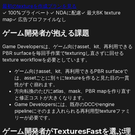
最初のtextureを作成
プランを見る
✓
100%プライベート
✓
NDAに配慮
✓
最大8K texture
map
✓
広告プロファイルなし
ゲーム開発者が抱える課題
Game Developersは、ゲーム向けasset、kit、再利用できる
PBR surfaceを毎回手作業でtexturingし直さずに回せる
texture workflowを必要としています。
ゲーム向けasset、kit、再利用できるPBR surfaceで
は、assetごとに別々にtextureを作ると見た目の一貫
性がすぐ崩れます。
方向転換のたびにatlas、mask、PBR mapを作り直す
と修正コストが大きくなります。
Game Developersには、既存のDCCやengine
pipelineにそのまま入れられる再利用型textureファミ
リーが必要です。
ゲーム開発者がTexturesFastを選ぶ理