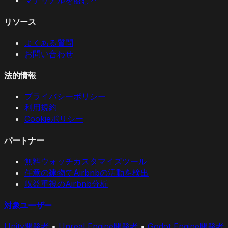
マテリアルを盗む
↗
リソース
よくある質問
お問い合わせ
法的情報
プライバシーポリシー
利用規約
Cookieポリシー
パートナー
無料ウォッチカスタマイズツール
任意の建物でAirbnbの活動を検出
収益重視のAirbnb分析
対象ユーザー
Unity開発者
•
Unreal Engine開発者
•
Godot Engine開発者