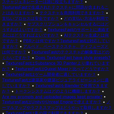
スチャジェネレーターは誰に役立ちますか？
•
TexturesFastで生成されたテクスチャに問題が含まれるこ
とはありますか？
•
テクスチャを商用利用できますか？
•
支払いプロセスは安全ですか？
•
どの支払い方法が利用で
きますか？
•
サブスクリプションをキャンセルするにはど
うすればよいですか？
•
TexturesFastのサポートに連絡す
るにはどうすればよいですか？
•
AIテクスチャ生成とは何
ですか？
•
PBRとは何ですか？TexturesFastは対応してい
ますか？
•
アルベド、ベーステクスチャ、ディフューズと
は何ですか？
•
TexturesFastのテクスチャの解像度はどの
くらいですか？
•
Does TexturesFast have style presets?
•
TexturesFastはSubstance 3D Painterより優れています
か？
•
TexturesFastはQuixel Mixerと比べてどうですか？
•
TexturesFastはゲーム開発者に適していますか？
•
TexturesFastは建築家や建築ビジュアライゼーションに適
していますか？
•
TexturesFastをBlenderで使用できます
か？
•
トークンシステムはどのように機能しますか？
•
Are my prompts and uploaded images kept private?
•
TexturesFastはUnityやUnreal Engineで使えますか？
•
ノ
ーマルマップやラフネスマップはどうやって取得しますか？
•
TexturesFastは私の国で利用できますか？
•