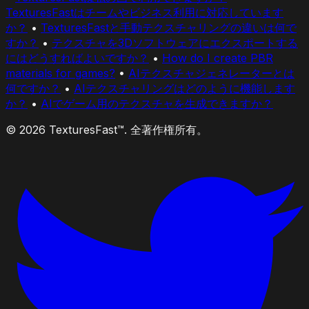
TexturesFastはチームやビジネス利用に対応しています
か？
•
TexturesFastと手動テクスチャリングの違いは何で
すか？
•
テクスチャを3Dソフトウェアにエクスポートする
にはどうすればよいですか？
•
How do I create PBR
materials for games?
•
AIテクスチャジェネレーターとは
何ですか？
•
AIテクスチャリングはどのように機能します
か？
•
AIでゲーム用のテクスチャを生成できますか？
© 2026 TexturesFast™. 全著作権所有。