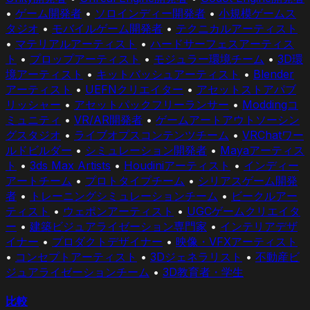
•
ゲーム開発者
•
ソロインディー開発者
•
小規模ゲームス
タジオ
•
モバイルゲーム開発者
•
テクニカルアーティスト
•
マテリアルアーティスト
•
ハードサーフェスアーティス
ト
•
プロップアーティスト
•
モジュラー環境チーム
•
3D環
境アーティスト
•
キットバッシュアーティスト
•
Blender
アーティスト
•
UEFNクリエイター
•
アセットストアパブ
リッシャー
•
アセットパックフリーランサー
•
Moddingコ
ミュニティ
•
VR/AR開発者
•
ゲームアートアウトソーシン
グスタジオ
•
ライブオプスコンテンツチーム
•
VRChatワー
ルドビルダー
•
シミュレーション開発者
•
Mayaアーティス
ト
•
3ds Max Artists
•
Houdiniアーティスト
•
インディー
アートチーム
•
プロトタイプチーム
•
シリアスゲーム開発
者
•
トレーニングシミュレーションチーム
•
ビークルアー
ティスト
•
ウェポンアーティスト
•
UGCゲームクリエイタ
ー
•
建築ビジュアライゼーション専門家
•
インテリアデザ
イナー
•
プロダクトデザイナー
•
映像・VFXアーティスト
•
コンセプトアーティスト
•
3Dジェネラリスト
•
不動産ビ
ジュアライゼーションチーム
•
3D教育者・学生
比較