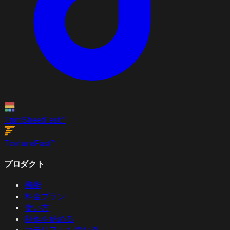
TrimSheet
Fast
™
Texture
Fast
™
プロダクト
機能
料金プラン
使い方
制作を始める