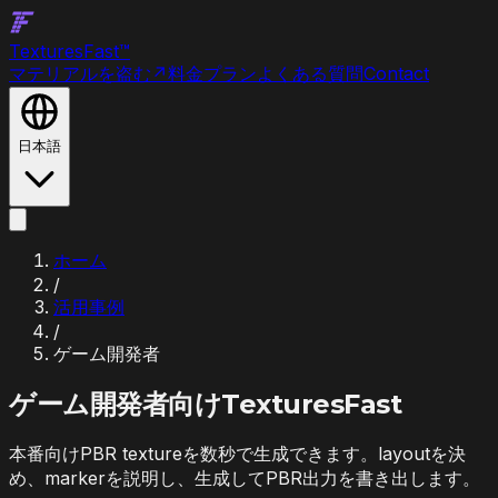
Textures
Fast
™
マテリアルを盗む
↗
料金プラン
よくある質問
Contact
日本語
ホーム
/
活用事例
/
ゲーム開発者
ゲーム開発者
向けTexturesFast
本番向けPBR textureを数秒で生成できます。layoutを決
め、markerを説明し、生成してPBR出力を書き出します。