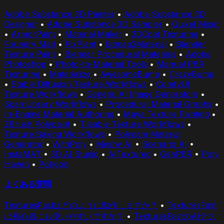
Adobe Substance 3D Painter
•
Adobe Substance 3D
Designer
•
Adobe Substance 3D Sampler
•
Quixel Mixer
•
ArmorPaint
•
Material Maker
•
3DCoat Texturing
•
Foundry Mari
•
PixPlant
•
Bitmap2Material
•
Blender
Texture Paint
•
Blender Procedural Materials
•
Adobe
Photoshop
•
Photo-to-Material Tools
•
Manual PBR
Texturing
•
Materialize
•
AwesomeBump
•
CrazyBump
•
Stable Diffusion Texture Workflows
•
ComfyUI
Texture Workflows
•
Generic AI Image Generators
•
Scan Library Workflows
•
Procedural Material Graphs
•
In-Engine Material Authoring
•
Maya Texture Painting
•
ZBrush Polypaint
•
Tileable Texture Workflows
•
Texture Baking Workflows
•
Polycam Material
Generator
•
WithPoly
•
Meshy AI
•
Scenario AI
•
InstaMAT
•
3D AI Studio
•
AITextured
•
GenPBR
•
Poly
Haven
•
Poliigon
よくある質問
TexturesFastはどのように動作しますか？
•
TexturesFast
は初心者にも使いやすいですか？
•
TexturesFastのAIテク