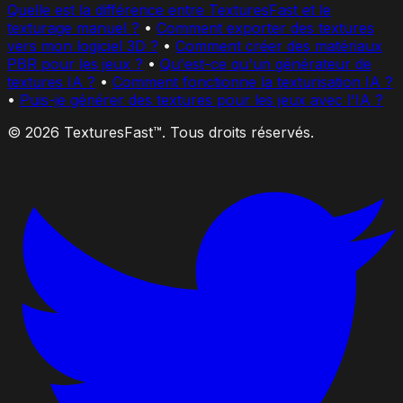
Quelle est la différence entre TexturesFast et le
texturage manuel ?
•
Comment exporter des textures
vers mon logiciel 3D ?
•
Comment créer des matériaux
PBR pour les jeux ?
•
Qu'est-ce qu'un générateur de
textures IA ?
•
Comment fonctionne la texturisation IA ?
•
Puis-je générer des textures pour les jeux avec l'IA ?
© 2026 TexturesFast™. Tous droits réservés.