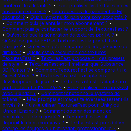
contenir des défauts ?
•
Puis-je utiliser les textures à des
fins commerciales ?
•
Le processus de paiement est-il
sécurisé ?
•
Quels moyens de paiement sont acceptés ?
•
Comment puis-je annuler mon abonnement ?
•
Comment puis-je contacter le support de TexturesFast ?
•
Qu'est-ce que la génération de textures par IA ?
•
Qu'est-ce que le PBR et TexturesFast le prend-il en
charge ?
•
Qu'est-ce qu'une texture albédo, de base ou
diffuse ?
•
Quelle est la résolution des textures
TexturesFast ?
•
TexturesFast propose-t-il des presets
de style ?
•
TexturesFast est-il meilleur que Substance
3D Painter ?
•
Comment TexturesFast se compare-t-il à
Quixel Mixer ?
•
TexturesFast est-il adapté aux
développeurs de jeux ?
•
TexturesFast est-il adapté aux
architectes et à l'ArchViz ?
•
Puis-je utiliser TexturesFast
avec Blender ?
•
Comment fonctionne le système de
tokens ?
•
Mes prompts et images téléversées restent-ils
privés ?
•
Puis-je utiliser TexturesFast pour Unity ou
Unreal Engine ?
•
Comment obtenir des maps de
normales ou de rugosité ?
•
TexturesFast est-il
disponible dans mon pays ?
•
TexturesFast prend-il en
charge les équipes ou l'utilisation professionnelle ?
•