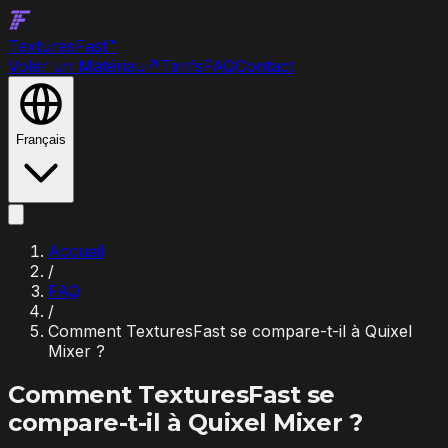
Textures
Fast
™
Voler un Matériau
↗
Tarifs
FAQ
Contact
Français
Accueil
/
FAQ
/
Comment TexturesFast se compare-t-il à Quixel
Mixer ?
Comment TexturesFast se
compare-t-il à Quixel Mixer ?