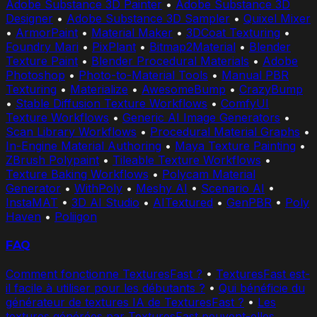
Adobe Substance 3D Painter
•
Adobe Substance 3D
Designer
•
Adobe Substance 3D Sampler
•
Quixel Mixer
•
ArmorPaint
•
Material Maker
•
3DCoat Texturing
•
Foundry Mari
•
PixPlant
•
Bitmap2Material
•
Blender
Texture Paint
•
Blender Procedural Materials
•
Adobe
Photoshop
•
Photo-to-Material Tools
•
Manual PBR
Texturing
•
Materialize
•
AwesomeBump
•
CrazyBump
•
Stable Diffusion Texture Workflows
•
ComfyUI
Texture Workflows
•
Generic AI Image Generators
•
Scan Library Workflows
•
Procedural Material Graphs
•
In-Engine Material Authoring
•
Maya Texture Painting
•
ZBrush Polypaint
•
Tileable Texture Workflows
•
Texture Baking Workflows
•
Polycam Material
Generator
•
WithPoly
•
Meshy AI
•
Scenario AI
•
InstaMAT
•
3D AI Studio
•
AITextured
•
GenPBR
•
Poly
Haven
•
Poliigon
FAQ
Comment fonctionne TexturesFast ?
•
TexturesFast est-
il facile à utiliser pour les débutants ?
•
Qui bénéficie du
générateur de textures IA de TexturesFast ?
•
Les
textures générées par TexturesFast peuvent-elles