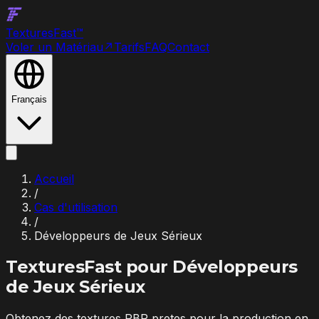
Textures
Fast
™
Voler un Matériau
↗
Tarifs
FAQ
Contact
Français
Accueil
/
Cas d'utilisation
/
Développeurs de Jeux Sérieux
TexturesFast pour
Développeurs
de Jeux Sérieux
Obtenez des textures PBR pretes pour la production en