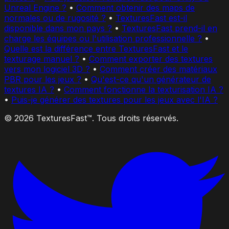
Unreal Engine ?
•
Comment obtenir des maps de
normales ou de rugosité ?
•
TexturesFast est-il
disponible dans mon pays ?
•
TexturesFast prend-il en
charge les équipes ou l'utilisation professionnelle ?
•
Quelle est la différence entre TexturesFast et le
texturage manuel ?
•
Comment exporter des textures
vers mon logiciel 3D ?
•
Comment créer des matériaux
PBR pour les jeux ?
•
Qu'est-ce qu'un générateur de
textures IA ?
•
Comment fonctionne la texturisation IA ?
•
Puis-je générer des textures pour les jeux avec l'IA ?
© 2026 TexturesFast™. Tous droits réservés.