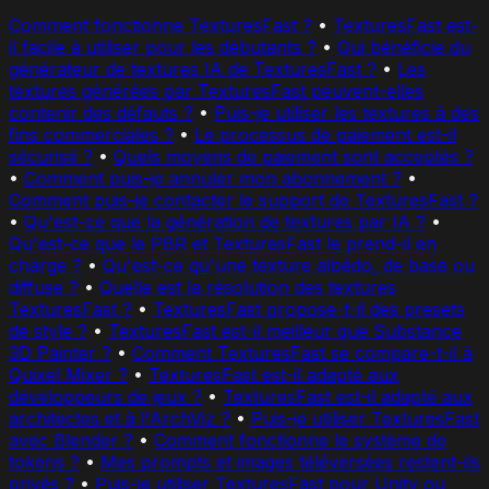
Comment fonctionne TexturesFast ?
•
TexturesFast est-
il facile à utiliser pour les débutants ?
•
Qui bénéficie du
générateur de textures IA de TexturesFast ?
•
Les
textures générées par TexturesFast peuvent-elles
contenir des défauts ?
•
Puis-je utiliser les textures à des
fins commerciales ?
•
Le processus de paiement est-il
sécurisé ?
•
Quels moyens de paiement sont acceptés ?
•
Comment puis-je annuler mon abonnement ?
•
Comment puis-je contacter le support de TexturesFast ?
•
Qu'est-ce que la génération de textures par IA ?
•
Qu'est-ce que le PBR et TexturesFast le prend-il en
charge ?
•
Qu'est-ce qu'une texture albédo, de base ou
diffuse ?
•
Quelle est la résolution des textures
TexturesFast ?
•
TexturesFast propose-t-il des presets
de style ?
•
TexturesFast est-il meilleur que Substance
3D Painter ?
•
Comment TexturesFast se compare-t-il à
Quixel Mixer ?
•
TexturesFast est-il adapté aux
développeurs de jeux ?
•
TexturesFast est-il adapté aux
architectes et à l'ArchViz ?
•
Puis-je utiliser TexturesFast
avec Blender ?
•
Comment fonctionne le système de
tokens ?
•
Mes prompts et images téléversées restent-ils
privés ?
•
Puis-je utiliser TexturesFast pour Unity ou