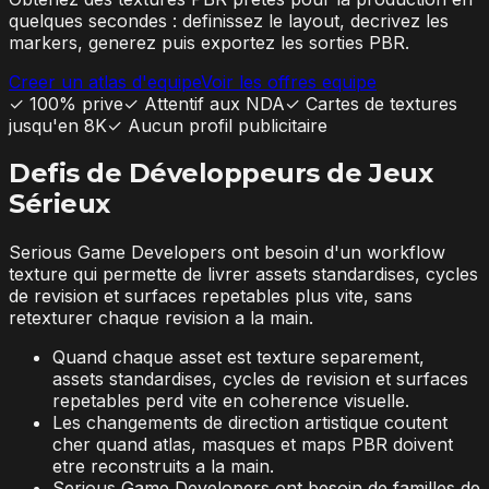
quelques secondes : definissez le layout, decrivez les
markers, generez puis exportez les sorties PBR.
Creer un atlas d'equipe
Voir les offres equipe
✓
100% prive
✓
Attentif aux NDA
✓
Cartes de textures
jusqu'en 8K
✓
Aucun profil publicitaire
Defis de Développeurs de Jeux
Sérieux
Serious Game Developers ont besoin d'un workflow
texture qui permette de livrer assets standardises, cycles
de revision et surfaces repetables plus vite, sans
retexturer chaque revision a la main.
Quand chaque asset est texture separement,
assets standardises, cycles de revision et surfaces
repetables perd vite en coherence visuelle.
Les changements de direction artistique coutent
cher quand atlas, masques et maps PBR doivent
etre reconstruits a la main.
Serious Game Developers ont besoin de familles de