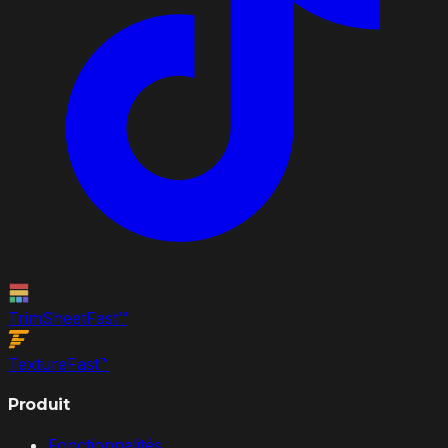
TrimSheet
Fast
™
Texture
Fast
™
Produit
Fonctionnalités