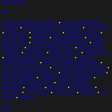
étudiants 3D
Vs
Adobe Substance 3D Painter
•
Adobe Substance 3D
Designer
•
Adobe Substance 3D Sampler
•
Quixel Mixer
•
ArmorPaint
•
Material Maker
•
3DCoat Texturing
•
Foundry Mari
•
PixPlant
•
Bitmap2Material
•
Blender
Texture Paint
•
Blender Procedural Materials
•
Adobe
Photoshop
•
Photo-to-Material Tools
•
Manual PBR
Texturing
•
Materialize
•
AwesomeBump
•
CrazyBump
•
Stable Diffusion Texture Workflows
•
ComfyUI
Texture Workflows
•
Generic AI Image Generators
•
Scan Library Workflows
•
Procedural Material Graphs
•
In-Engine Material Authoring
•
Maya Texture Painting
•
ZBrush Polypaint
•
Tileable Texture Workflows
•
Texture Baking Workflows
•
Polycam Material
Generator
•
WithPoly
•
Meshy AI
•
Scenario AI
•
InstaMAT
•
3D AI Studio
•
AITextured
•
GenPBR
•
Poly
Haven
•
Poliigon
FAQ