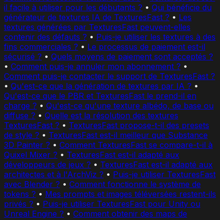
il facile à utiliser pour les débutants ?
•
Qui bénéficie du
générateur de textures IA de TexturesFast ?
•
Les
textures générées par TexturesFast peuvent-elles
contenir des défauts ?
•
Puis-je utiliser les textures à des
fins commerciales ?
•
Le processus de paiement est-il
sécurisé ?
•
Quels moyens de paiement sont acceptés ?
•
Comment puis-je annuler mon abonnement ?
•
Comment puis-je contacter le support de TexturesFast ?
•
Qu'est-ce que la génération de textures par IA ?
•
Qu'est-ce que le PBR et TexturesFast le prend-il en
charge ?
•
Qu'est-ce qu'une texture albédo, de base ou
diffuse ?
•
Quelle est la résolution des textures
TexturesFast ?
•
TexturesFast propose-t-il des presets
de style ?
•
TexturesFast est-il meilleur que Substance
3D Painter ?
•
Comment TexturesFast se compare-t-il à
Quixel Mixer ?
•
TexturesFast est-il adapté aux
développeurs de jeux ?
•
TexturesFast est-il adapté aux
architectes et à l'ArchViz ?
•
Puis-je utiliser TexturesFast
avec Blender ?
•
Comment fonctionne le système de
tokens ?
•
Mes prompts et images téléversées restent-ils
privés ?
•
Puis-je utiliser TexturesFast pour Unity ou
Unreal Engine ?
•
Comment obtenir des maps de