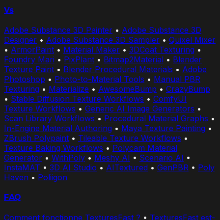
Vs
Adobe Substance 3D Painter
•
Adobe Substance 3D
Designer
•
Adobe Substance 3D Sampler
•
Quixel Mixer
•
ArmorPaint
•
Material Maker
•
3DCoat Texturing
•
Foundry Mari
•
PixPlant
•
Bitmap2Material
•
Blender
Texture Paint
•
Blender Procedural Materials
•
Adobe
Photoshop
•
Photo-to-Material Tools
•
Manual PBR
Texturing
•
Materialize
•
AwesomeBump
•
CrazyBump
•
Stable Diffusion Texture Workflows
•
ComfyUI
Texture Workflows
•
Generic AI Image Generators
•
Scan Library Workflows
•
Procedural Material Graphs
•
In-Engine Material Authoring
•
Maya Texture Painting
•
ZBrush Polypaint
•
Tileable Texture Workflows
•
Texture Baking Workflows
•
Polycam Material
Generator
•
WithPoly
•
Meshy AI
•
Scenario AI
•
InstaMAT
•
3D AI Studio
•
AITextured
•
GenPBR
•
Poly
Haven
•
Poliigon
FAQ
Comment fonctionne TexturesFast ?
•
TexturesFast est-