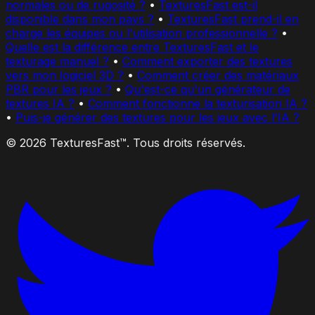
normales ou de rugosité ?
•
TexturesFast est-il
disponible dans mon pays ?
•
TexturesFast prend-il en
charge les équipes ou l'utilisation professionnelle ?
•
Quelle est la différence entre TexturesFast et le
texturage manuel ?
•
Comment exporter des textures
vers mon logiciel 3D ?
•
Comment créer des matériaux
PBR pour les jeux ?
•
Qu'est-ce qu'un générateur de
textures IA ?
•
Comment fonctionne la texturisation IA ?
•
Puis-je générer des textures pour les jeux avec l'IA ?
© 2026 TexturesFast™. Tous droits réservés.