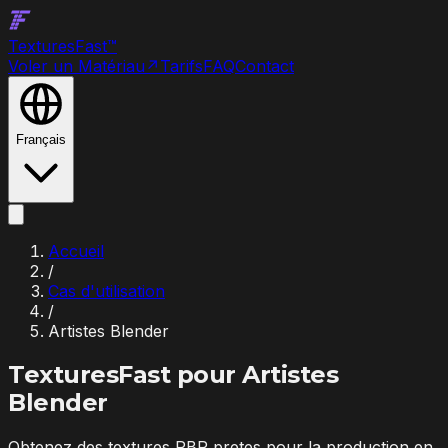
Textures
Fast
™
Voler un Matériau
↗
Tarifs
FAQ
Contact
Français
Accueil
/
Cas d'utilisation
/
Artistes Blender
TexturesFast pour
Artistes
Blender
Obtenez des textures PBR pretes pour la production en