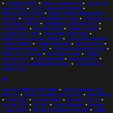
•
Créateurs UEFN
•
Éditeurs Asset Store
•
Freelances
Asset Packs
•
Communautés de Modding
•
Développeurs VR/AR
•
Studios d'Externalisation d'Art
de Jeux
•
Équipes de Contenu Live Ops
•
Constructeurs
de Mondes VRChat
•
Développeurs de Simulation
•
Artistes Maya
•
3ds Max Artists
•
Artistes Houdini
•
Équipes d'Art Indie
•
Équipes de Prototypage
•
Développeurs de Jeux Sérieux
•
Équipes de Simulation
d'Entraînement
•
Artistes Véhicules
•
Artistes Armes
•
Créateurs de Jeux UGC
•
Professionnels de l'archiviz
•
Designers d'intérieur
•
Designers produit
•
Artistes
cinema et VFX
•
Concept artists
•
Generalistes 3D
•
Équipes de visualisation immobilière
•
Enseignants et
étudiants 3D
Vs
Adobe Substance 3D Painter
•
Adobe Substance 3D
Designer
•
Adobe Substance 3D Sampler
•
Quixel Mixer
•
ArmorPaint
•
Material Maker
•
3DCoat Texturing
•
Foundry Mari
•
PixPlant
•
Bitmap2Material
•
Blender
Texture Paint
•
Blender Procedural Materials
•
Adobe