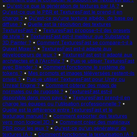
•
Qu'est-ce que la génération de textures par IA ?
•
Qu'est-ce que le PBR et TexturesFast le prend-il en
charge ?
•
Qu'est-ce qu'une texture albédo, de base ou
diffuse ?
•
Quelle est la résolution des textures
TexturesFast ?
•
TexturesFast propose-t-il des presets
de style ?
•
TexturesFast est-il meilleur que Substance
3D Painter ?
•
Comment TexturesFast se compare-t-il à
Quixel Mixer ?
•
TexturesFast est-il adapté aux
développeurs de jeux ?
•
TexturesFast est-il adapté aux
architectes et à l'ArchViz ?
•
Puis-je utiliser TexturesFast
avec Blender ?
•
Comment fonctionne le système de
tokens ?
•
Mes prompts et images téléversées restent-ils
privés ?
•
Puis-je utiliser TexturesFast pour Unity ou
Unreal Engine ?
•
Comment obtenir des maps de
normales ou de rugosité ?
•
TexturesFast est-il
disponible dans mon pays ?
•
TexturesFast prend-il en
charge les équipes ou l'utilisation professionnelle ?
•
Quelle est la différence entre TexturesFast et le
texturage manuel ?
•
Comment exporter des textures
vers mon logiciel 3D ?
•
Comment créer des matériaux
PBR pour les jeux ?
•
Qu'est-ce qu'un générateur de
textures IA ?
•
Comment fonctionne la texturisation IA ?