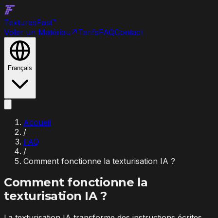
Textures
Fast
™
Voler un Matériau
↗
Tarifs
FAQ
Contact
Français
Accueil
/
FAQ
/
Comment fonctionne la texturisation IA ?
Comment fonctionne la
texturisation IA ?
La texturisation IA transforme des instructions écrites,