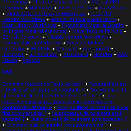
Photoshop
•
Photo-to-Material Tools
•
Manual PBR
Texturing
•
Materialize
•
AwesomeBump
•
CrazyBump
•
Stable Diffusion Texture Workflows
•
ComfyUI
Texture Workflows
•
Generic AI Image Generators
•
Scan Library Workflows
•
Procedural Material Graphs
•
In-Engine Material Authoring
•
Maya Texture Painting
•
ZBrush Polypaint
•
Tileable Texture Workflows
•
Texture Baking Workflows
•
Polycam Material
Generator
•
WithPoly
•
Meshy AI
•
Scenario AI
•
InstaMAT
•
3D AI Studio
•
AITextured
•
GenPBR
•
Poly
Haven
•
Poliigon
FAQ
Comment fonctionne TexturesFast ?
•
TexturesFast est-
il facile à utiliser pour les débutants ?
•
Qui bénéficie du
générateur de textures IA de TexturesFast ?
•
Les
textures générées par TexturesFast peuvent-elles
contenir des défauts ?
•
Puis-je utiliser les textures à des
fins commerciales ?
•
Le processus de paiement est-il
sécurisé ?
•
Quels moyens de paiement sont acceptés ?
•
Comment puis-je annuler mon abonnement ?
•
Comment puis-je contacter le support de TexturesFast ?