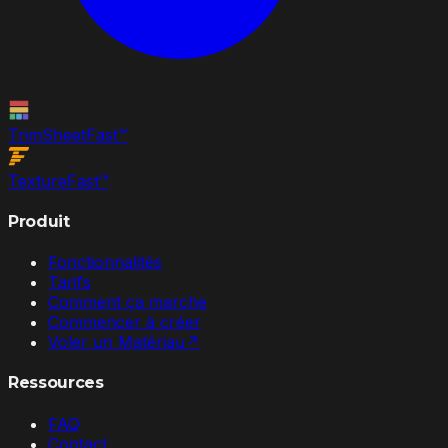
TrimSheet
Fast
™
Texture
Fast
™
Produit
Fonctionnalités
Tarifs
Comment ça marche
Commencer à créer
Voler un Matériau
↗
Ressources
FAQ
Contact