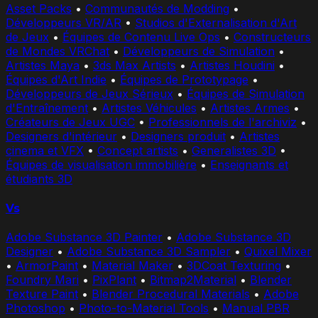
Asset Packs
•
Communautés de Modding
•
Développeurs VR/AR
•
Studios d'Externalisation d'Art
de Jeux
•
Équipes de Contenu Live Ops
•
Constructeurs
de Mondes VRChat
•
Développeurs de Simulation
•
Artistes Maya
•
3ds Max Artists
•
Artistes Houdini
•
Équipes d'Art Indie
•
Équipes de Prototypage
•
Développeurs de Jeux Sérieux
•
Équipes de Simulation
d'Entraînement
•
Artistes Véhicules
•
Artistes Armes
•
Créateurs de Jeux UGC
•
Professionnels de l'archiviz
•
Designers d'intérieur
•
Designers produit
•
Artistes
cinema et VFX
•
Concept artists
•
Generalistes 3D
•
Équipes de visualisation immobilière
•
Enseignants et
étudiants 3D
Vs
Adobe Substance 3D Painter
•
Adobe Substance 3D
Designer
•
Adobe Substance 3D Sampler
•
Quixel Mixer
•
ArmorPaint
•
Material Maker
•
3DCoat Texturing
•
Foundry Mari
•
PixPlant
•
Bitmap2Material
•
Blender
Texture Paint
•
Blender Procedural Materials
•
Adobe
Photoshop
•
Photo-to-Material Tools
•
Manual PBR