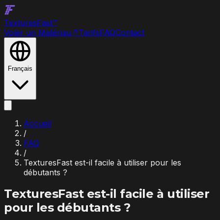
Textures
Fast
™
Voler un Matériau
↗
Tarifs
FAQ
Contact
Français
Accueil
/
FAQ
/
TexturesFast est-il facile à utiliser pour les
débutants ?
TexturesFast est-il facile à utiliser
pour les débutants ?