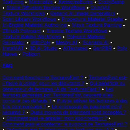
Texturing
•
Materialize
•
AwesomeBump
•
CrazyBump
•
Stable Diffusion Texture Workflows
•
ComfyUI
Texture Workflows
•
Generic AI Image Generators
•
Scan Library Workflows
•
Procedural Material Graphs
•
In-Engine Material Authoring
•
Maya Texture Painting
•
ZBrush Polypaint
•
Tileable Texture Workflows
•
Texture Baking Workflows
•
Polycam Material
Generator
•
WithPoly
•
Meshy AI
•
Scenario AI
•
InstaMAT
•
3D AI Studio
•
AITextured
•
GenPBR
•
Poly
Haven
•
Poliigon
FAQ
Comment fonctionne TexturesFast ?
•
TexturesFast est-
il facile à utiliser pour les débutants ?
•
Qui bénéficie du
générateur de textures IA de TexturesFast ?
•
Les
textures générées par TexturesFast peuvent-elles
contenir des défauts ?
•
Puis-je utiliser les textures à des
fins commerciales ?
•
Le processus de paiement est-il
sécurisé ?
•
Quels moyens de paiement sont acceptés ?
•
Comment puis-je annuler mon abonnement ?
•
Comment puis-je contacter le support de TexturesFast ?
•
Qu'est-ce que la génération de textures par IA ?
•