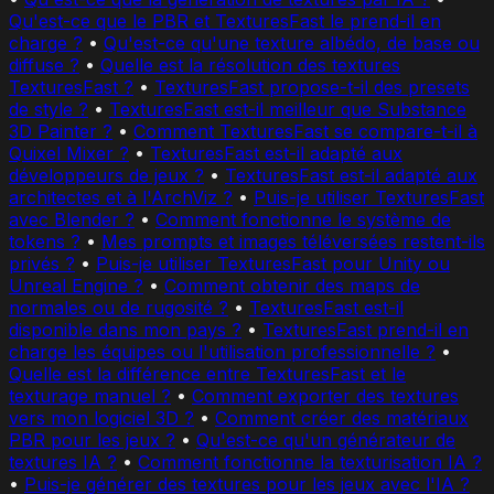
Qu'est-ce que le PBR et TexturesFast le prend-il en
charge ?
•
Qu'est-ce qu'une texture albédo, de base ou
diffuse ?
•
Quelle est la résolution des textures
TexturesFast ?
•
TexturesFast propose-t-il des presets
de style ?
•
TexturesFast est-il meilleur que Substance
3D Painter ?
•
Comment TexturesFast se compare-t-il à
Quixel Mixer ?
•
TexturesFast est-il adapté aux
développeurs de jeux ?
•
TexturesFast est-il adapté aux
architectes et à l'ArchViz ?
•
Puis-je utiliser TexturesFast
avec Blender ?
•
Comment fonctionne le système de
tokens ?
•
Mes prompts et images téléversées restent-ils
privés ?
•
Puis-je utiliser TexturesFast pour Unity ou
Unreal Engine ?
•
Comment obtenir des maps de
normales ou de rugosité ?
•
TexturesFast est-il
disponible dans mon pays ?
•
TexturesFast prend-il en
charge les équipes ou l'utilisation professionnelle ?
•
Quelle est la différence entre TexturesFast et le
texturage manuel ?
•
Comment exporter des textures
vers mon logiciel 3D ?
•
Comment créer des matériaux
PBR pour les jeux ?
•
Qu'est-ce qu'un générateur de
textures IA ?
•
Comment fonctionne la texturisation IA ?
•
Puis-je générer des textures pour les jeux avec l'IA ?