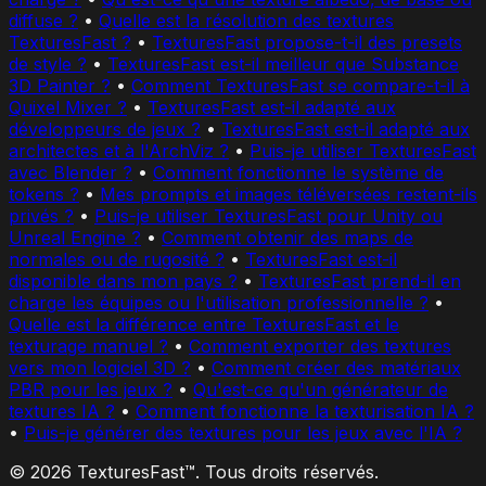
diffuse ?
•
Quelle est la résolution des textures
TexturesFast ?
•
TexturesFast propose-t-il des presets
de style ?
•
TexturesFast est-il meilleur que Substance
3D Painter ?
•
Comment TexturesFast se compare-t-il à
Quixel Mixer ?
•
TexturesFast est-il adapté aux
développeurs de jeux ?
•
TexturesFast est-il adapté aux
architectes et à l'ArchViz ?
•
Puis-je utiliser TexturesFast
avec Blender ?
•
Comment fonctionne le système de
tokens ?
•
Mes prompts et images téléversées restent-ils
privés ?
•
Puis-je utiliser TexturesFast pour Unity ou
Unreal Engine ?
•
Comment obtenir des maps de
normales ou de rugosité ?
•
TexturesFast est-il
disponible dans mon pays ?
•
TexturesFast prend-il en
charge les équipes ou l'utilisation professionnelle ?
•
Quelle est la différence entre TexturesFast et le
texturage manuel ?
•
Comment exporter des textures
vers mon logiciel 3D ?
•
Comment créer des matériaux
PBR pour les jeux ?
•
Qu'est-ce qu'un générateur de
textures IA ?
•
Comment fonctionne la texturisation IA ?
•
Puis-je générer des textures pour les jeux avec l'IA ?
© 2026 TexturesFast™. Tous droits réservés.