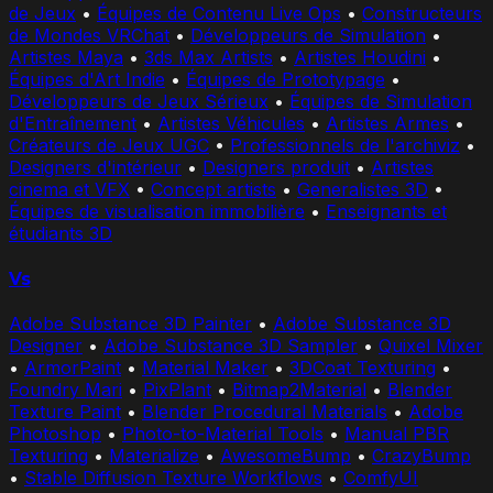
de Jeux
•
Équipes de Contenu Live Ops
•
Constructeurs
de Mondes VRChat
•
Développeurs de Simulation
•
Artistes Maya
•
3ds Max Artists
•
Artistes Houdini
•
Équipes d'Art Indie
•
Équipes de Prototypage
•
Développeurs de Jeux Sérieux
•
Équipes de Simulation
d'Entraînement
•
Artistes Véhicules
•
Artistes Armes
•
Créateurs de Jeux UGC
•
Professionnels de l'archiviz
•
Designers d'intérieur
•
Designers produit
•
Artistes
cinema et VFX
•
Concept artists
•
Generalistes 3D
•
Équipes de visualisation immobilière
•
Enseignants et
étudiants 3D
Vs
Adobe Substance 3D Painter
•
Adobe Substance 3D
Designer
•
Adobe Substance 3D Sampler
•
Quixel Mixer
•
ArmorPaint
•
Material Maker
•
3DCoat Texturing
•
Foundry Mari
•
PixPlant
•
Bitmap2Material
•
Blender
Texture Paint
•
Blender Procedural Materials
•
Adobe
Photoshop
•
Photo-to-Material Tools
•
Manual PBR
Texturing
•
Materialize
•
AwesomeBump
•
CrazyBump
•
Stable Diffusion Texture Workflows
•
ComfyUI