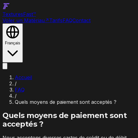
Textures
Fast
™
Voler un Matériau
↗
Tarifs
FAQ
Contact
Français
Accueil
/
FAQ
/
Quels moyens de paiement sont acceptés ?
Quels moyens de paiement sont
acceptés ?
Nous acceptons diverses cartes de crédit ou de débit,