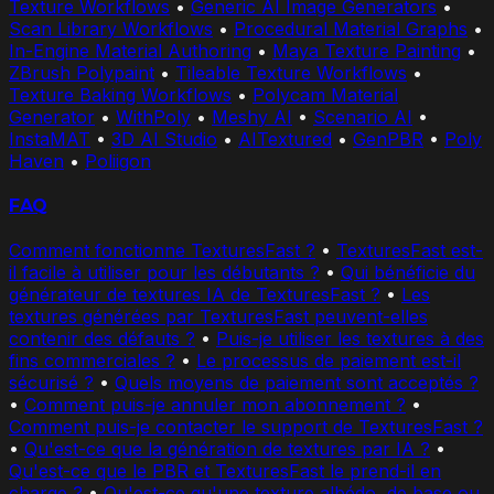
Texture Workflows
•
Generic AI Image Generators
•
Scan Library Workflows
•
Procedural Material Graphs
•
In-Engine Material Authoring
•
Maya Texture Painting
•
ZBrush Polypaint
•
Tileable Texture Workflows
•
Texture Baking Workflows
•
Polycam Material
Generator
•
WithPoly
•
Meshy AI
•
Scenario AI
•
InstaMAT
•
3D AI Studio
•
AITextured
•
GenPBR
•
Poly
Haven
•
Poliigon
FAQ
Comment fonctionne TexturesFast ?
•
TexturesFast est-
il facile à utiliser pour les débutants ?
•
Qui bénéficie du
générateur de textures IA de TexturesFast ?
•
Les
textures générées par TexturesFast peuvent-elles
contenir des défauts ?
•
Puis-je utiliser les textures à des
fins commerciales ?
•
Le processus de paiement est-il
sécurisé ?
•
Quels moyens de paiement sont acceptés ?
•
Comment puis-je annuler mon abonnement ?
•
Comment puis-je contacter le support de TexturesFast ?
•
Qu'est-ce que la génération de textures par IA ?
•
Qu'est-ce que le PBR et TexturesFast le prend-il en
charge ?
•
Qu'est-ce qu'une texture albédo, de base ou