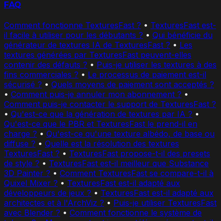
FAQ
Comment fonctionne TexturesFast ?
•
TexturesFast est-
il facile à utiliser pour les débutants ?
•
Qui bénéficie du
générateur de textures IA de TexturesFast ?
•
Les
textures générées par TexturesFast peuvent-elles
contenir des défauts ?
•
Puis-je utiliser les textures à des
fins commerciales ?
•
Le processus de paiement est-il
sécurisé ?
•
Quels moyens de paiement sont acceptés ?
•
Comment puis-je annuler mon abonnement ?
•
Comment puis-je contacter le support de TexturesFast ?
•
Qu'est-ce que la génération de textures par IA ?
•
Qu'est-ce que le PBR et TexturesFast le prend-il en
charge ?
•
Qu'est-ce qu'une texture albédo, de base ou
diffuse ?
•
Quelle est la résolution des textures
TexturesFast ?
•
TexturesFast propose-t-il des presets
de style ?
•
TexturesFast est-il meilleur que Substance
3D Painter ?
•
Comment TexturesFast se compare-t-il à
Quixel Mixer ?
•
TexturesFast est-il adapté aux
développeurs de jeux ?
•
TexturesFast est-il adapté aux
architectes et à l'ArchViz ?
•
Puis-je utiliser TexturesFast
avec Blender ?
•
Comment fonctionne le système de