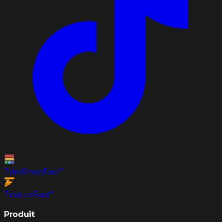
TrimSheet
Fast
™
Texture
Fast
™
Produit