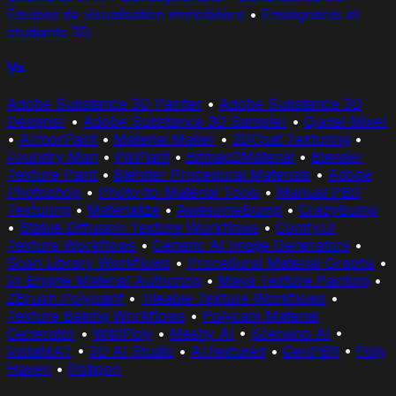
Équipes de visualisation immobilière
•
Enseignants et
étudiants 3D
Vs
Adobe Substance 3D Painter
•
Adobe Substance 3D
Designer
•
Adobe Substance 3D Sampler
•
Quixel Mixer
•
ArmorPaint
•
Material Maker
•
3DCoat Texturing
•
Foundry Mari
•
PixPlant
•
Bitmap2Material
•
Blender
Texture Paint
•
Blender Procedural Materials
•
Adobe
Photoshop
•
Photo-to-Material Tools
•
Manual PBR
Texturing
•
Materialize
•
AwesomeBump
•
CrazyBump
•
Stable Diffusion Texture Workflows
•
ComfyUI
Texture Workflows
•
Generic AI Image Generators
•
Scan Library Workflows
•
Procedural Material Graphs
•
In-Engine Material Authoring
•
Maya Texture Painting
•
ZBrush Polypaint
•
Tileable Texture Workflows
•
Texture Baking Workflows
•
Polycam Material
Generator
•
WithPoly
•
Meshy AI
•
Scenario AI
•
InstaMAT
•
3D AI Studio
•
AITextured
•
GenPBR
•
Poly
Haven
•
Poliigon