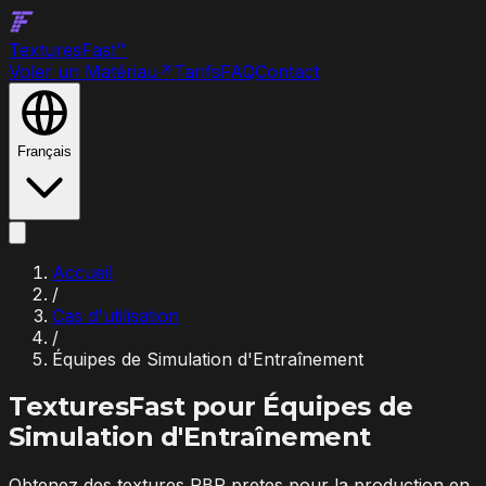
Textures
Fast
™
Voler un Matériau
↗
Tarifs
FAQ
Contact
Français
Accueil
/
Cas d'utilisation
/
Équipes de Simulation d'Entraînement
TexturesFast pour
Équipes de
Simulation d'Entraînement
Obtenez des textures PBR pretes pour la production en