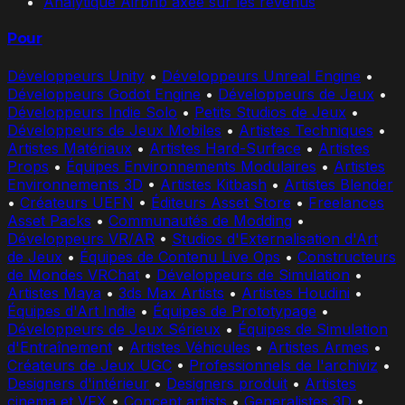
Analytique Airbnb axée sur les revenus
Pour
Développeurs Unity
•
Développeurs Unreal Engine
•
Développeurs Godot Engine
•
Développeurs de Jeux
•
Développeurs Indie Solo
•
Petits Studios de Jeux
•
Développeurs de Jeux Mobiles
•
Artistes Techniques
•
Artistes Matériaux
•
Artistes Hard-Surface
•
Artistes
Props
•
Équipes Environnements Modulaires
•
Artistes
Environnements 3D
•
Artistes Kitbash
•
Artistes Blender
•
Créateurs UEFN
•
Éditeurs Asset Store
•
Freelances
Asset Packs
•
Communautés de Modding
•
Développeurs VR/AR
•
Studios d'Externalisation d'Art
de Jeux
•
Équipes de Contenu Live Ops
•
Constructeurs
de Mondes VRChat
•
Développeurs de Simulation
•
Artistes Maya
•
3ds Max Artists
•
Artistes Houdini
•
Équipes d'Art Indie
•
Équipes de Prototypage
•
Développeurs de Jeux Sérieux
•
Équipes de Simulation
d'Entraînement
•
Artistes Véhicules
•
Artistes Armes
•
Créateurs de Jeux UGC
•
Professionnels de l'archiviz
•
Designers d'intérieur
•
Designers produit
•
Artistes
cinema et VFX
•
Concept artists
•
Generalistes 3D
•