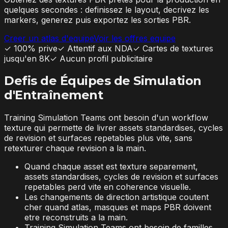
quelques secondes : definissez le layout, decrivez les
markers, generez puis exportez les sorties PBR.
Creer un atlas d'equipe
Voir les offres equipe
✓
100% prive
✓
Attentif aux NDA
✓
Cartes de textures
jusqu'en 8K
✓
Aucun profil publicitaire
Defis de Équipes de Simulation
d'Entraînement
Training Simulation Teams ont besoin d'un workflow
texture qui permette de livrer assets standardises, cycles
de revision et surfaces repetables plus vite, sans
retexturer chaque revision a la main.
Quand chaque asset est texture separement,
assets standardises, cycles de revision et surfaces
repetables perd vite en coherence visuelle.
Les changements de direction artistique coutent
cher quand atlas, masques et maps PBR doivent
etre reconstruits a la main.
Training Simulation Teams ont besoin de familles