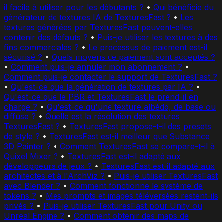
il facile à utiliser pour les débutants ?
•
Qui bénéficie du
générateur de textures IA de TexturesFast ?
•
Les
textures générées par TexturesFast peuvent-elles
contenir des défauts ?
•
Puis-je utiliser les textures à des
fins commerciales ?
•
Le processus de paiement est-il
sécurisé ?
•
Quels moyens de paiement sont acceptés ?
•
Comment puis-je annuler mon abonnement ?
•
Comment puis-je contacter le support de TexturesFast ?
•
Qu'est-ce que la génération de textures par IA ?
•
Qu'est-ce que le PBR et TexturesFast le prend-il en
charge ?
•
Qu'est-ce qu'une texture albédo, de base ou
diffuse ?
•
Quelle est la résolution des textures
TexturesFast ?
•
TexturesFast propose-t-il des presets
de style ?
•
TexturesFast est-il meilleur que Substance
3D Painter ?
•
Comment TexturesFast se compare-t-il à
Quixel Mixer ?
•
TexturesFast est-il adapté aux
développeurs de jeux ?
•
TexturesFast est-il adapté aux
architectes et à l'ArchViz ?
•
Puis-je utiliser TexturesFast
avec Blender ?
•
Comment fonctionne le système de
tokens ?
•
Mes prompts et images téléversées restent-ils
privés ?
•
Puis-je utiliser TexturesFast pour Unity ou
Unreal Engine ?
•
Comment obtenir des maps de