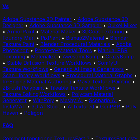
Vs
Adobe Substance 3D Painter
•
Adobe Substance 3D
Designer
•
Adobe Substance 3D Sampler
•
Quixel Mixer
•
ArmorPaint
•
Material Maker
•
3DCoat Texturing
•
Foundry Mari
•
PixPlant
•
Bitmap2Material
•
Blender
Texture Paint
•
Blender Procedural Materials
•
Adobe
Photoshop
•
Photo-to-Material Tools
•
Manual PBR
Texturing
•
Materialize
•
AwesomeBump
•
CrazyBump
•
Stable Diffusion Texture Workflows
•
ComfyUI
Texture Workflows
•
Generic AI Image Generators
•
Scan Library Workflows
•
Procedural Material Graphs
•
In-Engine Material Authoring
•
Maya Texture Painting
•
ZBrush Polypaint
•
Tileable Texture Workflows
•
Texture Baking Workflows
•
Polycam Material
Generator
•
WithPoly
•
Meshy AI
•
Scenario AI
•
InstaMAT
•
3D AI Studio
•
AITextured
•
GenPBR
•
Poly
Haven
•
Poliigon
FAQ
Comment fonctionne TexturesFast ?
•
TexturesFast est-