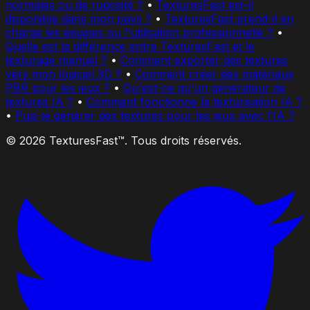
normales ou de rugosité ?
•
TexturesFast est-il
disponible dans mon pays ?
•
TexturesFast prend-il en
charge les équipes ou l'utilisation professionnelle ?
•
Quelle est la différence entre TexturesFast et le
texturage manuel ?
•
Comment exporter des textures
vers mon logiciel 3D ?
•
Comment créer des matériaux
PBR pour les jeux ?
•
Qu'est-ce qu'un générateur de
textures IA ?
•
Comment fonctionne la texturisation IA ?
•
Puis-je générer des textures pour les jeux avec l'IA ?
© 2026 TexturesFast™. Tous droits réservés.