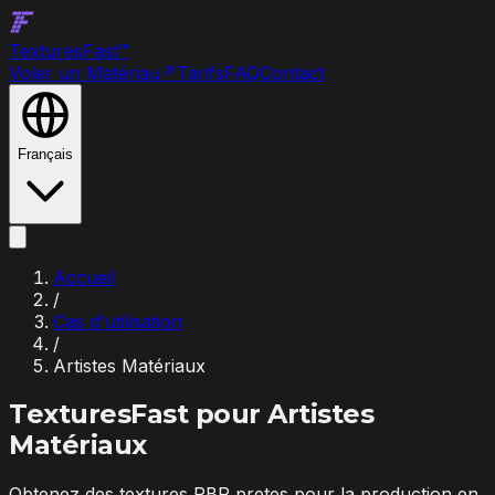
Textures
Fast
™
Voler un Matériau
↗
Tarifs
FAQ
Contact
Français
Accueil
/
Cas d'utilisation
/
Artistes Matériaux
TexturesFast pour
Artistes
Matériaux
Obtenez des textures PBR pretes pour la production en