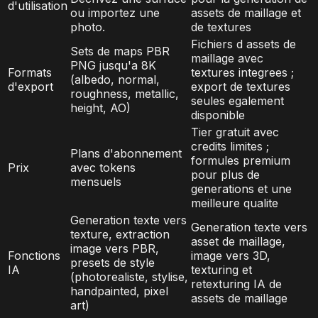
d'utilisation
ou importez une
assets de maillage et
photo.
de textures
Fichiers d assets de
Sets de maps PBR
maillage avec
PNG jusqu'a 8K
Formats
textures integrees ;
(albedo, normal,
d'export
export de textures
roughness, metallic,
seules egalement
height, AO)
disponible
Tier gratuit avec
credits limites ;
Plans d'abonnement
formules premium
Prix
avec tokens
pour plus de
mensuels
generations et une
meilleure qualite
Generation texte vers
Generation texte vers
texture, extraction
asset de maillage,
image vers PBR,
Fonctions
image vers 3D,
presets de style
IA
texturing et
(photorealiste, stylise,
retexturing IA de
handpainted, pixel
assets de maillage
art)