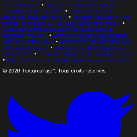
Unreal Engine ?
•
Comment obtenir des maps de
normales ou de rugosité ?
•
TexturesFast est-il
disponible dans mon pays ?
•
TexturesFast prend-il en
charge les équipes ou l'utilisation professionnelle ?
•
Quelle est la différence entre TexturesFast et le
texturage manuel ?
•
Comment exporter des textures
vers mon logiciel 3D ?
•
Comment créer des matériaux
PBR pour les jeux ?
•
Qu'est-ce qu'un générateur de
textures IA ?
•
Comment fonctionne la texturisation IA ?
•
Puis-je générer des textures pour les jeux avec l'IA ?
© 2026 TexturesFast™. Tous droits réservés.