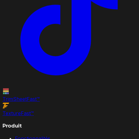
TrimSheet
Fast
™
Texture
Fast
™
Produit
Fonctionnalités