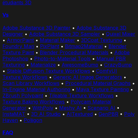
étudiants 3D
Vs
Adobe Substance 3D Painter
•
Adobe Substance 3D
Designer
•
Adobe Substance 3D Sampler
•
Quixel Mixer
•
ArmorPaint
•
Material Maker
•
3DCoat Texturing
•
Foundry Mari
•
PixPlant
•
Bitmap2Material
•
Blender
Texture Paint
•
Blender Procedural Materials
•
Adobe
Photoshop
•
Photo-to-Material Tools
•
Manual PBR
Texturing
•
Materialize
•
AwesomeBump
•
CrazyBump
•
Stable Diffusion Texture Workflows
•
ComfyUI
Texture Workflows
•
Generic AI Image Generators
•
Scan Library Workflows
•
Procedural Material Graphs
•
In-Engine Material Authoring
•
Maya Texture Painting
•
ZBrush Polypaint
•
Tileable Texture Workflows
•
Texture Baking Workflows
•
Polycam Material
Generator
•
WithPoly
•
Meshy AI
•
Scenario AI
•
InstaMAT
•
3D AI Studio
•
AITextured
•
GenPBR
•
Poly
Haven
•
Poliigon
FAQ