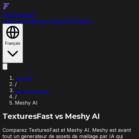
Textures
Fast
™
Voler un Matériau
↗
Tarifs
FAQ
Contact
Français
Accueil
/
Comparaisons
/
Meshy AI
TexturesFast vs
Meshy AI
Comparez TexturesFast et Meshy AI. Meshy est avant
tout un generateur de assets de maillage par IA qui