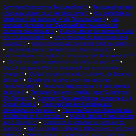
Comment fonctionne TexturesFast ?
•
TexturesFast est-
il facile à utiliser pour les débutants ?
•
Qui bénéficie du
générateur de textures IA de TexturesFast ?
•
Les
textures générées par TexturesFast peuvent-elles
contenir des défauts ?
•
Puis-je utiliser les textures à des
fins commerciales ?
•
Le processus de paiement est-il
sécurisé ?
•
Quels moyens de paiement sont acceptés ?
•
Comment puis-je annuler mon abonnement ?
•
Comment puis-je contacter le support de TexturesFast ?
•
Qu'est-ce que la génération de textures par IA ?
•
Qu'est-ce que le PBR et TexturesFast le prend-il en
charge ?
•
Qu'est-ce qu'une texture albédo, de base ou
diffuse ?
•
Quelle est la résolution des textures
TexturesFast ?
•
TexturesFast propose-t-il des presets
de style ?
•
TexturesFast est-il meilleur que Substance
3D Painter ?
•
Comment TexturesFast se compare-t-il à
Quixel Mixer ?
•
TexturesFast est-il adapté aux
développeurs de jeux ?
•
TexturesFast est-il adapté aux
architectes et à l'ArchViz ?
•
Puis-je utiliser TexturesFast
avec Blender ?
•
Comment fonctionne le système de
tokens ?
•
Mes prompts et images téléversées restent-ils
privés ?
•
Puis-je utiliser TexturesFast pour Unity ou