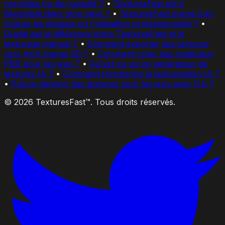
normales ou de rugosité ?
•
TexturesFast est-il
disponible dans mon pays ?
•
TexturesFast prend-il en
charge les équipes ou l'utilisation professionnelle ?
•
Quelle est la différence entre TexturesFast et le
texturage manuel ?
•
Comment exporter des textures
vers mon logiciel 3D ?
•
Comment créer des matériaux
PBR pour les jeux ?
•
Qu'est-ce qu'un générateur de
textures IA ?
•
Comment fonctionne la texturisation IA ?
•
Puis-je générer des textures pour les jeux avec l'IA ?
© 2026 TexturesFast™. Tous droits réservés.