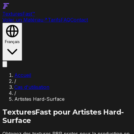
Textures
Fast
™
Voler un Matériau
↗
Tarifs
FAQ
Contact
Français
Accueil
/
Cas d'utilisation
/
Artistes Hard-Surface
TexturesFast pour
Artistes Hard-
Surface
Obtenez des textures PBR pretes pour la production en