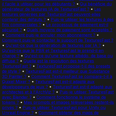
il facile à utiliser pour les débutants ?
•
Qui bénéficie du
générateur de textures IA de TexturesFast ?
•
Les
textures générées par TexturesFast peuvent-elles
contenir des défauts ?
•
Puis-je utiliser les textures à des
fins commerciales ?
•
Le processus de paiement est-il
sécurisé ?
•
Quels moyens de paiement sont acceptés ?
•
Comment puis-je annuler mon abonnement ?
•
Comment puis-je contacter le support de TexturesFast ?
•
Qu'est-ce que la génération de textures par IA ?
•
Qu'est-ce que le PBR et TexturesFast le prend-il en
charge ?
•
Qu'est-ce qu'une texture albédo, de base ou
diffuse ?
•
Quelle est la résolution des textures
TexturesFast ?
•
TexturesFast propose-t-il des presets
de style ?
•
TexturesFast est-il meilleur que Substance
3D Painter ?
•
Comment TexturesFast se compare-t-il à
Quixel Mixer ?
•
TexturesFast est-il adapté aux
développeurs de jeux ?
•
TexturesFast est-il adapté aux
architectes et à l'ArchViz ?
•
Puis-je utiliser TexturesFast
avec Blender ?
•
Comment fonctionne le système de
tokens ?
•
Mes prompts et images téléversées restent-ils
privés ?
•
Puis-je utiliser TexturesFast pour Unity ou
Unreal Engine ?
•
Comment obtenir des maps de