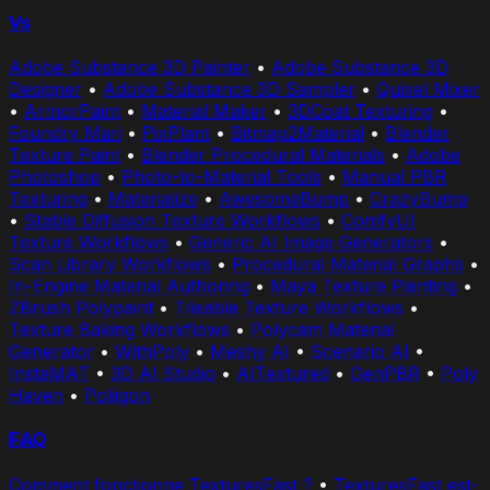
Vs
Adobe Substance 3D Painter
•
Adobe Substance 3D
Designer
•
Adobe Substance 3D Sampler
•
Quixel Mixer
•
ArmorPaint
•
Material Maker
•
3DCoat Texturing
•
Foundry Mari
•
PixPlant
•
Bitmap2Material
•
Blender
Texture Paint
•
Blender Procedural Materials
•
Adobe
Photoshop
•
Photo-to-Material Tools
•
Manual PBR
Texturing
•
Materialize
•
AwesomeBump
•
CrazyBump
•
Stable Diffusion Texture Workflows
•
ComfyUI
Texture Workflows
•
Generic AI Image Generators
•
Scan Library Workflows
•
Procedural Material Graphs
•
In-Engine Material Authoring
•
Maya Texture Painting
•
ZBrush Polypaint
•
Tileable Texture Workflows
•
Texture Baking Workflows
•
Polycam Material
Generator
•
WithPoly
•
Meshy AI
•
Scenario AI
•
InstaMAT
•
3D AI Studio
•
AITextured
•
GenPBR
•
Poly
Haven
•
Poliigon
FAQ
Comment fonctionne TexturesFast ?
•
TexturesFast est-