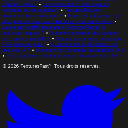
Unreal Engine ?
•
Comment obtenir des maps de
normales ou de rugosité ?
•
TexturesFast est-il
disponible dans mon pays ?
•
TexturesFast prend-il en
charge les équipes ou l'utilisation professionnelle ?
•
Quelle est la différence entre TexturesFast et le
texturage manuel ?
•
Comment exporter des textures
vers mon logiciel 3D ?
•
Comment créer des matériaux
PBR pour les jeux ?
•
Qu'est-ce qu'un générateur de
textures IA ?
•
Comment fonctionne la texturisation IA ?
•
Puis-je générer des textures pour les jeux avec l'IA ?
© 2026 TexturesFast™. Tous droits réservés.