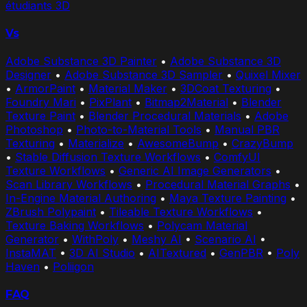
étudiants 3D
Vs
Adobe Substance 3D Painter
•
Adobe Substance 3D
Designer
•
Adobe Substance 3D Sampler
•
Quixel Mixer
•
ArmorPaint
•
Material Maker
•
3DCoat Texturing
•
Foundry Mari
•
PixPlant
•
Bitmap2Material
•
Blender
Texture Paint
•
Blender Procedural Materials
•
Adobe
Photoshop
•
Photo-to-Material Tools
•
Manual PBR
Texturing
•
Materialize
•
AwesomeBump
•
CrazyBump
•
Stable Diffusion Texture Workflows
•
ComfyUI
Texture Workflows
•
Generic AI Image Generators
•
Scan Library Workflows
•
Procedural Material Graphs
•
In-Engine Material Authoring
•
Maya Texture Painting
•
ZBrush Polypaint
•
Tileable Texture Workflows
•
Texture Baking Workflows
•
Polycam Material
Generator
•
WithPoly
•
Meshy AI
•
Scenario AI
•
InstaMAT
•
3D AI Studio
•
AITextured
•
GenPBR
•
Poly
Haven
•
Poliigon
FAQ