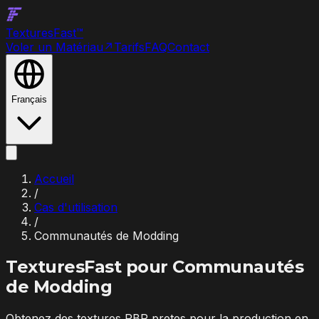
Textures
Fast
™
Voler un Matériau
↗
Tarifs
FAQ
Contact
Français
Accueil
/
Cas d'utilisation
/
Communautés de Modding
TexturesFast pour
Communautés
de Modding
Obtenez des textures PBR pretes pour la production en