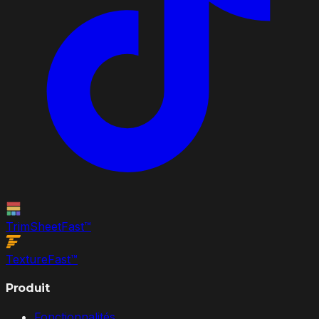
TrimSheet
Fast
™
Texture
Fast
™
Produit
Fonctionnalités