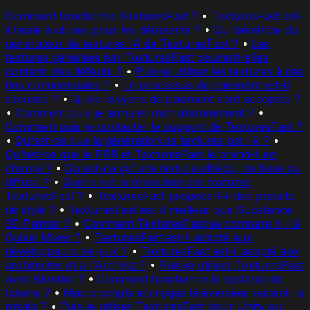
Comment fonctionne TexturesFast ?
•
TexturesFast est-
il facile à utiliser pour les débutants ?
•
Qui bénéficie du
générateur de textures IA de TexturesFast ?
•
Les
textures générées par TexturesFast peuvent-elles
contenir des défauts ?
•
Puis-je utiliser les textures à des
fins commerciales ?
•
Le processus de paiement est-il
sécurisé ?
•
Quels moyens de paiement sont acceptés ?
•
Comment puis-je annuler mon abonnement ?
•
Comment puis-je contacter le support de TexturesFast ?
•
Qu'est-ce que la génération de textures par IA ?
•
Qu'est-ce que le PBR et TexturesFast le prend-il en
charge ?
•
Qu'est-ce qu'une texture albédo, de base ou
diffuse ?
•
Quelle est la résolution des textures
TexturesFast ?
•
TexturesFast propose-t-il des presets
de style ?
•
TexturesFast est-il meilleur que Substance
3D Painter ?
•
Comment TexturesFast se compare-t-il à
Quixel Mixer ?
•
TexturesFast est-il adapté aux
développeurs de jeux ?
•
TexturesFast est-il adapté aux
architectes et à l'ArchViz ?
•
Puis-je utiliser TexturesFast
avec Blender ?
•
Comment fonctionne le système de
tokens ?
•
Mes prompts et images téléversées restent-ils
privés ?
•
Puis-je utiliser TexturesFast pour Unity ou