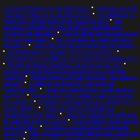
Comment fonctionne TexturesFast ?
•
TexturesFast est-
il facile à utiliser pour les débutants ?
•
Qui bénéficie du
générateur de textures IA de TexturesFast ?
•
Les
textures générées par TexturesFast peuvent-elles
contenir des défauts ?
•
Puis-je utiliser les textures à des
fins commerciales ?
•
Le processus de paiement est-il
sécurisé ?
•
Quels moyens de paiement sont acceptés ?
•
Comment puis-je annuler mon abonnement ?
•
Comment puis-je contacter le support de TexturesFast ?
•
Qu'est-ce que la génération de textures par IA ?
•
Qu'est-ce que le PBR et TexturesFast le prend-il en
charge ?
•
Qu'est-ce qu'une texture albédo, de base ou
diffuse ?
•
Quelle est la résolution des textures
TexturesFast ?
•
TexturesFast propose-t-il des presets
de style ?
•
TexturesFast est-il meilleur que Substance
3D Painter ?
•
Comment TexturesFast se compare-t-il à
Quixel Mixer ?
•
TexturesFast est-il adapté aux
développeurs de jeux ?
•
TexturesFast est-il adapté aux
architectes et à l'ArchViz ?
•
Puis-je utiliser TexturesFast
avec Blender ?
•
Comment fonctionne le système de
tokens ?
•
Mes prompts et images téléversées restent-ils
privés ?
•
Puis-je utiliser TexturesFast pour Unity ou