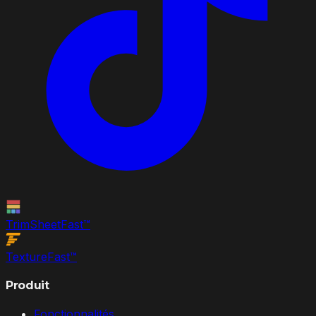
TrimSheet
Fast
™
Texture
Fast
™
Produit
Fonctionnalités