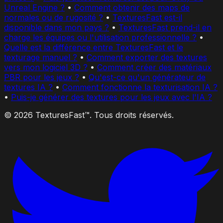
Unreal Engine ?
•
Comment obtenir des maps de
normales ou de rugosité ?
•
TexturesFast est-il
disponible dans mon pays ?
•
TexturesFast prend-il en
charge les équipes ou l'utilisation professionnelle ?
•
Quelle est la différence entre TexturesFast et le
texturage manuel ?
•
Comment exporter des textures
vers mon logiciel 3D ?
•
Comment créer des matériaux
PBR pour les jeux ?
•
Qu'est-ce qu'un générateur de
textures IA ?
•
Comment fonctionne la texturisation IA ?
•
Puis-je générer des textures pour les jeux avec l'IA ?
© 2026 TexturesFast™. Tous droits réservés.