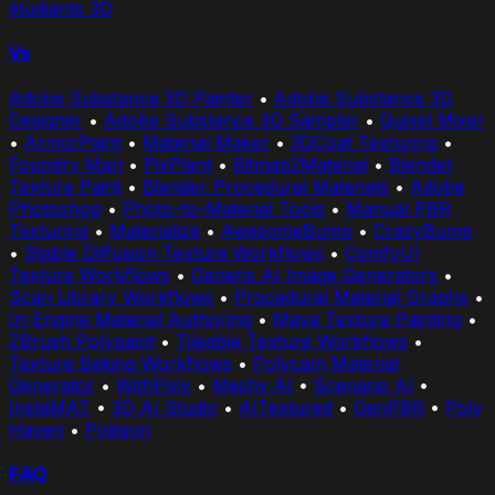
étudiants 3D
Vs
Adobe Substance 3D Painter
•
Adobe Substance 3D
Designer
•
Adobe Substance 3D Sampler
•
Quixel Mixer
•
ArmorPaint
•
Material Maker
•
3DCoat Texturing
•
Foundry Mari
•
PixPlant
•
Bitmap2Material
•
Blender
Texture Paint
•
Blender Procedural Materials
•
Adobe
Photoshop
•
Photo-to-Material Tools
•
Manual PBR
Texturing
•
Materialize
•
AwesomeBump
•
CrazyBump
•
Stable Diffusion Texture Workflows
•
ComfyUI
Texture Workflows
•
Generic AI Image Generators
•
Scan Library Workflows
•
Procedural Material Graphs
•
In-Engine Material Authoring
•
Maya Texture Painting
•
ZBrush Polypaint
•
Tileable Texture Workflows
•
Texture Baking Workflows
•
Polycam Material
Generator
•
WithPoly
•
Meshy AI
•
Scenario AI
•
InstaMAT
•
3D AI Studio
•
AITextured
•
GenPBR
•
Poly
Haven
•
Poliigon
FAQ