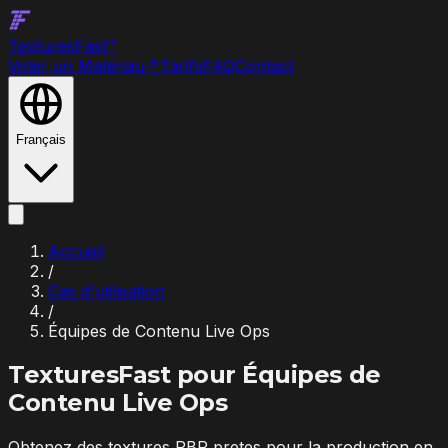
Textures
Fast
™
Voler un Matériau
↗
Tarifs
FAQ
Contact
Français
Accueil
/
Cas d'utilisation
/
Équipes de Contenu Live Ops
TexturesFast pour
Équipes de
Contenu Live Ops
Obtenez des textures PBR pretes pour la production en