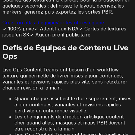
quelques secondes : definissez le layout, decrivez les
markers, generez puis exportez les sorties PBR.
Creer un atlas d'equipe
Voir les offres equipe
✓
100% prive
✓
Attentif aux NDA
✓
Cartes de textures
jusqu'en 8K
✓
Aucun profil publicitaire
Defis de Équipes de Contenu Live
Ops
Live Ops Content Teams ont besoin d'un workflow
texture qui permette de livrer mises a jour continues,
variantes et revisions rapides plus vite, sans retexturer
chaque revision a la main.
Quand chaque asset est texture separement, mises
a jour continues, variantes et revisions rapides
perd vite en coherence visuelle.
Les changements de direction artistique coutent
cher quand atlas, masques et maps PBR doivent
etre reconstruits a la main.
Live Ops Content Teams ont besoin de familles de