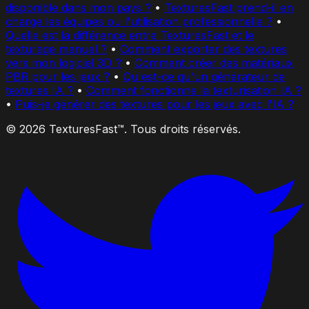
disponible dans mon pays ?
•
TexturesFast prend-il en
charge les équipes ou l'utilisation professionnelle ?
•
Quelle est la différence entre TexturesFast et le
texturage manuel ?
•
Comment exporter des textures
vers mon logiciel 3D ?
•
Comment créer des matériaux
PBR pour les jeux ?
•
Qu'est-ce qu'un générateur de
textures IA ?
•
Comment fonctionne la texturisation IA ?
•
Puis-je générer des textures pour les jeux avec l'IA ?
© 2026 TexturesFast™. Tous droits réservés.