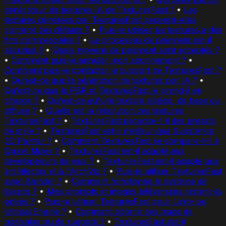
générateur de textures IA de TexturesFast ?
•
Les
textures générées par TexturesFast peuvent-elles
contenir des défauts ?
•
Puis-je utiliser les textures à des
fins commerciales ?
•
Le processus de paiement est-il
sécurisé ?
•
Quels moyens de paiement sont acceptés ?
•
Comment puis-je annuler mon abonnement ?
•
Comment puis-je contacter le support de TexturesFast ?
•
Qu'est-ce que la génération de textures par IA ?
•
Qu'est-ce que le PBR et TexturesFast le prend-il en
charge ?
•
Qu'est-ce qu'une texture albédo, de base ou
diffuse ?
•
Quelle est la résolution des textures
TexturesFast ?
•
TexturesFast propose-t-il des presets
de style ?
•
TexturesFast est-il meilleur que Substance
3D Painter ?
•
Comment TexturesFast se compare-t-il à
Quixel Mixer ?
•
TexturesFast est-il adapté aux
développeurs de jeux ?
•
TexturesFast est-il adapté aux
architectes et à l'ArchViz ?
•
Puis-je utiliser TexturesFast
avec Blender ?
•
Comment fonctionne le système de
tokens ?
•
Mes prompts et images téléversées restent-ils
privés ?
•
Puis-je utiliser TexturesFast pour Unity ou
Unreal Engine ?
•
Comment obtenir des maps de
normales ou de rugosité ?
•
TexturesFast est-il