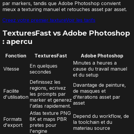
par markers, tandis que Adobe Photoshop convient
mieux a texturing manuel et retouches asset par asset.
Creez votre premier texture
Voir les tarifs
TexturesFast vs Adobe Photoshop
: apercu
Fonction
TexturesFast
Adobe Photoshop
Minutes a heures a
En quelques
Vitesse
cause du travail manuel
secondes
et du setup
Definissez les
Davantage de peinture,
regions, ecrivez
Facilite
de masques et
les prompts par
d'utilisation
d'iterations asset par
marker et generez
asset
l'atlas rapidement.
Atlas texture PNG
Depend du workflow, de
Formats
8K et maps PBR
la toolchain et du
d'export
pretes pour
materiau source
l'engine