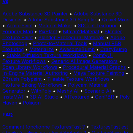
Vs
Adobe Substance 3D Painter
•
Adobe Substance 3D
Designer
•
Adobe Substance 3D Sampler
•
Quixel Mixer
•
ArmorPaint
•
Material Maker
•
3DCoat Texturing
•
Foundry Mari
•
PixPlant
•
Bitmap2Material
•
Blender
Texture Paint
•
Blender Procedural Materials
•
Adobe
Photoshop
•
Photo-to-Material Tools
•
Manual PBR
Texturing
•
Materialize
•
AwesomeBump
•
CrazyBump
•
Stable Diffusion Texture Workflows
•
ComfyUI
Texture Workflows
•
Generic AI Image Generators
•
Scan Library Workflows
•
Procedural Material Graphs
•
In-Engine Material Authoring
•
Maya Texture Painting
•
ZBrush Polypaint
•
Tileable Texture Workflows
•
Texture Baking Workflows
•
Polycam Material
Generator
•
WithPoly
•
Meshy AI
•
Scenario AI
•
InstaMAT
•
3D AI Studio
•
AITextured
•
GenPBR
•
Poly
Haven
•
Poliigon
FAQ
Comment fonctionne TexturesFast ?
•
TexturesFast est-
il facile à utiliser pour les débutants ?
•
Qui bénéficie du