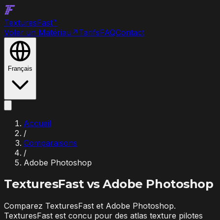
Textures
Fast
™
Voler un Matériau
↗
Tarifs
FAQ
Contact
Français
Accueil
/
Comparaisons
/
Adobe Photoshop
TexturesFast vs
Adobe Photoshop
Comparez TexturesFast et Adobe Photoshop.
TexturesFast est concu pour des atlas texture pilotes