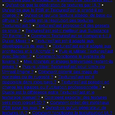
•
Qu'est-ce que la génération de textures par IA ?
•
Qu'est-ce que le PBR et TexturesFast le prend-il en
charge ?
•
Qu'est-ce qu'une texture albédo, de base ou
diffuse ?
•
Quelle est la résolution des textures
TexturesFast ?
•
TexturesFast propose-t-il des presets
de style ?
•
TexturesFast est-il meilleur que Substance
3D Painter ?
•
Comment TexturesFast se compare-t-il à
Quixel Mixer ?
•
TexturesFast est-il adapté aux
développeurs de jeux ?
•
TexturesFast est-il adapté aux
architectes et à l'ArchViz ?
•
Puis-je utiliser TexturesFast
avec Blender ?
•
Comment fonctionne le système de
tokens ?
•
Mes prompts et images téléversées restent-ils
privés ?
•
Puis-je utiliser TexturesFast pour Unity ou
Unreal Engine ?
•
Comment obtenir des maps de
normales ou de rugosité ?
•
TexturesFast est-il
disponible dans mon pays ?
•
TexturesFast prend-il en
charge les équipes ou l'utilisation professionnelle ?
•
Quelle est la différence entre TexturesFast et le
texturage manuel ?
•
Comment exporter des textures
vers mon logiciel 3D ?
•
Comment créer des matériaux
PBR pour les jeux ?
•
Qu'est-ce qu'un générateur de
textures IA ?
•
Comment fonctionne la texturisation IA ?