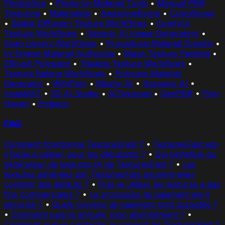
Photoshop
•
Photo-to-Material Tools
•
Manual PBR
Texturing
•
Materialize
•
AwesomeBump
•
CrazyBump
•
Stable Diffusion Texture Workflows
•
ComfyUI
Texture Workflows
•
Generic AI Image Generators
•
Scan Library Workflows
•
Procedural Material Graphs
•
In-Engine Material Authoring
•
Maya Texture Painting
•
ZBrush Polypaint
•
Tileable Texture Workflows
•
Texture Baking Workflows
•
Polycam Material
Generator
•
WithPoly
•
Meshy AI
•
Scenario AI
•
InstaMAT
•
3D AI Studio
•
AITextured
•
GenPBR
•
Poly
Haven
•
Poliigon
FAQ
Comment fonctionne TexturesFast ?
•
TexturesFast est-
il facile à utiliser pour les débutants ?
•
Qui bénéficie du
générateur de textures IA de TexturesFast ?
•
Les
textures générées par TexturesFast peuvent-elles
contenir des défauts ?
•
Puis-je utiliser les textures à des
fins commerciales ?
•
Le processus de paiement est-il
sécurisé ?
•
Quels moyens de paiement sont acceptés ?
•
Comment puis-je annuler mon abonnement ?
•
Comment puis-je contacter le support de TexturesFast ?