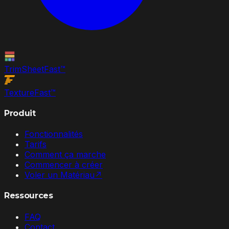
TrimSheet
Fast
™
Texture
Fast
™
Produit
Fonctionnalités
Tarifs
Comment ça marche
Commencer à créer
Voler un Matériau
↗
Ressources
FAQ
Contact