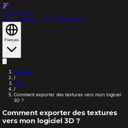
Textures
Fast
™
Voler un Matériau
↗
Tarifs
FAQ
Contact
Français
Accueil
/
FAQ
/
Comment exporter des textures vers mon logiciel
3D ?
Comment exporter des textures
vers mon logiciel 3D ?