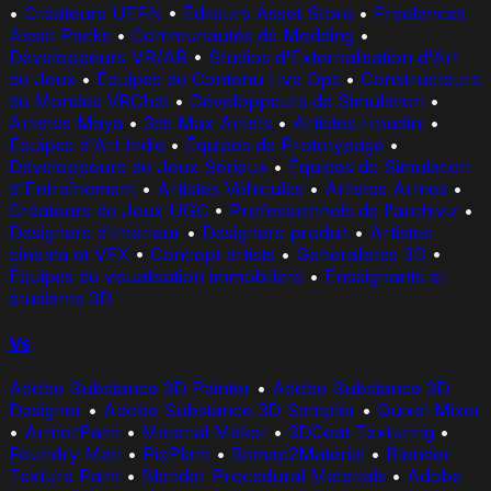
•
Créateurs UEFN
•
Éditeurs Asset Store
•
Freelances
Asset Packs
•
Communautés de Modding
•
Développeurs VR/AR
•
Studios d'Externalisation d'Art
de Jeux
•
Équipes de Contenu Live Ops
•
Constructeurs
de Mondes VRChat
•
Développeurs de Simulation
•
Artistes Maya
•
3ds Max Artists
•
Artistes Houdini
•
Équipes d'Art Indie
•
Équipes de Prototypage
•
Développeurs de Jeux Sérieux
•
Équipes de Simulation
d'Entraînement
•
Artistes Véhicules
•
Artistes Armes
•
Créateurs de Jeux UGC
•
Professionnels de l'archiviz
•
Designers d'intérieur
•
Designers produit
•
Artistes
cinema et VFX
•
Concept artists
•
Generalistes 3D
•
Équipes de visualisation immobilière
•
Enseignants et
étudiants 3D
Vs
Adobe Substance 3D Painter
•
Adobe Substance 3D
Designer
•
Adobe Substance 3D Sampler
•
Quixel Mixer
•
ArmorPaint
•
Material Maker
•
3DCoat Texturing
•
Foundry Mari
•
PixPlant
•
Bitmap2Material
•
Blender
Texture Paint
•
Blender Procedural Materials
•
Adobe