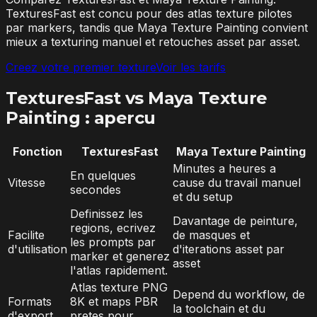
TexturesFast est concu pour des atlas texture pilotes
par markers, tandis que Maya Texture Painting convient
mieux a texturing manuel et retouches asset par asset.
Creez votre premier texture
Voir les tarifs
TexturesFast vs Maya Texture
Painting : apercu
Fonction
TexturesFast
Maya Texture Painting
Minutes a heures a
En quelques
Vitesse
cause du travail manuel
secondes
et du setup
Definissez les
Davantage de peinture,
regions, ecrivez
Facilite
de masques et
les prompts par
d'utilisation
d'iterations asset par
marker et generez
asset
l'atlas rapidement.
Atlas texture PNG
Depend du workflow, de
Formats
8K et maps PBR
la toolchain et du
d'export
pretes pour