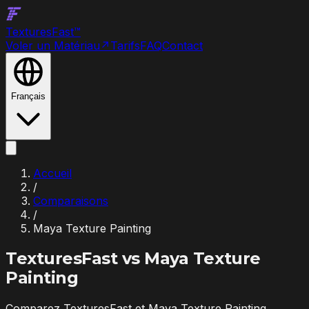
Textures
Fast
™
Voler un Matériau
↗
Tarifs
FAQ
Contact
Français
Accueil
/
Comparaisons
/
Maya Texture Painting
TexturesFast vs
Maya Texture
Painting
Comparez TexturesFast et Maya Texture Painting.