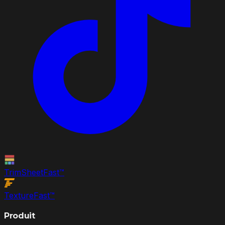
TrimSheet
Fast
™
Texture
Fast
™
Produit