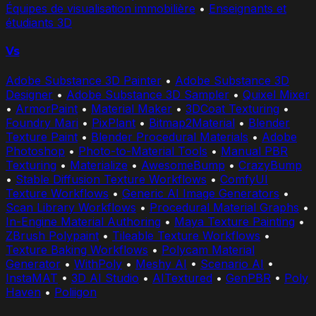
Équipes de visualisation immobilière
•
Enseignants et
étudiants 3D
Vs
Adobe Substance 3D Painter
•
Adobe Substance 3D
Designer
•
Adobe Substance 3D Sampler
•
Quixel Mixer
•
ArmorPaint
•
Material Maker
•
3DCoat Texturing
•
Foundry Mari
•
PixPlant
•
Bitmap2Material
•
Blender
Texture Paint
•
Blender Procedural Materials
•
Adobe
Photoshop
•
Photo-to-Material Tools
•
Manual PBR
Texturing
•
Materialize
•
AwesomeBump
•
CrazyBump
•
Stable Diffusion Texture Workflows
•
ComfyUI
Texture Workflows
•
Generic AI Image Generators
•
Scan Library Workflows
•
Procedural Material Graphs
•
In-Engine Material Authoring
•
Maya Texture Painting
•
ZBrush Polypaint
•
Tileable Texture Workflows
•
Texture Baking Workflows
•
Polycam Material
Generator
•
WithPoly
•
Meshy AI
•
Scenario AI
•
InstaMAT
•
3D AI Studio
•
AITextured
•
GenPBR
•
Poly
Haven
•
Poliigon