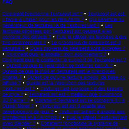
FAQ
Comment fonctionne TexturesFast ?
•
TexturesFast est-
il facile à utiliser pour les débutants ?
•
Qui bénéficie du
générateur de textures IA de TexturesFast ?
•
Les
textures générées par TexturesFast peuvent-elles
contenir des défauts ?
•
Puis-je utiliser les textures à des
fins commerciales ?
•
Le processus de paiement est-il
sécurisé ?
•
Quels moyens de paiement sont acceptés ?
•
Comment puis-je annuler mon abonnement ?
•
Comment puis-je contacter le support de TexturesFast ?
•
Qu'est-ce que la génération de textures par IA ?
•
Qu'est-ce que le PBR et TexturesFast le prend-il en
charge ?
•
Qu'est-ce qu'une texture albédo, de base ou
diffuse ?
•
Quelle est la résolution des textures
TexturesFast ?
•
TexturesFast propose-t-il des presets
de style ?
•
TexturesFast est-il meilleur que Substance
3D Painter ?
•
Comment TexturesFast se compare-t-il à
Quixel Mixer ?
•
TexturesFast est-il adapté aux
développeurs de jeux ?
•
TexturesFast est-il adapté aux
architectes et à l'ArchViz ?
•
Puis-je utiliser TexturesFast
avec Blender ?
•
Comment fonctionne le système de
tokens ?
•
Mes prompts et images téléversées restent-ils