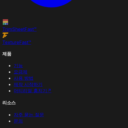
TrimSheet
Fast
™
Texture
Fast
™
제품
기능
요금제
사용 방법
제작 시작하기
머티리얼 훔치기
↗
리소스
자주 묻는 질문
문의