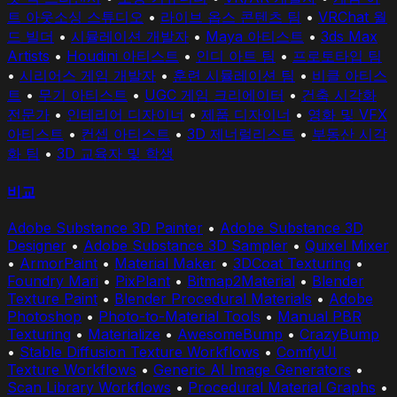
트 아웃소싱 스튜디오
•
라이브 옵스 콘텐츠 팀
•
VRChat 월
드 빌더
•
시뮬레이션 개발자
•
Maya 아티스트
•
3ds Max
Artists
•
Houdini 아티스트
•
인디 아트 팀
•
프로토타입 팀
•
시리어스 게임 개발자
•
훈련 시뮬레이션 팀
•
비클 아티스
트
•
무기 아티스트
•
UGC 게임 크리에이터
•
건축 시각화
전문가
•
인테리어 디자이너
•
제품 디자이너
•
영화 및 VFX
아티스트
•
컨셉 아티스트
•
3D 제너럴리스트
•
부동산 시각
화 팀
•
3D 교육자 및 학생
비교
Adobe Substance 3D Painter
•
Adobe Substance 3D
Designer
•
Adobe Substance 3D Sampler
•
Quixel Mixer
•
ArmorPaint
•
Material Maker
•
3DCoat Texturing
•
Foundry Mari
•
PixPlant
•
Bitmap2Material
•
Blender
Texture Paint
•
Blender Procedural Materials
•
Adobe
Photoshop
•
Photo-to-Material Tools
•
Manual PBR
Texturing
•
Materialize
•
AwesomeBump
•
CrazyBump
•
Stable Diffusion Texture Workflows
•
ComfyUI
Texture Workflows
•
Generic AI Image Generators
•
Scan Library Workflows
•
Procedural Material Graphs
•