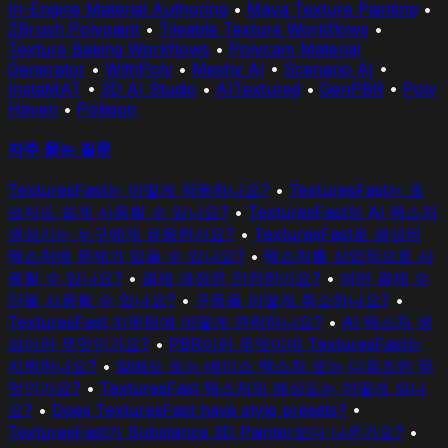
In-Engine Material Authoring
•
Maya Texture Painting
•
ZBrush Polypaint
•
Tileable Texture Workflows
•
Texture Baking Workflows
•
Polycam Material
Generator
•
WithPoly
•
Meshy AI
•
Scenario AI
•
InstaMAT
•
3D AI Studio
•
AITextured
•
GenPBR
•
Poly
Haven
•
Poliigon
자주 묻는 질문
TexturesFast는 어떻게 작동하나요?
•
TexturesFast는 초
보자도 쉽게 사용할 수 있나요?
•
TexturesFast의 AI 텍스처
생성기는 누구에게 유용한가요?
•
TexturesFast로 생성된
텍스처에 문제가 있을 수 있나요?
•
텍스처를 상업적으로 사
용할 수 있나요?
•
결제 과정은 안전한가요?
•
어떤 결제 수
단을 사용할 수 있나요?
•
구독을 어떻게 취소하나요?
•
TexturesFast 지원팀에 어떻게 연락하나요?
•
AI 텍스처 생
성이란 무엇인가요?
•
PBR이란 무엇이며 TexturesFast는
지원하나요?
•
알베도 또는 베이스 텍스처 또는 디퓨즈란 무
엇인가요?
•
TexturesFast 텍스처의 해상도는 어떻게 되나
요?
•
Does TexturesFast have style presets?
•
TexturesFast가 Substance 3D Painter보다 나은가요?
•