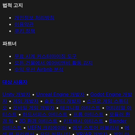
법적 고지
개인정보 처리방침
이용약관
쿠키 정책
파트너
무료 시계 커스터마이징 도구
모든 건물에서 에어비앤비 활동 감지
수익 우선 Airbnb 분석
대상 사용자
Unity 개발자
•
Unreal Engine 개발자
•
Godot Engine 개발
자
•
게임 개발자
•
솔로 인디 개발자
•
소규모 게임 스튜디
오
•
모바일 게임 개발자
•
테크니컬 아티스트
•
머티리얼 아
티스트
•
하드서피스 아티스트
•
프롭 아티스트
•
모듈러 환
경 팀
•
3D 환경 아티스트
•
키트배시 아티스트
•
Blender
아티스트
•
UEFN 크리에이터
•
에셋 스토어 퍼블리셔
•
에
셋 팩 프리랜서
•
모딩 커뮤니티
•
VR/AR 개발자
•
게임 아