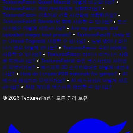
TexturesFast는 Quixel Mixer와 어떻게 비교되나요?
•
TexturesFast는 게임 개발자에게 적합한가요?
•
TexturesFast는 건축가와 건축 시각화에 적합한가요?
•
TexturesFast를 Blender와 함께 사용할 수 있나요?
•
토큰
시스템은 어떻게 작동하나요?
•
Are my prompts and
uploaded images kept private?
•
TexturesFast를 Unity 또
는 Unreal Engine에 사용할 수 있나요?
•
노멀 맵이나 러프
니스 맵은 어떻게 얻나요?
•
TexturesFast는 우리나라에서
사용할 수 있나요?
•
TexturesFast는 팀이나 비즈니스 사용
을 지원하나요?
•
TexturesFast와 수동 텍스처링의 차이점
은 무엇인가요?
•
텍스처를 3D 소프트웨어로 어떻게 내보내
나요?
•
How do I create PBR materials for games?
•
AI
텍스처 생성기란 무엇인가요?
•
AI 텍스처링은 어떻게 작동
하나요?
•
AI로 게임용 텍스처를 생성할 수 있나요?
© 2026 TexturesFast™. 모든 권리 보유.