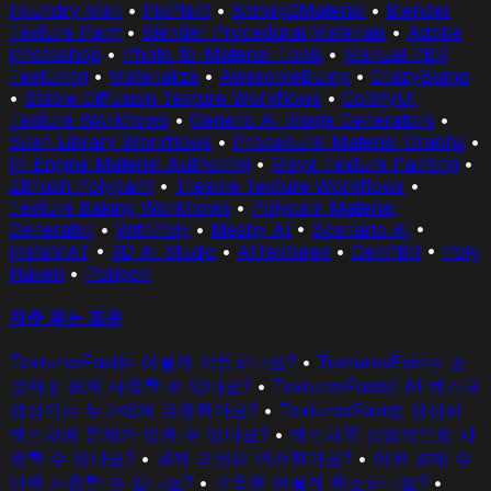
Foundry Mari
•
PixPlant
•
Bitmap2Material
•
Blender
Texture Paint
•
Blender Procedural Materials
•
Adobe
Photoshop
•
Photo-to-Material Tools
•
Manual PBR
Texturing
•
Materialize
•
AwesomeBump
•
CrazyBump
•
Stable Diffusion Texture Workflows
•
ComfyUI
Texture Workflows
•
Generic AI Image Generators
•
Scan Library Workflows
•
Procedural Material Graphs
•
In-Engine Material Authoring
•
Maya Texture Painting
•
ZBrush Polypaint
•
Tileable Texture Workflows
•
Texture Baking Workflows
•
Polycam Material
Generator
•
WithPoly
•
Meshy AI
•
Scenario AI
•
InstaMAT
•
3D AI Studio
•
AITextured
•
GenPBR
•
Poly
Haven
•
Poliigon
자주 묻는 질문
TexturesFast는 어떻게 작동하나요?
•
TexturesFast는 초
보자도 쉽게 사용할 수 있나요?
•
TexturesFast의 AI 텍스처
생성기는 누구에게 유용한가요?
•
TexturesFast로 생성된
텍스처에 문제가 있을 수 있나요?
•
텍스처를 상업적으로 사
용할 수 있나요?
•
결제 과정은 안전한가요?
•
어떤 결제 수
단을 사용할 수 있나요?
•
구독을 어떻게 취소하나요?
•