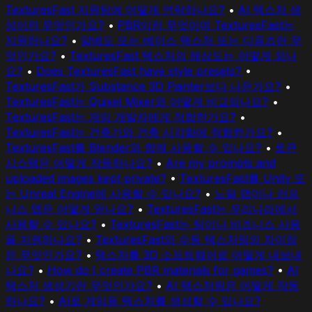
TexturesFast 지원팀에 어떻게 연락하나요?
•
AI 텍스처 생
성이란 무엇인가요?
•
PBR이란 무엇이며 TexturesFast는
지원하나요?
•
알베도 또는 베이스 텍스처 또는 디퓨즈란 무
엇인가요?
•
TexturesFast 텍스처의 해상도는 어떻게 되나
요?
•
Does TexturesFast have style presets?
•
TexturesFast가 Substance 3D Painter보다 나은가요?
•
TexturesFast는 Quixel Mixer와 어떻게 비교되나요?
•
TexturesFast는 게임 개발자에게 적합한가요?
•
TexturesFast는 건축가와 건축 시각화에 적합한가요?
•
TexturesFast를 Blender와 함께 사용할 수 있나요?
•
토큰
시스템은 어떻게 작동하나요?
•
Are my prompts and
uploaded images kept private?
•
TexturesFast를 Unity 또
는 Unreal Engine에 사용할 수 있나요?
•
노멀 맵이나 러프
니스 맵은 어떻게 얻나요?
•
TexturesFast는 우리나라에서
사용할 수 있나요?
•
TexturesFast는 팀이나 비즈니스 사용
을 지원하나요?
•
TexturesFast와 수동 텍스처링의 차이점
은 무엇인가요?
•
텍스처를 3D 소프트웨어로 어떻게 내보내
나요?
•
How do I create PBR materials for games?
•
AI
텍스처 생성기란 무엇인가요?
•
AI 텍스처링은 어떻게 작동
하나요?
•
AI로 게임용 텍스처를 생성할 수 있나요?