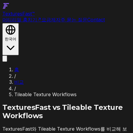
Textures
Fast
™
머티리얼 훔치기
↗
요금제
자주 묻는 질문
Contact
한국어
홈
/
비교
/
Tileable Texture Workflows
TexturesFast vs
Tileable Texture
Workflows
TexturesFast와 Tileable Texture Workflows를 비교해 보