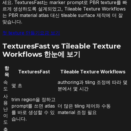
세요. TexturesFast는 marker prompt로 PBR texture를 빠
르게 생성하도록 설계되었고, Tileable Texture Workflows
는 PBR material atlas 대신 tileable surface 제작에 더 잘
맞습니다.
첫 texture 만들기
요금 보기
TexturesFast vs Tileable Texture
Workflows 한눈에 보기
항
TexturesFast
Tileable Texture Workflows
목
속
authoring과 tiling 조정에 따라 몇
몇 초
도
분에서 몇 시간
사
trim region을 정하고
용
prompt를 쓰면 atlas
더 많은 tiling 제어와 수동
난
를 바로 생성할 수 있
material 조정 필요
이
습니다.
도
출