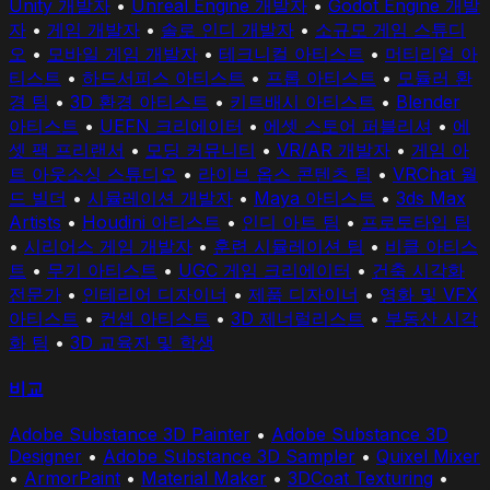
Unity 개발자
•
Unreal Engine 개발자
•
Godot Engine 개발
자
•
게임 개발자
•
솔로 인디 개발자
•
소규모 게임 스튜디
오
•
모바일 게임 개발자
•
테크니컬 아티스트
•
머티리얼 아
티스트
•
하드서피스 아티스트
•
프롭 아티스트
•
모듈러 환
경 팀
•
3D 환경 아티스트
•
키트배시 아티스트
•
Blender
아티스트
•
UEFN 크리에이터
•
에셋 스토어 퍼블리셔
•
에
셋 팩 프리랜서
•
모딩 커뮤니티
•
VR/AR 개발자
•
게임 아
트 아웃소싱 스튜디오
•
라이브 옵스 콘텐츠 팀
•
VRChat 월
드 빌더
•
시뮬레이션 개발자
•
Maya 아티스트
•
3ds Max
Artists
•
Houdini 아티스트
•
인디 아트 팀
•
프로토타입 팀
•
시리어스 게임 개발자
•
훈련 시뮬레이션 팀
•
비클 아티스
트
•
무기 아티스트
•
UGC 게임 크리에이터
•
건축 시각화
전문가
•
인테리어 디자이너
•
제품 디자이너
•
영화 및 VFX
아티스트
•
컨셉 아티스트
•
3D 제너럴리스트
•
부동산 시각
화 팀
•
3D 교육자 및 학생
비교
Adobe Substance 3D Painter
•
Adobe Substance 3D
Designer
•
Adobe Substance 3D Sampler
•
Quixel Mixer
•
ArmorPaint
•
Material Maker
•
3DCoat Texturing
•