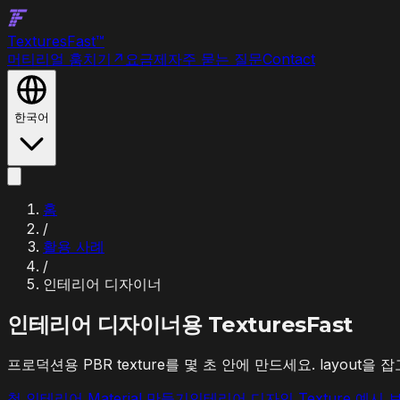
Textures
Fast
™
머티리얼 훔치기
↗
요금제
자주 묻는 질문
Contact
한국어
홈
/
활용 사례
/
인테리어 디자이너
인테리어 디자이너
용 TexturesFast
프로덕션용 PBR texture를 몇 초 안에 만드세요. layout을
첫 인테리어 Material 만들기
인테리어 디자인 Texture 예시 