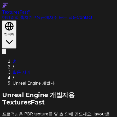
Textures
Fast
™
머티리얼 훔치기
↗
요금제
자주 묻는 질문
Contact
한국어
홈
/
활용 사례
/
Unreal Engine 개발자
Unreal Engine 개발자
용
TexturesFast
프로덕션용 PBR texture를 몇 초 안에 만드세요. layout을