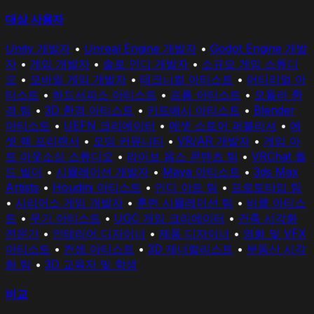
대상 사용자
Unity 개발자
•
Unreal Engine 개발자
•
Godot Engine 개발
자
•
게임 개발자
•
솔로 인디 개발자
•
소규모 게임 스튜디
오
•
모바일 게임 개발자
•
테크니컬 아티스트
•
머티리얼 아
티스트
•
하드서피스 아티스트
•
프롭 아티스트
•
모듈러 환
경 팀
•
3D 환경 아티스트
•
키트배시 아티스트
•
Blender
아티스트
•
UEFN 크리에이터
•
에셋 스토어 퍼블리셔
•
에
셋 팩 프리랜서
•
모딩 커뮤니티
•
VR/AR 개발자
•
게임 아
트 아웃소싱 스튜디오
•
라이브 옵스 콘텐츠 팀
•
VRChat 월
드 빌더
•
시뮬레이션 개발자
•
Maya 아티스트
•
3ds Max
Artists
•
Houdini 아티스트
•
인디 아트 팀
•
프로토타입 팀
•
시리어스 게임 개발자
•
훈련 시뮬레이션 팀
•
비클 아티스
트
•
무기 아티스트
•
UGC 게임 크리에이터
•
건축 시각화
전문가
•
인테리어 디자이너
•
제품 디자이너
•
영화 및 VFX
아티스트
•
컨셉 아티스트
•
3D 제너럴리스트
•
부동산 시각
화 팀
•
3D 교육자 및 학생
비교