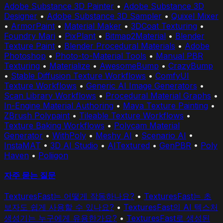
Adobe Substance 3D Painter
•
Adobe Substance 3D
Designer
•
Adobe Substance 3D Sampler
•
Quixel Mixer
•
ArmorPaint
•
Material Maker
•
3DCoat Texturing
•
Foundry Mari
•
PixPlant
•
Bitmap2Material
•
Blender
Texture Paint
•
Blender Procedural Materials
•
Adobe
Photoshop
•
Photo-to-Material Tools
•
Manual PBR
Texturing
•
Materialize
•
AwesomeBump
•
CrazyBump
•
Stable Diffusion Texture Workflows
•
ComfyUI
Texture Workflows
•
Generic AI Image Generators
•
Scan Library Workflows
•
Procedural Material Graphs
•
In-Engine Material Authoring
•
Maya Texture Painting
•
ZBrush Polypaint
•
Tileable Texture Workflows
•
Texture Baking Workflows
•
Polycam Material
Generator
•
WithPoly
•
Meshy AI
•
Scenario AI
•
InstaMAT
•
3D AI Studio
•
AITextured
•
GenPBR
•
Poly
Haven
•
Poliigon
자주 묻는 질문
TexturesFast는 어떻게 작동하나요?
•
TexturesFast는 초
보자도 쉽게 사용할 수 있나요?
•
TexturesFast의 AI 텍스처
생성기는 누구에게 유용한가요?
•
TexturesFast로 생성된