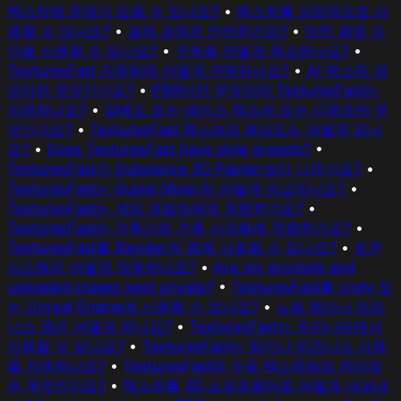
텍스처에 문제가 있을 수 있나요?
•
텍스처를 상업적으로 사
용할 수 있나요?
•
결제 과정은 안전한가요?
•
어떤 결제 수
단을 사용할 수 있나요?
•
구독을 어떻게 취소하나요?
•
TexturesFast 지원팀에 어떻게 연락하나요?
•
AI 텍스처 생
성이란 무엇인가요?
•
PBR이란 무엇이며 TexturesFast는
지원하나요?
•
알베도 또는 베이스 텍스처 또는 디퓨즈란 무
엇인가요?
•
TexturesFast 텍스처의 해상도는 어떻게 되나
요?
•
Does TexturesFast have style presets?
•
TexturesFast가 Substance 3D Painter보다 나은가요?
•
TexturesFast는 Quixel Mixer와 어떻게 비교되나요?
•
TexturesFast는 게임 개발자에게 적합한가요?
•
TexturesFast는 건축가와 건축 시각화에 적합한가요?
•
TexturesFast를 Blender와 함께 사용할 수 있나요?
•
토큰
시스템은 어떻게 작동하나요?
•
Are my prompts and
uploaded images kept private?
•
TexturesFast를 Unity 또
는 Unreal Engine에 사용할 수 있나요?
•
노멀 맵이나 러프
니스 맵은 어떻게 얻나요?
•
TexturesFast는 우리나라에서
사용할 수 있나요?
•
TexturesFast는 팀이나 비즈니스 사용
을 지원하나요?
•
TexturesFast와 수동 텍스처링의 차이점
은 무엇인가요?
•
텍스처를 3D 소프트웨어로 어떻게 내보내