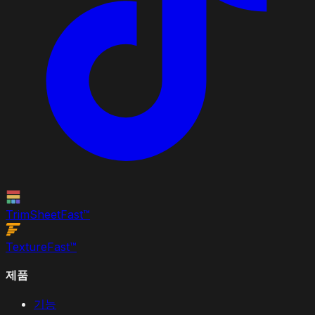
TrimSheet
Fast
™
Texture
Fast
™
제품
기능