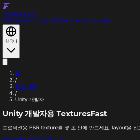
Textures
Fast
™
머티리얼 훔치기
↗
요금제
자주 묻는 질문
Contact
한국어
홈
/
활용 사례
/
Unity 개발자
Unity 개발자
용 TexturesFast
프로덕션용 PBR texture를 몇 초 안에 만드세요. layout을
첫 texture 만들기
플랜 보기