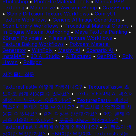
Photoshop
•
Photo-to-Material Tools
•
Manual PBR
Texturing
•
Materialize
•
AwesomeBump
•
CrazyBump
•
Stable Diffusion Texture Workflows
•
ComfyUI
Texture Workflows
•
Generic AI Image Generators
•
Scan Library Workflows
•
Procedural Material Graphs
•
In-Engine Material Authoring
•
Maya Texture Painting
•
ZBrush Polypaint
•
Tileable Texture Workflows
•
Texture Baking Workflows
•
Polycam Material
Generator
•
WithPoly
•
Meshy AI
•
Scenario AI
•
InstaMAT
•
3D AI Studio
•
AITextured
•
GenPBR
•
Poly
Haven
•
Poliigon
자주 묻는 질문
TexturesFast는 어떻게 작동하나요?
•
TexturesFast는 초
보자도 쉽게 사용할 수 있나요?
•
TexturesFast의 AI 텍스처
생성기는 누구에게 유용한가요?
•
TexturesFast로 생성된
텍스처에 문제가 있을 수 있나요?
•
텍스처를 상업적으로 사
용할 수 있나요?
•
결제 과정은 안전한가요?
•
어떤 결제 수
단을 사용할 수 있나요?
•
구독을 어떻게 취소하나요?
•
TexturesFast 지원팀에 어떻게 연락하나요?
•
AI 텍스처 생
성이란 무엇인가요?
•
PBR이란 무엇이며 TexturesFast는