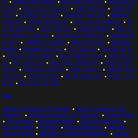
오
•
모바일 게임 개발자
•
테크니컬 아티스트
•
머티리얼 아
티스트
•
하드서피스 아티스트
•
프롭 아티스트
•
모듈러 환
경 팀
•
3D 환경 아티스트
•
키트배시 아티스트
•
Blender
아티스트
•
UEFN 크리에이터
•
에셋 스토어 퍼블리셔
•
에
셋 팩 프리랜서
•
모딩 커뮤니티
•
VR/AR 개발자
•
게임 아
트 아웃소싱 스튜디오
•
라이브 옵스 콘텐츠 팀
•
VRChat 월
드 빌더
•
시뮬레이션 개발자
•
Maya 아티스트
•
3ds Max
Artists
•
Houdini 아티스트
•
인디 아트 팀
•
프로토타입 팀
•
시리어스 게임 개발자
•
훈련 시뮬레이션 팀
•
비클 아티스
트
•
무기 아티스트
•
UGC 게임 크리에이터
•
건축 시각화
전문가
•
인테리어 디자이너
•
제품 디자이너
•
영화 및 VFX
아티스트
•
컨셉 아티스트
•
3D 제너럴리스트
•
부동산 시각
화 팀
•
3D 교육자 및 학생
비교
Adobe Substance 3D Painter
•
Adobe Substance 3D
Designer
•
Adobe Substance 3D Sampler
•
Quixel Mixer
•
ArmorPaint
•
Material Maker
•
3DCoat Texturing
•
Foundry Mari
•
PixPlant
•
Bitmap2Material
•
Blender
Texture Paint
•
Blender Procedural Materials
•
Adobe