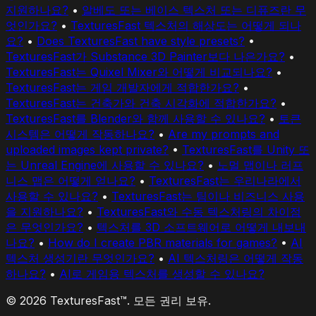
지원하나요?
•
알베도 또는 베이스 텍스처 또는 디퓨즈란 무
엇인가요?
•
TexturesFast 텍스처의 해상도는 어떻게 되나
요?
•
Does TexturesFast have style presets?
•
TexturesFast가 Substance 3D Painter보다 나은가요?
•
TexturesFast는 Quixel Mixer와 어떻게 비교되나요?
•
TexturesFast는 게임 개발자에게 적합한가요?
•
TexturesFast는 건축가와 건축 시각화에 적합한가요?
•
TexturesFast를 Blender와 함께 사용할 수 있나요?
•
토큰
시스템은 어떻게 작동하나요?
•
Are my prompts and
uploaded images kept private?
•
TexturesFast를 Unity 또
는 Unreal Engine에 사용할 수 있나요?
•
노멀 맵이나 러프
니스 맵은 어떻게 얻나요?
•
TexturesFast는 우리나라에서
사용할 수 있나요?
•
TexturesFast는 팀이나 비즈니스 사용
을 지원하나요?
•
TexturesFast와 수동 텍스처링의 차이점
은 무엇인가요?
•
텍스처를 3D 소프트웨어로 어떻게 내보내
나요?
•
How do I create PBR materials for games?
•
AI
텍스처 생성기란 무엇인가요?
•
AI 텍스처링은 어떻게 작동
하나요?
•
AI로 게임용 텍스처를 생성할 수 있나요?
© 2026 TexturesFast™. 모든 권리 보유.