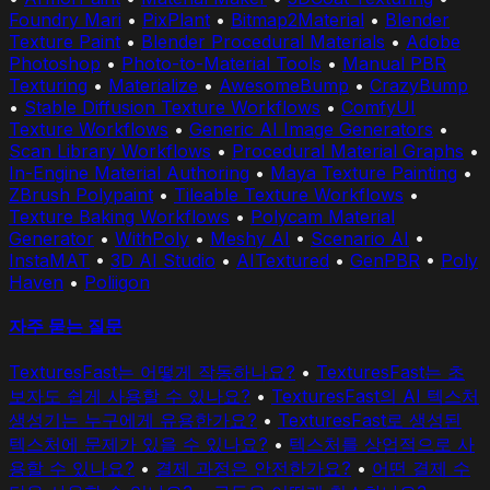
Foundry Mari
•
PixPlant
•
Bitmap2Material
•
Blender
Texture Paint
•
Blender Procedural Materials
•
Adobe
Photoshop
•
Photo-to-Material Tools
•
Manual PBR
Texturing
•
Materialize
•
AwesomeBump
•
CrazyBump
•
Stable Diffusion Texture Workflows
•
ComfyUI
Texture Workflows
•
Generic AI Image Generators
•
Scan Library Workflows
•
Procedural Material Graphs
•
In-Engine Material Authoring
•
Maya Texture Painting
•
ZBrush Polypaint
•
Tileable Texture Workflows
•
Texture Baking Workflows
•
Polycam Material
Generator
•
WithPoly
•
Meshy AI
•
Scenario AI
•
InstaMAT
•
3D AI Studio
•
AITextured
•
GenPBR
•
Poly
Haven
•
Poliigon
자주 묻는 질문
TexturesFast는 어떻게 작동하나요?
•
TexturesFast는 초
보자도 쉽게 사용할 수 있나요?
•
TexturesFast의 AI 텍스처
생성기는 누구에게 유용한가요?
•
TexturesFast로 생성된
텍스처에 문제가 있을 수 있나요?
•
텍스처를 상업적으로 사
용할 수 있나요?
•
결제 과정은 안전한가요?
•
어떤 결제 수