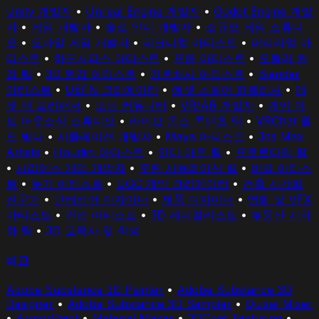
Unity 개발자
•
Unreal Engine 개발자
•
Godot Engine 개발
자
•
게임 개발자
•
솔로 인디 개발자
•
소규모 게임 스튜디
오
•
모바일 게임 개발자
•
테크니컬 아티스트
•
머티리얼 아
티스트
•
하드서피스 아티스트
•
프롭 아티스트
•
모듈러 환
경 팀
•
3D 환경 아티스트
•
키트배시 아티스트
•
Blender
아티스트
•
UEFN 크리에이터
•
에셋 스토어 퍼블리셔
•
에
셋 팩 프리랜서
•
모딩 커뮤니티
•
VR/AR 개발자
•
게임 아
트 아웃소싱 스튜디오
•
라이브 옵스 콘텐츠 팀
•
VRChat 월
드 빌더
•
시뮬레이션 개발자
•
Maya 아티스트
•
3ds Max
Artists
•
Houdini 아티스트
•
인디 아트 팀
•
프로토타입 팀
•
시리어스 게임 개발자
•
훈련 시뮬레이션 팀
•
비클 아티스
트
•
무기 아티스트
•
UGC 게임 크리에이터
•
건축 시각화
전문가
•
인테리어 디자이너
•
제품 디자이너
•
영화 및 VFX
아티스트
•
컨셉 아티스트
•
3D 제너럴리스트
•
부동산 시각
화 팀
•
3D 교육자 및 학생
비교
Adobe Substance 3D Painter
•
Adobe Substance 3D
Designer
•
Adobe Substance 3D Sampler
•
Quixel Mixer
•
ArmorPaint
•
Material Maker
•
3DCoat Texturing
•