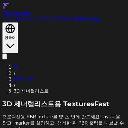
Textures
Fast
™
머티리얼 훔치기
↗
요금제
자주 묻는 질문
Contact
한국어
홈
/
활용 사례
/
3D 제너럴리스트
3D 제너럴리스트
용 TexturesFast
프로덕션용 PBR texture를 몇 초 안에 만드세요. layout을
잡고, marker를 설명하고, 생성한 뒤 PBR 출력을 내보낼 수