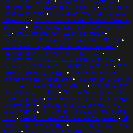
단을 사용할 수 있나요?
•
구독을 어떻게 취소하나요?
•
TexturesFast 지원팀에 어떻게 연락하나요?
•
AI 텍스처 생
성이란 무엇인가요?
•
PBR이란 무엇이며 TexturesFast는
지원하나요?
•
알베도 또는 베이스 텍스처 또는 디퓨즈란 무
엇인가요?
•
TexturesFast 텍스처의 해상도는 어떻게 되나
요?
•
Does TexturesFast have style presets?
•
TexturesFast가 Substance 3D Painter보다 나은가요?
•
TexturesFast는 Quixel Mixer와 어떻게 비교되나요?
•
TexturesFast는 게임 개발자에게 적합한가요?
•
TexturesFast는 건축가와 건축 시각화에 적합한가요?
•
TexturesFast를 Blender와 함께 사용할 수 있나요?
•
토큰
시스템은 어떻게 작동하나요?
•
Are my prompts and
uploaded images kept private?
•
TexturesFast를 Unity 또
는 Unreal Engine에 사용할 수 있나요?
•
노멀 맵이나 러프
니스 맵은 어떻게 얻나요?
•
TexturesFast는 우리나라에서
사용할 수 있나요?
•
TexturesFast는 팀이나 비즈니스 사용
을 지원하나요?
•
TexturesFast와 수동 텍스처링의 차이점
은 무엇인가요?
•
텍스처를 3D 소프트웨어로 어떻게 내보내
나요?
•
How do I create PBR materials for games?
•
AI
텍스처 생성기란 무엇인가요?
•
AI 텍스처링은 어떻게 작동
하나요?
•
AI로 게임용 텍스처를 생성할 수 있나요?