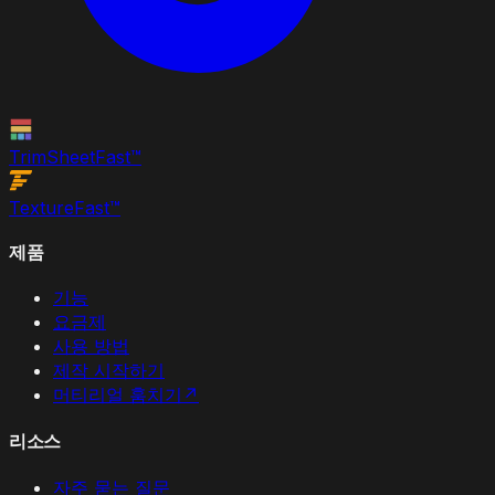
TrimSheet
Fast
™
Texture
Fast
™
제품
기능
요금제
사용 방법
제작 시작하기
머티리얼 훔치기
↗
리소스
자주 묻는 질문