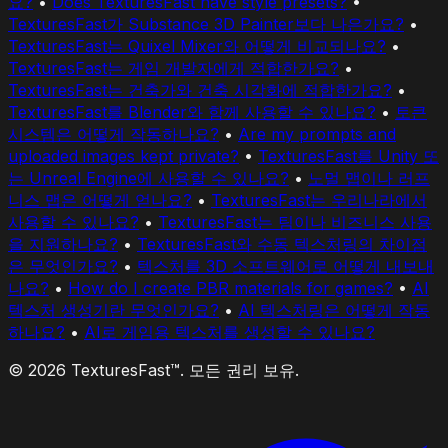
요?
•
Does TexturesFast have style presets?
•
TexturesFast가 Substance 3D Painter보다 나은가요?
•
TexturesFast는 Quixel Mixer와 어떻게 비교되나요?
•
TexturesFast는 게임 개발자에게 적합한가요?
•
TexturesFast는 건축가와 건축 시각화에 적합한가요?
•
TexturesFast를 Blender와 함께 사용할 수 있나요?
•
토큰
시스템은 어떻게 작동하나요?
•
Are my prompts and
uploaded images kept private?
•
TexturesFast를 Unity 또
는 Unreal Engine에 사용할 수 있나요?
•
노멀 맵이나 러프
니스 맵은 어떻게 얻나요?
•
TexturesFast는 우리나라에서
사용할 수 있나요?
•
TexturesFast는 팀이나 비즈니스 사용
을 지원하나요?
•
TexturesFast와 수동 텍스처링의 차이점
은 무엇인가요?
•
텍스처를 3D 소프트웨어로 어떻게 내보내
나요?
•
How do I create PBR materials for games?
•
AI
텍스처 생성기란 무엇인가요?
•
AI 텍스처링은 어떻게 작동
하나요?
•
AI로 게임용 텍스처를 생성할 수 있나요?
© 2026 TexturesFast™. 모든 권리 보유.