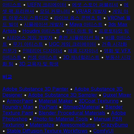
아티스트
•
UEFN 크리에이터
•
에셋 스토어 퍼블리셔
•
에
셋 팩 프리랜서
•
모딩 커뮤니티
•
VR/AR 개발자
•
게임 아
트 아웃소싱 스튜디오
•
라이브 옵스 콘텐츠 팀
•
VRChat 월
드 빌더
•
시뮬레이션 개발자
•
Maya 아티스트
•
3ds Max
Artists
•
Houdini 아티스트
•
인디 아트 팀
•
프로토타입 팀
•
시리어스 게임 개발자
•
훈련 시뮬레이션 팀
•
비클 아티스
트
•
무기 아티스트
•
UGC 게임 크리에이터
•
건축 시각화
전문가
•
인테리어 디자이너
•
제품 디자이너
•
영화 및 VFX
아티스트
•
컨셉 아티스트
•
3D 제너럴리스트
•
부동산 시각
화 팀
•
3D 교육자 및 학생
비교
Adobe Substance 3D Painter
•
Adobe Substance 3D
Designer
•
Adobe Substance 3D Sampler
•
Quixel Mixer
•
ArmorPaint
•
Material Maker
•
3DCoat Texturing
•
Foundry Mari
•
PixPlant
•
Bitmap2Material
•
Blender
Texture Paint
•
Blender Procedural Materials
•
Adobe
Photoshop
•
Photo-to-Material Tools
•
Manual PBR
Texturing
•
Materialize
•
AwesomeBump
•
CrazyBump
•
Stable Diffusion Texture Workflows
•
ComfyUI