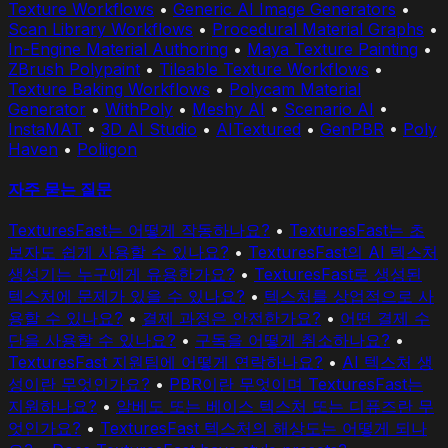
Texture Workflows
•
Generic AI Image Generators
•
Scan Library Workflows
•
Procedural Material Graphs
•
In-Engine Material Authoring
•
Maya Texture Painting
•
ZBrush Polypaint
•
Tileable Texture Workflows
•
Texture Baking Workflows
•
Polycam Material
Generator
•
WithPoly
•
Meshy AI
•
Scenario AI
•
InstaMAT
•
3D AI Studio
•
AITextured
•
GenPBR
•
Poly
Haven
•
Poliigon
자주 묻는 질문
TexturesFast는 어떻게 작동하나요?
•
TexturesFast는 초
보자도 쉽게 사용할 수 있나요?
•
TexturesFast의 AI 텍스처
생성기는 누구에게 유용한가요?
•
TexturesFast로 생성된
텍스처에 문제가 있을 수 있나요?
•
텍스처를 상업적으로 사
용할 수 있나요?
•
결제 과정은 안전한가요?
•
어떤 결제 수
단을 사용할 수 있나요?
•
구독을 어떻게 취소하나요?
•
TexturesFast 지원팀에 어떻게 연락하나요?
•
AI 텍스처 생
성이란 무엇인가요?
•
PBR이란 무엇이며 TexturesFast는
지원하나요?
•
알베도 또는 베이스 텍스처 또는 디퓨즈란 무
엇인가요?
•
TexturesFast 텍스처의 해상도는 어떻게 되나