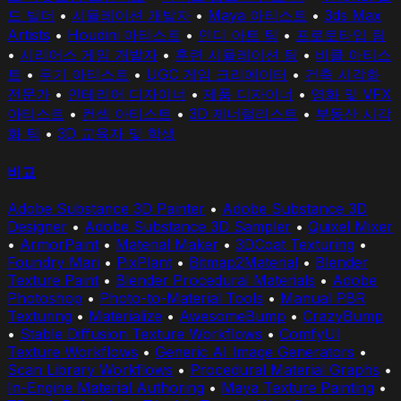
드 빌더
•
시뮬레이션 개발자
•
Maya 아티스트
•
3ds Max
Artists
•
Houdini 아티스트
•
인디 아트 팀
•
프로토타입 팀
•
시리어스 게임 개발자
•
훈련 시뮬레이션 팀
•
비클 아티스
트
•
무기 아티스트
•
UGC 게임 크리에이터
•
건축 시각화
전문가
•
인테리어 디자이너
•
제품 디자이너
•
영화 및 VFX
아티스트
•
컨셉 아티스트
•
3D 제너럴리스트
•
부동산 시각
화 팀
•
3D 교육자 및 학생
비교
Adobe Substance 3D Painter
•
Adobe Substance 3D
Designer
•
Adobe Substance 3D Sampler
•
Quixel Mixer
•
ArmorPaint
•
Material Maker
•
3DCoat Texturing
•
Foundry Mari
•
PixPlant
•
Bitmap2Material
•
Blender
Texture Paint
•
Blender Procedural Materials
•
Adobe
Photoshop
•
Photo-to-Material Tools
•
Manual PBR
Texturing
•
Materialize
•
AwesomeBump
•
CrazyBump
•
Stable Diffusion Texture Workflows
•
ComfyUI
Texture Workflows
•
Generic AI Image Generators
•
Scan Library Workflows
•
Procedural Material Graphs
•
In-Engine Material Authoring
•
Maya Texture Painting
•