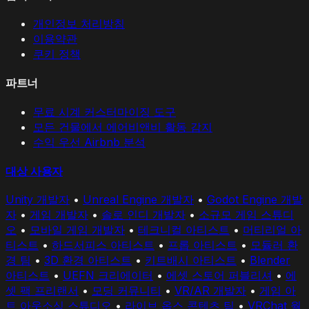
개인정보 처리방침
이용약관
쿠키 정책
파트너
무료 시계 커스터마이징 도구
모든 건물에서 에어비앤비 활동 감지
수익 우선 Airbnb 분석
대상 사용자
Unity 개발자
•
Unreal Engine 개발자
•
Godot Engine 개발
자
•
게임 개발자
•
솔로 인디 개발자
•
소규모 게임 스튜디
오
•
모바일 게임 개발자
•
테크니컬 아티스트
•
머티리얼 아
티스트
•
하드서피스 아티스트
•
프롭 아티스트
•
모듈러 환
경 팀
•
3D 환경 아티스트
•
키트배시 아티스트
•
Blender
아티스트
•
UEFN 크리에이터
•
에셋 스토어 퍼블리셔
•
에
셋 팩 프리랜서
•
모딩 커뮤니티
•
VR/AR 개발자
•
게임 아
트 아웃소싱 스튜디오
•
라이브 옵스 콘텐츠 팀
•
VRChat 월