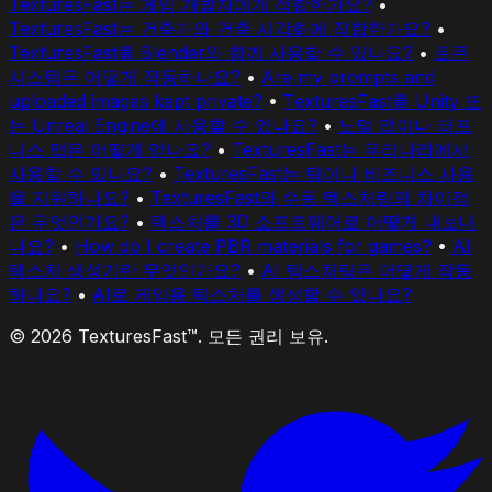
TexturesFast는 게임 개발자에게 적합한가요?
•
TexturesFast는 건축가와 건축 시각화에 적합한가요?
•
TexturesFast를 Blender와 함께 사용할 수 있나요?
•
토큰
시스템은 어떻게 작동하나요?
•
Are my prompts and
uploaded images kept private?
•
TexturesFast를 Unity 또
는 Unreal Engine에 사용할 수 있나요?
•
노멀 맵이나 러프
니스 맵은 어떻게 얻나요?
•
TexturesFast는 우리나라에서
사용할 수 있나요?
•
TexturesFast는 팀이나 비즈니스 사용
을 지원하나요?
•
TexturesFast와 수동 텍스처링의 차이점
은 무엇인가요?
•
텍스처를 3D 소프트웨어로 어떻게 내보내
나요?
•
How do I create PBR materials for games?
•
AI
텍스처 생성기란 무엇인가요?
•
AI 텍스처링은 어떻게 작동
하나요?
•
AI로 게임용 텍스처를 생성할 수 있나요?
© 2026 TexturesFast™. 모든 권리 보유.