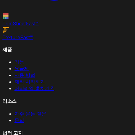
TrimSheet
Fast
™
Texture
Fast
™
제품
기능
요금제
사용 방법
제작 시작하기
머티리얼 훔치기
↗
리소스
자주 묻는 질문
문의
법적 고지