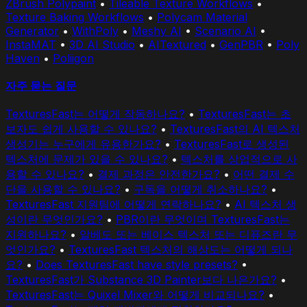
ZBrush Polypaint
•
Tileable Texture Workflows
•
Texture Baking Workflows
•
Polycam Material
Generator
•
WithPoly
•
Meshy AI
•
Scenario AI
•
InstaMAT
•
3D AI Studio
•
AITextured
•
GenPBR
•
Poly
Haven
•
Poliigon
자주 묻는 질문
TexturesFast는 어떻게 작동하나요?
•
TexturesFast는 초
보자도 쉽게 사용할 수 있나요?
•
TexturesFast의 AI 텍스처
생성기는 누구에게 유용한가요?
•
TexturesFast로 생성된
텍스처에 문제가 있을 수 있나요?
•
텍스처를 상업적으로 사
용할 수 있나요?
•
결제 과정은 안전한가요?
•
어떤 결제 수
단을 사용할 수 있나요?
•
구독을 어떻게 취소하나요?
•
TexturesFast 지원팀에 어떻게 연락하나요?
•
AI 텍스처 생
성이란 무엇인가요?
•
PBR이란 무엇이며 TexturesFast는
지원하나요?
•
알베도 또는 베이스 텍스처 또는 디퓨즈란 무
엇인가요?
•
TexturesFast 텍스처의 해상도는 어떻게 되나
요?
•
Does TexturesFast have style presets?
•
TexturesFast가 Substance 3D Painter보다 나은가요?
•
TexturesFast는 Quixel Mixer와 어떻게 비교되나요?
•