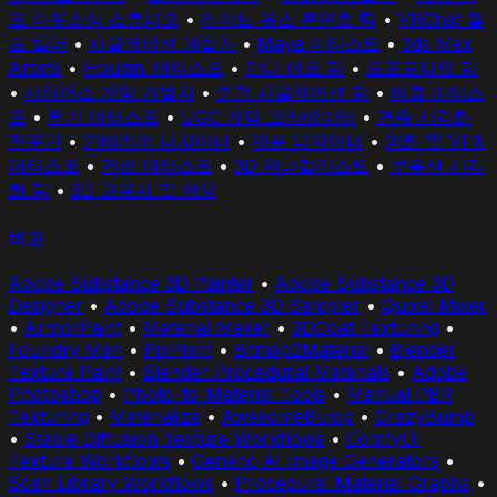
트 아웃소싱 스튜디오
•
라이브 옵스 콘텐츠 팀
•
VRChat 월
드 빌더
•
시뮬레이션 개발자
•
Maya 아티스트
•
3ds Max
Artists
•
Houdini 아티스트
•
인디 아트 팀
•
프로토타입 팀
•
시리어스 게임 개발자
•
훈련 시뮬레이션 팀
•
비클 아티스
트
•
무기 아티스트
•
UGC 게임 크리에이터
•
건축 시각화
전문가
•
인테리어 디자이너
•
제품 디자이너
•
영화 및 VFX
아티스트
•
컨셉 아티스트
•
3D 제너럴리스트
•
부동산 시각
화 팀
•
3D 교육자 및 학생
비교
Adobe Substance 3D Painter
•
Adobe Substance 3D
Designer
•
Adobe Substance 3D Sampler
•
Quixel Mixer
•
ArmorPaint
•
Material Maker
•
3DCoat Texturing
•
Foundry Mari
•
PixPlant
•
Bitmap2Material
•
Blender
Texture Paint
•
Blender Procedural Materials
•
Adobe
Photoshop
•
Photo-to-Material Tools
•
Manual PBR
Texturing
•
Materialize
•
AwesomeBump
•
CrazyBump
•
Stable Diffusion Texture Workflows
•
ComfyUI
Texture Workflows
•
Generic AI Image Generators
•
Scan Library Workflows
•
Procedural Material Graphs
•