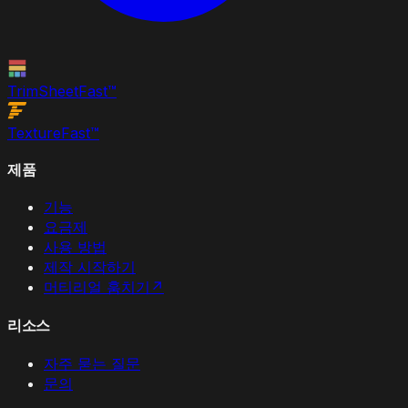
TrimSheet
Fast
™
Texture
Fast
™
제품
기능
요금제
사용 방법
제작 시작하기
머티리얼 훔치기
↗
리소스
자주 묻는 질문
문의