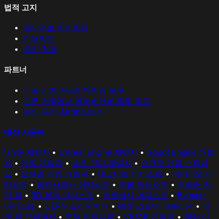
법적 고지
개인정보 처리방침
이용약관
쿠키 정책
파트너
무료 시계 커스터마이징 도구
모든 건물에서 에어비앤비 활동 감지
수익 우선 Airbnb 분석
대상 사용자
Unity 개발자
•
Unreal Engine 개발자
•
Godot Engine 개발
자
•
게임 개발자
•
솔로 인디 개발자
•
소규모 게임 스튜디
오
•
모바일 게임 개발자
•
테크니컬 아티스트
•
머티리얼 아
티스트
•
하드서피스 아티스트
•
프롭 아티스트
•
모듈러 환
경 팀
•
3D 환경 아티스트
•
키트배시 아티스트
•
Blender
아티스트
•
UEFN 크리에이터
•
에셋 스토어 퍼블리셔
•
에
셋 팩 프리랜서
•
모딩 커뮤니티
•
VR/AR 개발자
•
게임 아