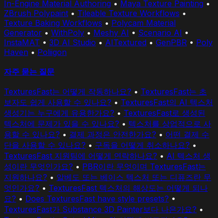
In-Engine Material Authoring
•
Maya Texture Painting
•
ZBrush Polypaint
•
Tileable Texture Workflows
•
Texture Baking Workflows
•
Polycam Material
Generator
•
WithPoly
•
Meshy AI
•
Scenario AI
•
InstaMAT
•
3D AI Studio
•
AITextured
•
GenPBR
•
Poly
Haven
•
Poliigon
자주 묻는 질문
TexturesFast는 어떻게 작동하나요?
•
TexturesFast는 초
보자도 쉽게 사용할 수 있나요?
•
TexturesFast의 AI 텍스처
생성기는 누구에게 유용한가요?
•
TexturesFast로 생성된
텍스처에 문제가 있을 수 있나요?
•
텍스처를 상업적으로 사
용할 수 있나요?
•
결제 과정은 안전한가요?
•
어떤 결제 수
단을 사용할 수 있나요?
•
구독을 어떻게 취소하나요?
•
TexturesFast 지원팀에 어떻게 연락하나요?
•
AI 텍스처 생
성이란 무엇인가요?
•
PBR이란 무엇이며 TexturesFast는
지원하나요?
•
알베도 또는 베이스 텍스처 또는 디퓨즈란 무
엇인가요?
•
TexturesFast 텍스처의 해상도는 어떻게 되나
요?
•
Does TexturesFast have style presets?
•
TexturesFast가 Substance 3D Painter보다 나은가요?
•