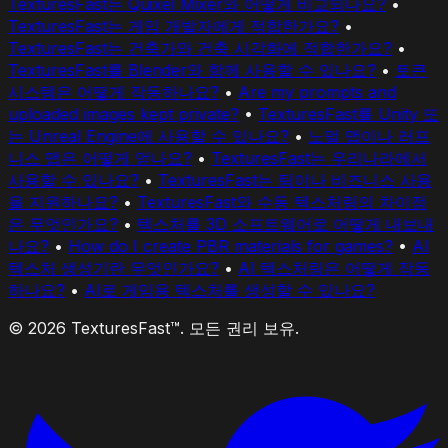
TexturesFast는 Quixel Mixer와 어떻게 비교되나요?
•
TexturesFast는 게임 개발자에게 적합한가요?
•
TexturesFast는 건축가와 건축 시각화에 적합한가요?
•
TexturesFast를 Blender와 함께 사용할 수 있나요?
•
토큰
시스템은 어떻게 작동하나요?
•
Are my prompts and
uploaded images kept private?
•
TexturesFast를 Unity 또
는 Unreal Engine에 사용할 수 있나요?
•
노멀 맵이나 러프
니스 맵은 어떻게 얻나요?
•
TexturesFast는 우리나라에서
사용할 수 있나요?
•
TexturesFast는 팀이나 비즈니스 사용
을 지원하나요?
•
TexturesFast와 수동 텍스처링의 차이점
은 무엇인가요?
•
텍스처를 3D 소프트웨어로 어떻게 내보내
나요?
•
How do I create PBR materials for games?
•
AI
텍스처 생성기란 무엇인가요?
•
AI 텍스처링은 어떻게 작동
하나요?
•
AI로 게임용 텍스처를 생성할 수 있나요?
© 2026 TexturesFast™. 모든 권리 보유.