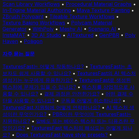
Scan Library Workflows
•
Procedural Material Graphs
•
In-Engine Material Authoring
•
Maya Texture Painting
•
ZBrush Polypaint
•
Tileable Texture Workflows
•
Texture Baking Workflows
•
Polycam Material
Generator
•
WithPoly
•
Meshy AI
•
Scenario AI
•
InstaMAT
•
3D AI Studio
•
AITextured
•
GenPBR
•
Poly
Haven
•
Poliigon
자주 묻는 질문
TexturesFast는 어떻게 작동하나요?
•
TexturesFast는 초
보자도 쉽게 사용할 수 있나요?
•
TexturesFast의 AI 텍스처
생성기는 누구에게 유용한가요?
•
TexturesFast로 생성된
텍스처에 문제가 있을 수 있나요?
•
텍스처를 상업적으로 사
용할 수 있나요?
•
결제 과정은 안전한가요?
•
어떤 결제 수
단을 사용할 수 있나요?
•
구독을 어떻게 취소하나요?
•
TexturesFast 지원팀에 어떻게 연락하나요?
•
AI 텍스처 생
성이란 무엇인가요?
•
PBR이란 무엇이며 TexturesFast는
지원하나요?
•
알베도 또는 베이스 텍스처 또는 디퓨즈란 무
엇인가요?
•
TexturesFast 텍스처의 해상도는 어떻게 되나
요?
•
Does TexturesFast have style presets?
•