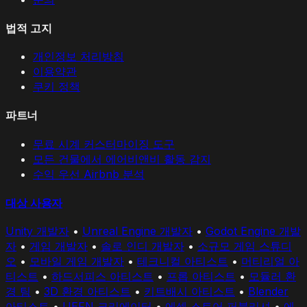
법적 고지
개인정보 처리방침
이용약관
쿠키 정책
파트너
무료 시계 커스터마이징 도구
모든 건물에서 에어비앤비 활동 감지
수익 우선 Airbnb 분석
대상 사용자
Unity 개발자
•
Unreal Engine 개발자
•
Godot Engine 개발
자
•
게임 개발자
•
솔로 인디 개발자
•
소규모 게임 스튜디
오
•
모바일 게임 개발자
•
테크니컬 아티스트
•
머티리얼 아
티스트
•
하드서피스 아티스트
•
프롭 아티스트
•
모듈러 환
경 팀
•
3D 환경 아티스트
•
키트배시 아티스트
•
Blender
아티스트
•
UEFN 크리에이터
•
에셋 스토어 퍼블리셔
•
에