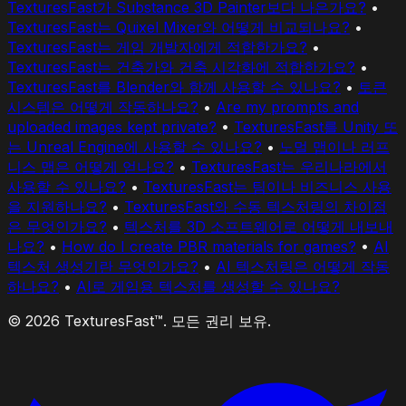
TexturesFast가 Substance 3D Painter보다 나은가요?
•
TexturesFast는 Quixel Mixer와 어떻게 비교되나요?
•
TexturesFast는 게임 개발자에게 적합한가요?
•
TexturesFast는 건축가와 건축 시각화에 적합한가요?
•
TexturesFast를 Blender와 함께 사용할 수 있나요?
•
토큰
시스템은 어떻게 작동하나요?
•
Are my prompts and
uploaded images kept private?
•
TexturesFast를 Unity 또
는 Unreal Engine에 사용할 수 있나요?
•
노멀 맵이나 러프
니스 맵은 어떻게 얻나요?
•
TexturesFast는 우리나라에서
사용할 수 있나요?
•
TexturesFast는 팀이나 비즈니스 사용
을 지원하나요?
•
TexturesFast와 수동 텍스처링의 차이점
은 무엇인가요?
•
텍스처를 3D 소프트웨어로 어떻게 내보내
나요?
•
How do I create PBR materials for games?
•
AI
텍스처 생성기란 무엇인가요?
•
AI 텍스처링은 어떻게 작동
하나요?
•
AI로 게임용 텍스처를 생성할 수 있나요?
© 2026 TexturesFast™. 모든 권리 보유.