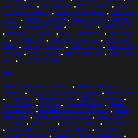
셋 팩 프리랜서
•
모딩 커뮤니티
•
VR/AR 개발자
•
게임 아
트 아웃소싱 스튜디오
•
라이브 옵스 콘텐츠 팀
•
VRChat 월
드 빌더
•
시뮬레이션 개발자
•
Maya 아티스트
•
3ds Max
Artists
•
Houdini 아티스트
•
인디 아트 팀
•
프로토타입 팀
•
시리어스 게임 개발자
•
훈련 시뮬레이션 팀
•
비클 아티스
트
•
무기 아티스트
•
UGC 게임 크리에이터
•
건축 시각화
전문가
•
인테리어 디자이너
•
제품 디자이너
•
영화 및 VFX
아티스트
•
컨셉 아티스트
•
3D 제너럴리스트
•
부동산 시각
화 팀
•
3D 교육자 및 학생
비교
Adobe Substance 3D Painter
•
Adobe Substance 3D
Designer
•
Adobe Substance 3D Sampler
•
Quixel Mixer
•
ArmorPaint
•
Material Maker
•
3DCoat Texturing
•
Foundry Mari
•
PixPlant
•
Bitmap2Material
•
Blender
Texture Paint
•
Blender Procedural Materials
•
Adobe
Photoshop
•
Photo-to-Material Tools
•
Manual PBR
Texturing
•
Materialize
•
AwesomeBump
•
CrazyBump
•
Stable Diffusion Texture Workflows
•
ComfyUI
Texture Workflows
•
Generic AI Image Generators
•