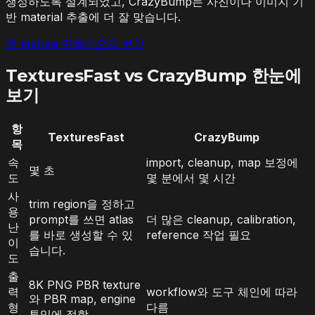
생성하도록 설계되었고, CrazyBump는 사진이나 이미지 기
반 material 추출에 더 잘 맞습니다.
첫 texture 만들기
요금 보기
TexturesFast vs CrazyBump 한눈에
보기
항
TexturesFast
CrazyBump
목
속
import, cleanup, map 보정에
몇 초
도
몇 분에서 몇 시간
사
trim region을 정하고
용
prompt를 쓰면 atlas
더 많은 cleanup, calibration,
난
를 바로 생성할 수 있
reference 작업 필요
이
습니다.
도
출
8K PNG PBR texture
력
workflow와 도구 체인에 따라
와 PBR map, engine
형
다름
투입에 적합