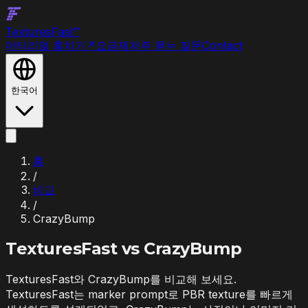
Textures
Fast
™
머티리얼 훔치기
↗
요금제
자주 묻는 질문
Contact
한국어
홈
/
비교
/
CrazyBump
TexturesFast vs
CrazyBump
TexturesFast와 CrazyBump를 비교해 보세요.
TexturesFast는 marker prompt로 PBR texture를 빠르게