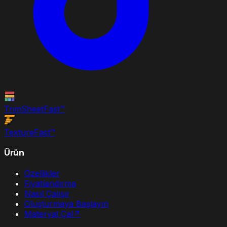
TrimSheet
Fast
™
Texture
Fast
™
Ürün
Özellikler
Fiyatlandırma
Nasıl Çalışır
Oluşturmaya Başlayın
Materyal Çal
↗