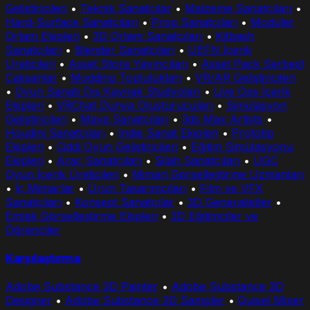
Geliştiricileri
•
Teknik Sanatçılar
•
Malzeme Sanatçıları
•
Hard-Surface Sanatçıları
•
Prop Sanatçıları
•
Modüler
Ortam Ekipleri
•
3D Ortam Sanatçıları
•
Kitbash
Sanatçıları
•
Blender Sanatçıları
•
UEFN İçerik
Üreticileri
•
Asset Store Yayıncıları
•
Asset Pack Serbest
Çalışanlar
•
Modding Toplulukları
•
VR/AR Geliştiricileri
•
Oyun Sanatı Dış Kaynak Stüdyoları
•
Live Ops İçerik
Ekipleri
•
VRChat Dünya Oluşturucuları
•
Simülasyon
Geliştiricileri
•
Maya Sanatçıları
•
3ds Max Artists
•
Houdini Sanatçıları
•
Indie Sanat Ekipleri
•
Prototip
Ekipleri
•
Ciddi Oyun Geliştiricileri
•
Eğitim Simülasyonu
Ekipleri
•
Araç Sanatçıları
•
Silah Sanatçıları
•
UGC
Oyun İçerik Üreticileri
•
Mimari Görselleştirme Uzmanları
•
İç Mimarlar
•
Ürün Tasarımcıları
•
Film ve VFX
Sanatçıları
•
Konsept Sanatçılar
•
3D Generalistler
•
Emlak Görselleştirme Ekipleri
•
3D Eğitimciler ve
Öğrenciler
Karşılaştırma
Adobe Substance 3D Painter
•
Adobe Substance 3D
Designer
•
Adobe Substance 3D Sampler
•
Quixel Mixer