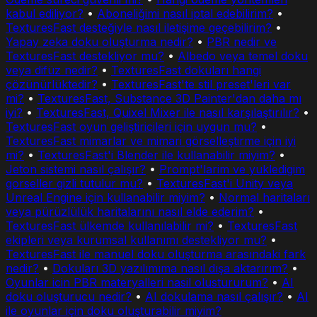
kabul ediliyor?
•
Aboneliğimi nasıl iptal edebilirim?
•
TexturesFast desteğiyle nasıl iletişime geçebilirim?
•
Yapay zeka doku oluşturma nedir?
•
PBR nedir ve
TexturesFast destekliyor mu?
•
Albedo veya temel doku
veya difüz nedir?
•
TexturesFast dokuları hangi
çözünürlüktedir?
•
TexturesFast'te stil preset'leri var
mi?
•
TexturesFast, Substance 3D Painter'dan daha mı
iyi?
•
TexturesFast, Quixel Mixer ile nasıl karşılaştırılır?
•
TexturesFast oyun geliştiricileri için uygun mu?
•
TexturesFast mimarlar ve mimari görselleştirme için iyi
mi?
•
TexturesFast'i Blender ile kullanabilir miyim?
•
Jeton sistemi nasıl çalışır?
•
Prompt'larim ve yukledigim
gorseller gizli tutulur mu?
•
TexturesFast'i Unity veya
Unreal Engine için kullanabilir miyim?
•
Normal haritaları
veya pürüzlülük haritalarını nasıl elde ederim?
•
TexturesFast ülkemde kullanılabilir mi?
•
TexturesFast
ekipleri veya kurumsal kullanımı destekliyor mu?
•
TexturesFast ile manuel doku oluşturma arasındaki fark
nedir?
•
Dokuları 3D yazılımıma nasıl dışa aktarırım?
•
Oyunlar icin PBR materyalleri nasil olustururum?
•
AI
doku oluşturucu nedir?
•
AI dokulama nasıl çalışır?
•
AI
ile oyunlar için doku oluşturabilir miyim?