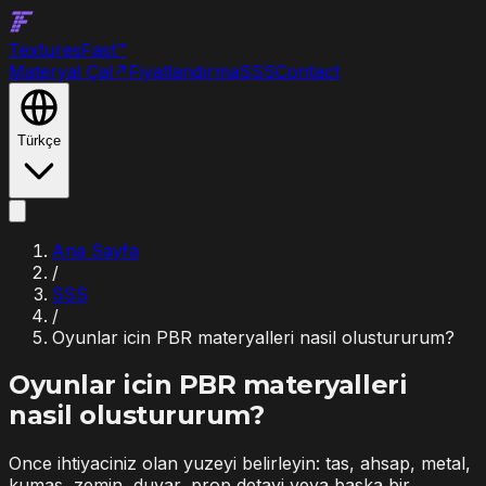
Textures
Fast
™
Materyal Çal
↗
Fiyatlandırma
SSS
Contact
Türkçe
Ana Sayfa
/
SSS
/
Oyunlar icin PBR materyalleri nasil olustururum?
Oyunlar icin PBR materyalleri
nasil olustururum?
Once ihtiyaciniz olan yuzeyi belirleyin: tas, ahsap, metal,
kumas, zemin, duvar, prop detayi veya baska bir