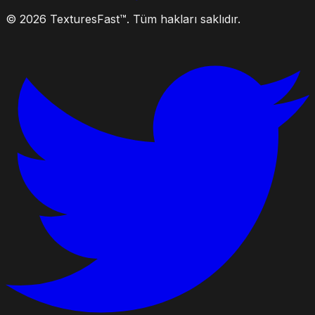
© 2026 TexturesFast™. Tüm hakları saklıdır.