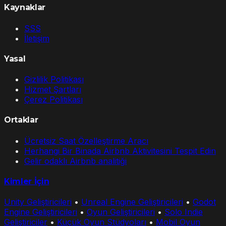
Kaynaklar
SSS
İletişim
Yasal
Gizlilik Politikası
Hizmet Şartları
Çerez Politikası
Ortaklar
Ücretsiz Saat Özelleştirme Aracı
Herhangi Bir Binada Airbnb Aktivitesini Tespit Edin
Gelir odaklı Airbnb analitiği
Kimler İçin
Unity Geliştiricileri
•
Unreal Engine Geliştiricileri
•
Godot
Engine Geliştiricileri
•
Oyun Geliştiricileri
•
Solo Indie
Geliştiriciler
•
Küçük Oyun Stüdyoları
•
Mobil Oyun