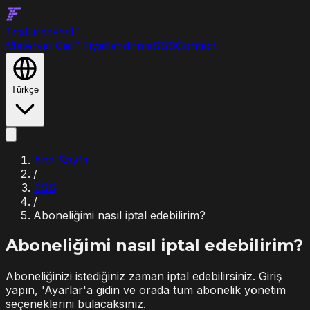
Textures
Fast
™
Materyal Çal
↗
Fiyatlandırma
SSS
Contact
Türkçe
Ana Sayfa
/
SSS
/
Aboneliğimi nasıl iptal edebilirim?
Aboneliğimi nasıl iptal edebilirim?
Aboneliğinizi istediğiniz zaman iptal edebilirsiniz. Giriş
yapın, 'Ayarlar'a gidin ve orada tüm abonelik yönetim
seçeneklerini bulacaksınız.