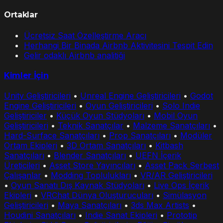
Ortaklar
Ücretsiz Saat Özelleştirme Aracı
Herhangi Bir Binada Airbnb Aktivitesini Tespit Edin
Gelir odaklı Airbnb analitiği
Kimler İçin
Unity Geliştiricileri
•
Unreal Engine Geliştiricileri
•
Godot
Engine Geliştiricileri
•
Oyun Geliştiricileri
•
Solo Indie
Geliştiriciler
•
Küçük Oyun Stüdyoları
•
Mobil Oyun
Geliştiricileri
•
Teknik Sanatçılar
•
Malzeme Sanatçıları
•
Hard-Surface Sanatçıları
•
Prop Sanatçıları
•
Modüler
Ortam Ekipleri
•
3D Ortam Sanatçıları
•
Kitbash
Sanatçıları
•
Blender Sanatçıları
•
UEFN İçerik
Üreticileri
•
Asset Store Yayıncıları
•
Asset Pack Serbest
Çalışanlar
•
Modding Toplulukları
•
VR/AR Geliştiricileri
•
Oyun Sanatı Dış Kaynak Stüdyoları
•
Live Ops İçerik
Ekipleri
•
VRChat Dünya Oluşturucuları
•
Simülasyon
Geliştiricileri
•
Maya Sanatçıları
•
3ds Max Artists
•
Houdini Sanatçıları
•
Indie Sanat Ekipleri
•
Prototip