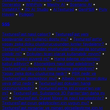
Generator
•
WithPoly
•
Meshy AI
•
Scenario AI
•
InstaMAT
•
3D AI Studio
•
AITextured
•
GenPBR
•
Poly
Haven
•
Poliigon
SSS
TexturesFast nasıl çalışır?
•
TexturesFast yeni
başlayanlar için kullanıcı dostu mu?
•
TexturesFast'in
yapay zeka doku oluşturucusundan kimler faydalanır?
•
TexturesFast tarafından oluşturulan dokularda sorunlar
olabilir mi?
•
Dokuları ticari olarak kullanabilir miyim?
•
Ödeme süreci güvenli mi?
•
Hangi ödeme yöntemleri
kabul ediliyor?
•
Aboneliğimi nasıl iptal edebilirim?
•
TexturesFast desteğiyle nasıl iletişime geçebilirim?
•
Yapay zeka doku oluşturma nedir?
•
PBR nedir ve
TexturesFast destekliyor mu?
•
Albedo veya temel doku
veya difüz nedir?
•
TexturesFast dokuları hangi
çözünürlüktedir?
•
TexturesFast'te stil preset'leri var
mi?
•
TexturesFast, Substance 3D Painter'dan daha mı
iyi?
•
TexturesFast, Quixel Mixer ile nasıl karşılaştırılır?
•
TexturesFast oyun geliştiricileri için uygun mu?
•
TexturesFast mimarlar ve mimari görselleştirme için iyi