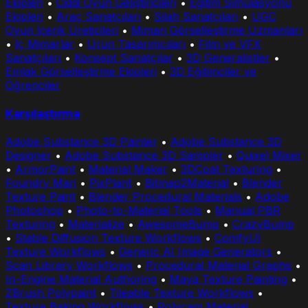
Ekipleri
•
Ciddi Oyun Geliştiricileri
•
Eğitim Simülasyonu
Ekipleri
•
Araç Sanatçıları
•
Silah Sanatçıları
•
UGC
Oyun İçerik Üreticileri
•
Mimari Görselleştirme Uzmanları
•
İç Mimarlar
•
Ürün Tasarımcıları
•
Film ve VFX
Sanatçıları
•
Konsept Sanatçılar
•
3D Generalistler
•
Emlak Görselleştirme Ekipleri
•
3D Eğitimciler ve
Öğrenciler
Karşılaştırma
Adobe Substance 3D Painter
•
Adobe Substance 3D
Designer
•
Adobe Substance 3D Sampler
•
Quixel Mixer
•
ArmorPaint
•
Material Maker
•
3DCoat Texturing
•
Foundry Mari
•
PixPlant
•
Bitmap2Material
•
Blender
Texture Paint
•
Blender Procedural Materials
•
Adobe
Photoshop
•
Photo-to-Material Tools
•
Manual PBR
Texturing
•
Materialize
•
AwesomeBump
•
CrazyBump
•
Stable Diffusion Texture Workflows
•
ComfyUI
Texture Workflows
•
Generic AI Image Generators
•
Scan Library Workflows
•
Procedural Material Graphs
•
In-Engine Material Authoring
•
Maya Texture Painting
•
ZBrush Polypaint
•
Tileable Texture Workflows
•
Texture Baking Workflows
•
Polycam Material