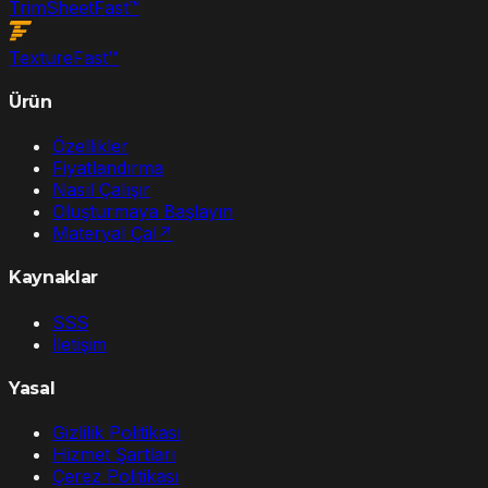
TrimSheet
Fast
™
Texture
Fast
™
Ürün
Özellikler
Fiyatlandırma
Nasıl Çalışır
Oluşturmaya Başlayın
Materyal Çal
↗
Kaynaklar
SSS
İletişim
Yasal
Gizlilik Politikası
Hizmet Şartları
Çerez Politikası