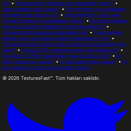
mi?
•
TexturesFast'i Blender ile kullanabilir miyim?
•
Jeton sistemi nasıl çalışır?
•
Prompt'larim ve yukledigim
gorseller gizli tutulur mu?
•
TexturesFast'i Unity veya
Unreal Engine için kullanabilir miyim?
•
Normal haritaları
veya pürüzlülük haritalarını nasıl elde ederim?
•
TexturesFast ülkemde kullanılabilir mi?
•
TexturesFast
ekipleri veya kurumsal kullanımı destekliyor mu?
•
TexturesFast ile manuel doku oluşturma arasındaki fark
nedir?
•
Dokuları 3D yazılımıma nasıl dışa aktarırım?
•
Oyunlar icin PBR materyalleri nasil olustururum?
•
AI
doku oluşturucu nedir?
•
AI dokulama nasıl çalışır?
•
AI
ile oyunlar için doku oluşturabilir miyim?
© 2026 TexturesFast™. Tüm hakları saklıdır.