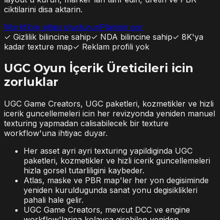
ciktilarini disa aktarin.
Workflow atlasi olusturun
Planlari gor
✓
Gizlilik bilincine sahip
✓
NDA bilincine sahip
✓
8K'ya
kadar texture map
✓
Reklam profili yok
UGC Oyun İçerik Üreticileri icin
zorluklar
UGC Game Creators, UGC paketleri, kozmetikler ve hizli
icerik guncellemeleri icin her revizyonda yeniden manuel
texturing yapmadan calisabilecek bir texture
workflow'una ihtiyac duyar.
Her asset ayri ayri texturing yapildiginda UGC
paketleri, kozmetikler ve hizli icerik guncellemeleri
hizla gorsel tutarliligini kaybeder.
Atlas, maske ve PBR map'ler her yon degisiminde
yeniden kuruldugunda sanat yonu degisiklikleri
pahali hale gelir.
UGC Game Creators, mevcut DCC ve engine
workflow'larina kolayca girebilen yeniden