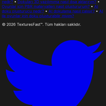
nedir?
•
Dokuları 3D yazılımıma nasıl dışa aktarırım?
•
Oyunlar icin PBR materyalleri nasil olustururum?
•
AI
doku oluşturucu nedir?
•
AI dokulama nasıl çalışır?
•
AI
ile oyunlar için doku oluşturabilir miyim?
© 2026 TexturesFast™. Tüm hakları saklıdır.