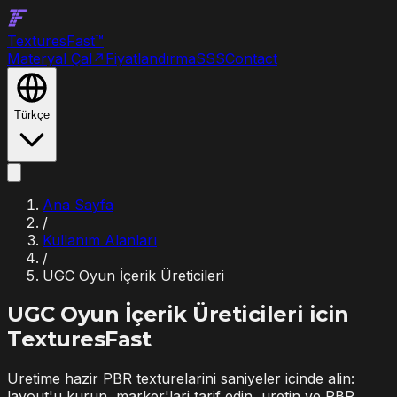
Textures
Fast
™
Materyal Çal
↗
Fiyatlandırma
SSS
Contact
Türkçe
Ana Sayfa
/
Kullanım Alanları
/
UGC Oyun İçerik Üreticileri
UGC Oyun İçerik Üreticileri
icin
TexturesFast
Uretime hazir PBR texturelarini saniyeler icinde alin:
layout'u kurun, marker'lari tarif edin, uretin ve PBR