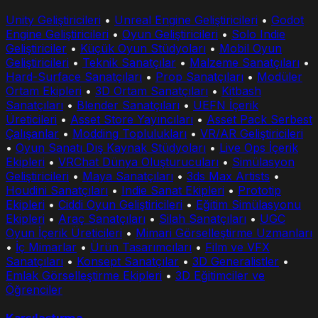
Unity Geliştiricileri
•
Unreal Engine Geliştiricileri
•
Godot
Engine Geliştiricileri
•
Oyun Geliştiricileri
•
Solo Indie
Geliştiriciler
•
Küçük Oyun Stüdyoları
•
Mobil Oyun
Geliştiricileri
•
Teknik Sanatçılar
•
Malzeme Sanatçıları
•
Hard-Surface Sanatçıları
•
Prop Sanatçıları
•
Modüler
Ortam Ekipleri
•
3D Ortam Sanatçıları
•
Kitbash
Sanatçıları
•
Blender Sanatçıları
•
UEFN İçerik
Üreticileri
•
Asset Store Yayıncıları
•
Asset Pack Serbest
Çalışanlar
•
Modding Toplulukları
•
VR/AR Geliştiricileri
•
Oyun Sanatı Dış Kaynak Stüdyoları
•
Live Ops İçerik
Ekipleri
•
VRChat Dünya Oluşturucuları
•
Simülasyon
Geliştiricileri
•
Maya Sanatçıları
•
3ds Max Artists
•
Houdini Sanatçıları
•
Indie Sanat Ekipleri
•
Prototip
Ekipleri
•
Ciddi Oyun Geliştiricileri
•
Eğitim Simülasyonu
Ekipleri
•
Araç Sanatçıları
•
Silah Sanatçıları
•
UGC
Oyun İçerik Üreticileri
•
Mimari Görselleştirme Uzmanları
•
İç Mimarlar
•
Ürün Tasarımcıları
•
Film ve VFX
Sanatçıları
•
Konsept Sanatçılar
•
3D Generalistler
•
Emlak Görselleştirme Ekipleri
•
3D Eğitimciler ve
Öğrenciler