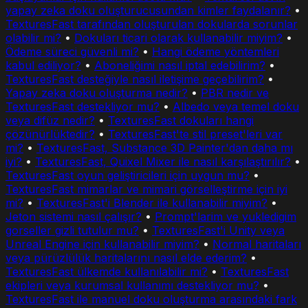
yapay zeka doku oluşturucusundan kimler faydalanır?
•
TexturesFast tarafından oluşturulan dokularda sorunlar
olabilir mi?
•
Dokuları ticari olarak kullanabilir miyim?
•
Ödeme süreci güvenli mi?
•
Hangi ödeme yöntemleri
kabul ediliyor?
•
Aboneliğimi nasıl iptal edebilirim?
•
TexturesFast desteğiyle nasıl iletişime geçebilirim?
•
Yapay zeka doku oluşturma nedir?
•
PBR nedir ve
TexturesFast destekliyor mu?
•
Albedo veya temel doku
veya difüz nedir?
•
TexturesFast dokuları hangi
çözünürlüktedir?
•
TexturesFast'te stil preset'leri var
mi?
•
TexturesFast, Substance 3D Painter'dan daha mı
iyi?
•
TexturesFast, Quixel Mixer ile nasıl karşılaştırılır?
•
TexturesFast oyun geliştiricileri için uygun mu?
•
TexturesFast mimarlar ve mimari görselleştirme için iyi
mi?
•
TexturesFast'i Blender ile kullanabilir miyim?
•
Jeton sistemi nasıl çalışır?
•
Prompt'larim ve yukledigim
gorseller gizli tutulur mu?
•
TexturesFast'i Unity veya
Unreal Engine için kullanabilir miyim?
•
Normal haritaları
veya pürüzlülük haritalarını nasıl elde ederim?
•
TexturesFast ülkemde kullanılabilir mi?
•
TexturesFast
ekipleri veya kurumsal kullanımı destekliyor mu?
•
TexturesFast ile manuel doku oluşturma arasındaki fark