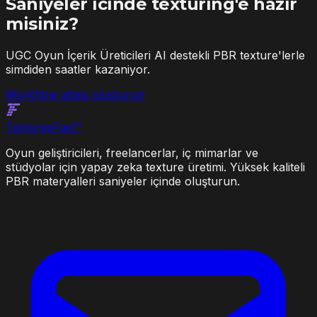
Saniyeler icinde texturing'e hazir
misiniz?
UGC Oyun İçerik Üreticileri AI destekli PBR texture'lerle
simdiden saatler kazaniyor.
Workflow atlasi olusturun
Textures
Fast
™
Oyun geliştiricileri, freelancerlar, iç mimarlar ve
stüdyolar için yapay zeka texture üretimi. Yüksek kaliteli
PBR materyalleri saniyeler içinde oluşturun.