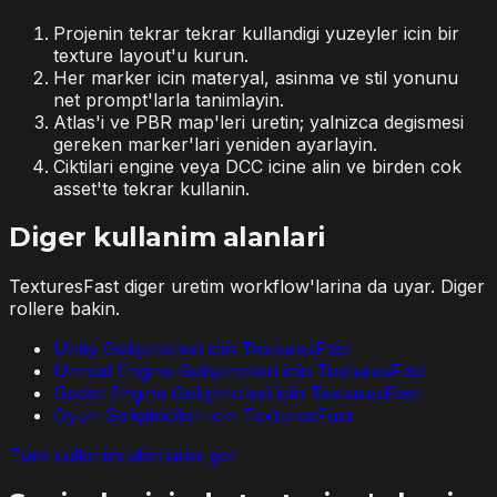
Projenin tekrar tekrar kullandigi yuzeyler icin bir
texture layout'u kurun.
Her marker icin materyal, asinma ve stil yonunu
net prompt'larla tanimlayin.
Atlas'i ve PBR map'leri uretin; yalnizca degismesi
gereken marker'lari yeniden ayarlayin.
Ciktilari engine veya DCC icine alin ve birden cok
asset'te tekrar kullanin.
Diger kullanim alanlari
TexturesFast diger uretim workflow'larina da uyar. Diger
rollere bakin.
Unity Geliştiricileri icin TexturesFast
Unreal Engine Geliştiricileri icin TexturesFast
Godot Engine Geliştiricileri icin TexturesFast
Oyun Geliştiricileri icin TexturesFast
Tum kullanim alanlarini gor