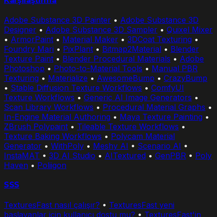
Karşılaştırma
Adobe Substance 3D Painter
•
Adobe Substance 3D
Designer
•
Adobe Substance 3D Sampler
•
Quixel Mixer
•
ArmorPaint
•
Material Maker
•
3DCoat Texturing
•
Foundry Mari
•
PixPlant
•
Bitmap2Material
•
Blender
Texture Paint
•
Blender Procedural Materials
•
Adobe
Photoshop
•
Photo-to-Material Tools
•
Manual PBR
Texturing
•
Materialize
•
AwesomeBump
•
CrazyBump
•
Stable Diffusion Texture Workflows
•
ComfyUI
Texture Workflows
•
Generic AI Image Generators
•
Scan Library Workflows
•
Procedural Material Graphs
•
In-Engine Material Authoring
•
Maya Texture Painting
•
ZBrush Polypaint
•
Tileable Texture Workflows
•
Texture Baking Workflows
•
Polycam Material
Generator
•
WithPoly
•
Meshy AI
•
Scenario AI
•
InstaMAT
•
3D AI Studio
•
AITextured
•
GenPBR
•
Poly
Haven
•
Poliigon
SSS
TexturesFast nasıl çalışır?
•
TexturesFast yeni
başlayanlar için kullanıcı dostu mu?
•
TexturesFast'in