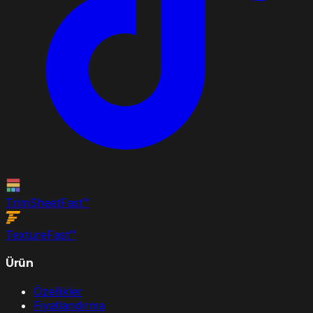
TrimSheet
Fast
™
Texture
Fast
™
Ürün
Özellikler
Fiyatlandırma