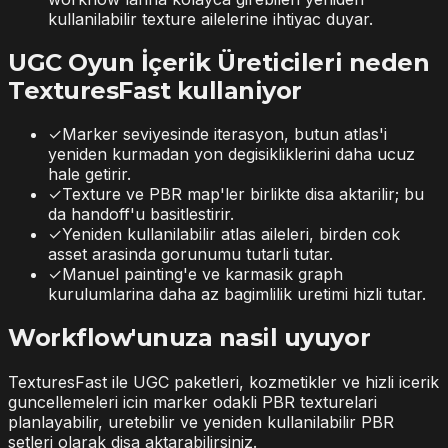
kullanilabilir texture ailelerine ihtiyac duyar.
UGC Oyun İçerik Üreticileri neden
TexturesFast kullaniyor
✓
Marker seviyesinde iterasyon, butun atlas'i
yeniden kurmadan yon degisikliklerini daha ucuz
hale getirir.
✓
Texture ve PBR map'ler birlikte disa aktarilir; bu
da handoff'u basitlestirir.
✓
Yeniden kullanilabilir atlas aileleri, birden cok
asset arasinda gorunumu tutarli tutar.
✓
Manuel painting'e ve karmasik graph
kurulumlarina daha az bagimlilik uretimi hizli tutar.
Workflow'unuza nasil uyuyor
TexturesFast ile UGC paketleri, kozmetikler ve hizli icerik
guncellemeleri icin marker odakli PBR texturelari
planlayabilir, uretebilir ve yeniden kullanilabilir PBR
setleri olarak disa aktarabilirsiniz.