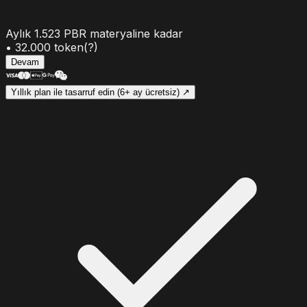
Aylık
1.523
PBR materyaline kadar
•
32.000
token
(?)
Devam
Yıllık plan ile tasarruf edin (6+ ay ücretsiz) ↗