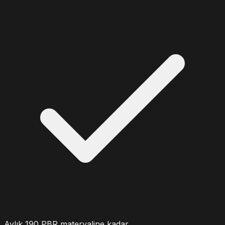
Aylık
190
PBR materyaline kadar