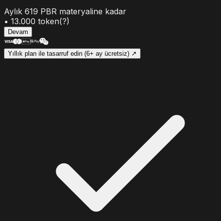
Aylık
619
PBR materyaline kadar
•
13.000
token
(?)
Devam
Yıllık plan ile tasarruf edin (6+ ay ücretsiz) ↗