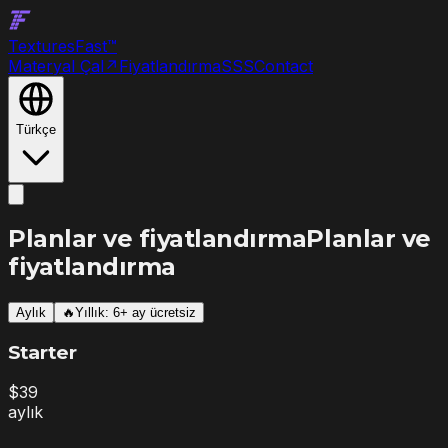
Textures
Fast
™
Materyal Çal
↗
Fiyatlandırma
SSS
Contact
Türkçe
Planlar ve fiyatlandırma
Planlar ve
fiyatlandırma
Aylık
🔥
Yıllık: 6+ ay ücretsiz
Starter
$
39
aylık