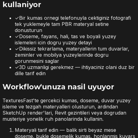
kullaniyor
✓
Bir kumas ornegi telefonuyla cektiginiz fotografi
tek yuklemeyle tam PBR materyal setine
donusturun
✓
Doseme, fayans, hali, tas ve boyali yuzey
islemeleri icin dogru yuzey detayi
✓
Dikissiz tekrarlama, materyallerin tum duvarlar,
zeminler ve mobilya yuzeylerinde dogru
gorunmesini saglar
✓
3D uzmanligi gerekmez — ihtiyaciniz olani duz bir
dille tarif edin
Workflow'unuza nasil uyuyor
TexturesFast'te gercekci kumas, doseme, duvar yuzey
isleme ve tezgah materyalleri olusturun, ardindan
SketchUp render'lari, Revit gezintileri veya dogrudan
musteriye yonelik ruh panolarinda kullanin.
Materyali tarif edin — balik sirti beyaz mese
doseme, bukle dosemelik kumas, honlanmis kuvars