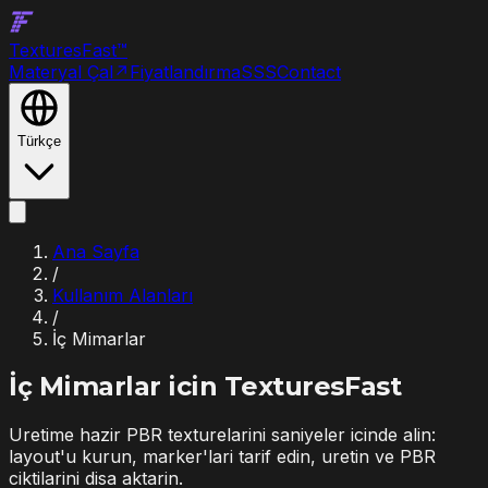
Textures
Fast
™
Materyal Çal
↗
Fiyatlandırma
SSS
Contact
Türkçe
Ana Sayfa
/
Kullanım Alanları
/
İç Mimarlar
İç Mimarlar
icin TexturesFast
Uretime hazir PBR texturelarini saniyeler icinde alin:
layout'u kurun, marker'lari tarif edin, uretin ve PBR
ciktilarini disa aktarin.