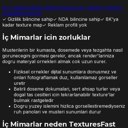
Ilk Ic Mekan Materyalinizi Olusturun
Ic Tasarim Texture
Orneklerini Gorun
✓
Gizlilik bilincine sahip
✓
NDA bilincine sahip
✓
8K'ya
kadar texture map
✓
Reklam profili yok
İç Mimarlar icin zorluklar
Musterilerin bir kumasta, dosemede veya tezgahta nasil
gorunecegini gormesi gerekir, ancak render'lariniza
dogru materyal ornekleri almak cok uzun surer.
Fiziksel ornekler dijital sunumlara donusmez ve
onlari fotograflamak duz, kullanilamaz gorseller
uretir
Belirli doseme dokumalari, sert ahsap turler veya
dogal tas cesitleri icin tekrarlanabilir texture'lar
bulmak rastgeledir
Dogru yuzey islemini hizlica gorsellestiremediyseniz
ruh panolari ve musteri sunumlari durur
İç Mimarlar neden TexturesFast