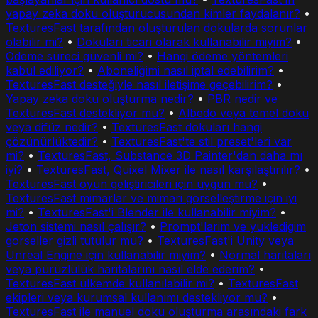
yapay zeka doku oluşturucusundan kimler faydalanır?
•
TexturesFast tarafından oluşturulan dokularda sorunlar
olabilir mi?
•
Dokuları ticari olarak kullanabilir miyim?
•
Ödeme süreci güvenli mi?
•
Hangi ödeme yöntemleri
kabul ediliyor?
•
Aboneliğimi nasıl iptal edebilirim?
•
TexturesFast desteğiyle nasıl iletişime geçebilirim?
•
Yapay zeka doku oluşturma nedir?
•
PBR nedir ve
TexturesFast destekliyor mu?
•
Albedo veya temel doku
veya difüz nedir?
•
TexturesFast dokuları hangi
çözünürlüktedir?
•
TexturesFast'te stil preset'leri var
mi?
•
TexturesFast, Substance 3D Painter'dan daha mı
iyi?
•
TexturesFast, Quixel Mixer ile nasıl karşılaştırılır?
•
TexturesFast oyun geliştiricileri için uygun mu?
•
TexturesFast mimarlar ve mimari görselleştirme için iyi
mi?
•
TexturesFast'i Blender ile kullanabilir miyim?
•
Jeton sistemi nasıl çalışır?
•
Prompt'larim ve yukledigim
gorseller gizli tutulur mu?
•
TexturesFast'i Unity veya
Unreal Engine için kullanabilir miyim?
•
Normal haritaları
veya pürüzlülük haritalarını nasıl elde ederim?
•
TexturesFast ülkemde kullanılabilir mi?
•
TexturesFast
ekipleri veya kurumsal kullanımı destekliyor mu?
•
TexturesFast ile manuel doku oluşturma arasındaki fark