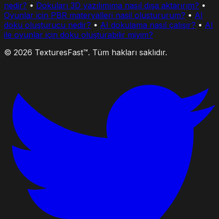
nedir?
•
Dokuları 3D yazılımıma nasıl dışa aktarırım?
•
Oyunlar icin PBR materyalleri nasil olustururum?
•
AI
doku oluşturucu nedir?
•
AI dokulama nasıl çalışır?
•
AI
ile oyunlar için doku oluşturabilir miyim?
© 2026 TexturesFast™. Tüm hakları saklıdır.