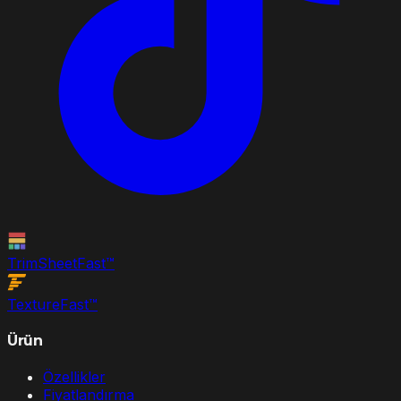
TrimSheet
Fast
™
Texture
Fast
™
Ürün
Özellikler
Fiyatlandırma