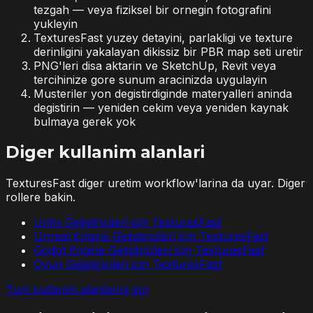
tezgah — veya fiziksel bir ornegin fotografini
yukleyin
TexturesFast yuzey detayini, parlakligi ve texture
derinligini yakalayan dikissiz bir PBR map seti uretir
PNG'leri disa aktarin ve SketchUp, Revit veya
tercihinize gore sunum aracinizda uygulayin
Musteriler yon degistirdiginde materyalleri aninda
degistirin — yeniden cekim veya yeniden kaynak
bulmaya gerek yok
Diger kullanim alanlari
TexturesFast diger uretim workflow'larina da uyar. Diger
rollere bakin.
Unity Geliştiricileri icin TexturesFast
Unreal Engine Geliştiricileri icin TexturesFast
Godot Engine Geliştiricileri icin TexturesFast
Oyun Geliştiricileri icin TexturesFast
Tum kullanim alanlarini gor