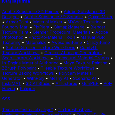
Karşılaştırma
Adobe Substance 3D Painter
•
Adobe Substance 3D
Designer
•
Adobe Substance 3D Sampler
•
Quixel Mixer
•
ArmorPaint
•
Material Maker
•
3DCoat Texturing
•
Foundry Mari
•
PixPlant
•
Bitmap2Material
•
Blender
Texture Paint
•
Blender Procedural Materials
•
Adobe
Photoshop
•
Photo-to-Material Tools
•
Manual PBR
Texturing
•
Materialize
•
AwesomeBump
•
CrazyBump
•
Stable Diffusion Texture Workflows
•
ComfyUI
Texture Workflows
•
Generic AI Image Generators
•
Scan Library Workflows
•
Procedural Material Graphs
•
In-Engine Material Authoring
•
Maya Texture Painting
•
ZBrush Polypaint
•
Tileable Texture Workflows
•
Texture Baking Workflows
•
Polycam Material
Generator
•
WithPoly
•
Meshy AI
•
Scenario AI
•
InstaMAT
•
3D AI Studio
•
AITextured
•
GenPBR
•
Poly
Haven
•
Poliigon
SSS
TexturesFast nasıl çalışır?
•
TexturesFast yeni
başlayanlar için kullanıcı dostu mu?
•
TexturesFast'in