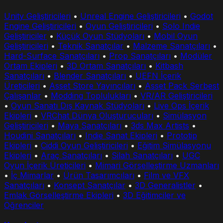
Unity Geliştiricileri
•
Unreal Engine Geliştiricileri
•
Godot
Engine Geliştiricileri
•
Oyun Geliştiricileri
•
Solo Indie
Geliştiriciler
•
Küçük Oyun Stüdyoları
•
Mobil Oyun
Geliştiricileri
•
Teknik Sanatçılar
•
Malzeme Sanatçıları
•
Hard-Surface Sanatçıları
•
Prop Sanatçıları
•
Modüler
Ortam Ekipleri
•
3D Ortam Sanatçıları
•
Kitbash
Sanatçıları
•
Blender Sanatçıları
•
UEFN İçerik
Üreticileri
•
Asset Store Yayıncıları
•
Asset Pack Serbest
Çalışanlar
•
Modding Toplulukları
•
VR/AR Geliştiricileri
•
Oyun Sanatı Dış Kaynak Stüdyoları
•
Live Ops İçerik
Ekipleri
•
VRChat Dünya Oluşturucuları
•
Simülasyon
Geliştiricileri
•
Maya Sanatçıları
•
3ds Max Artists
•
Houdini Sanatçıları
•
Indie Sanat Ekipleri
•
Prototip
Ekipleri
•
Ciddi Oyun Geliştiricileri
•
Eğitim Simülasyonu
Ekipleri
•
Araç Sanatçıları
•
Silah Sanatçıları
•
UGC
Oyun İçerik Üreticileri
•
Mimari Görselleştirme Uzmanları
•
İç Mimarlar
•
Ürün Tasarımcıları
•
Film ve VFX
Sanatçıları
•
Konsept Sanatçılar
•
3D Generalistler
•
Emlak Görselleştirme Ekipleri
•
3D Eğitimciler ve
Öğrenciler