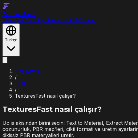
Textures
Fast
™
Materyal Çal
↗
Fiyatlandırma
SSS
Contact
Türkçe
Ana Sayfa
/
SSS
/
TexturesFast nasıl çalışır?
TexturesFast nasıl çalışır?
Uc is akisindan birini secin: Text to Material, Extract Ma
cozunurluk, PBR map'leri, cikti formati ve uretim ayarlarini
dikissiz PBR materyalleri uretir.