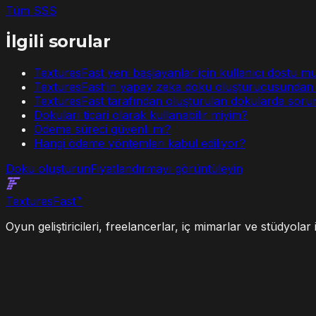
Tüm SSS
İlgili sorular
TexturesFast yeni başlayanlar için kullanıcı dostu m
TexturesFast'in yapay zeka doku oluşturucusundan 
TexturesFast tarafından oluşturulan dokularda sorunl
Dokuları ticari olarak kullanabilir miyim?
Ödeme süreci güvenli mi?
Hangi ödeme yöntemleri kabul ediliyor?
Doku oluşturun
Fiyatlandırmayı görüntüleyin
Textures
Fast
™
Oyun geliştiricileri, freelancerlar, iç mimarlar ve stüdyola