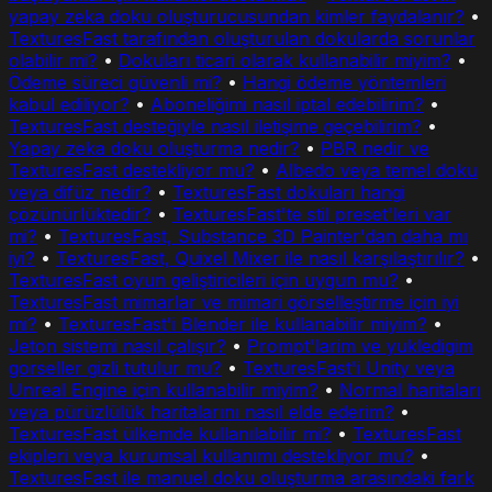
yapay zeka doku oluşturucusundan kimler faydalanır?
•
TexturesFast tarafından oluşturulan dokularda sorunlar
olabilir mi?
•
Dokuları ticari olarak kullanabilir miyim?
•
Ödeme süreci güvenli mi?
•
Hangi ödeme yöntemleri
kabul ediliyor?
•
Aboneliğimi nasıl iptal edebilirim?
•
TexturesFast desteğiyle nasıl iletişime geçebilirim?
•
Yapay zeka doku oluşturma nedir?
•
PBR nedir ve
TexturesFast destekliyor mu?
•
Albedo veya temel doku
veya difüz nedir?
•
TexturesFast dokuları hangi
çözünürlüktedir?
•
TexturesFast'te stil preset'leri var
mi?
•
TexturesFast, Substance 3D Painter'dan daha mı
iyi?
•
TexturesFast, Quixel Mixer ile nasıl karşılaştırılır?
•
TexturesFast oyun geliştiricileri için uygun mu?
•
TexturesFast mimarlar ve mimari görselleştirme için iyi
mi?
•
TexturesFast'i Blender ile kullanabilir miyim?
•
Jeton sistemi nasıl çalışır?
•
Prompt'larim ve yukledigim
gorseller gizli tutulur mu?
•
TexturesFast'i Unity veya
Unreal Engine için kullanabilir miyim?
•
Normal haritaları
veya pürüzlülük haritalarını nasıl elde ederim?
•
TexturesFast ülkemde kullanılabilir mi?
•
TexturesFast
ekipleri veya kurumsal kullanımı destekliyor mu?
•
TexturesFast ile manuel doku oluşturma arasındaki fark