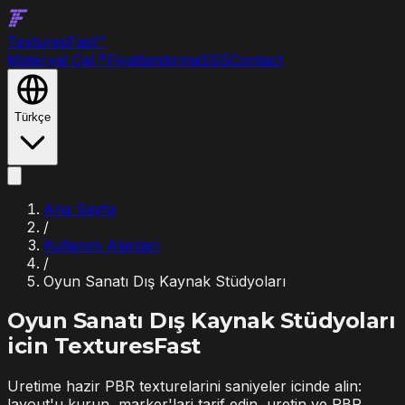
Textures
Fast
™
Materyal Çal
↗
Fiyatlandırma
SSS
Contact
Türkçe
Ana Sayfa
/
Kullanım Alanları
/
Oyun Sanatı Dış Kaynak Stüdyoları
Oyun Sanatı Dış Kaynak Stüdyoları
icin TexturesFast
Uretime hazir PBR texturelarini saniyeler icinde alin:
layout'u kurun, marker'lari tarif edin, uretin ve PBR