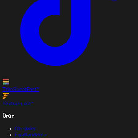
TrimSheet
Fast
™
Texture
Fast
™
Ürün
Özellikler
Fiyatlandırma