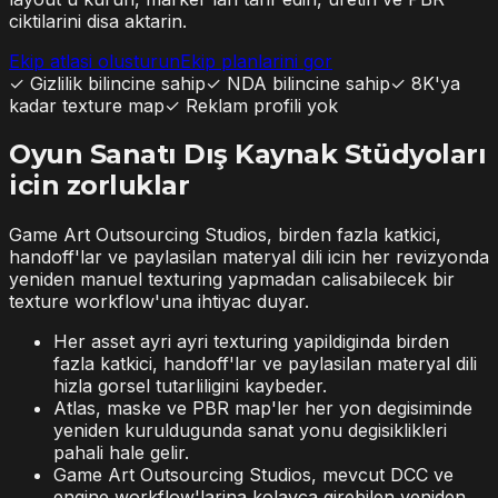
ciktilarini disa aktarin.
Ekip atlasi olusturun
Ekip planlarini gor
✓
Gizlilik bilincine sahip
✓
NDA bilincine sahip
✓
8K'ya
kadar texture map
✓
Reklam profili yok
Oyun Sanatı Dış Kaynak Stüdyoları
icin zorluklar
Game Art Outsourcing Studios, birden fazla katkici,
handoff'lar ve paylasilan materyal dili icin her revizyonda
yeniden manuel texturing yapmadan calisabilecek bir
texture workflow'una ihtiyac duyar.
Her asset ayri ayri texturing yapildiginda birden
fazla katkici, handoff'lar ve paylasilan materyal dili
hizla gorsel tutarliligini kaybeder.
Atlas, maske ve PBR map'ler her yon degisiminde
yeniden kuruldugunda sanat yonu degisiklikleri
pahali hale gelir.
Game Art Outsourcing Studios, mevcut DCC ve
engine workflow'larina kolayca girebilen yeniden