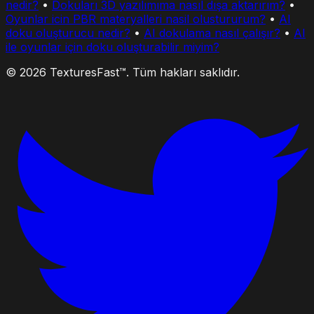
nedir?
•
Dokuları 3D yazılımıma nasıl dışa aktarırım?
•
Oyunlar icin PBR materyalleri nasil olustururum?
•
AI
doku oluşturucu nedir?
•
AI dokulama nasıl çalışır?
•
AI
ile oyunlar için doku oluşturabilir miyim?
© 2026 TexturesFast™. Tüm hakları saklıdır.