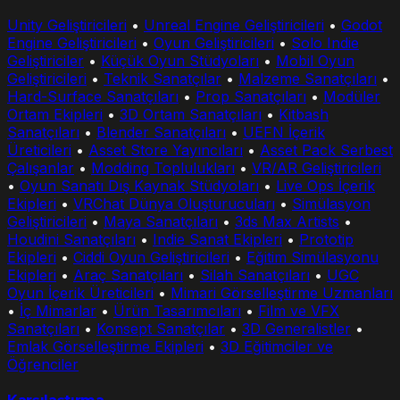
Unity Geliştiricileri
•
Unreal Engine Geliştiricileri
•
Godot
Engine Geliştiricileri
•
Oyun Geliştiricileri
•
Solo Indie
Geliştiriciler
•
Küçük Oyun Stüdyoları
•
Mobil Oyun
Geliştiricileri
•
Teknik Sanatçılar
•
Malzeme Sanatçıları
•
Hard-Surface Sanatçıları
•
Prop Sanatçıları
•
Modüler
Ortam Ekipleri
•
3D Ortam Sanatçıları
•
Kitbash
Sanatçıları
•
Blender Sanatçıları
•
UEFN İçerik
Üreticileri
•
Asset Store Yayıncıları
•
Asset Pack Serbest
Çalışanlar
•
Modding Toplulukları
•
VR/AR Geliştiricileri
•
Oyun Sanatı Dış Kaynak Stüdyoları
•
Live Ops İçerik
Ekipleri
•
VRChat Dünya Oluşturucuları
•
Simülasyon
Geliştiricileri
•
Maya Sanatçıları
•
3ds Max Artists
•
Houdini Sanatçıları
•
Indie Sanat Ekipleri
•
Prototip
Ekipleri
•
Ciddi Oyun Geliştiricileri
•
Eğitim Simülasyonu
Ekipleri
•
Araç Sanatçıları
•
Silah Sanatçıları
•
UGC
Oyun İçerik Üreticileri
•
Mimari Görselleştirme Uzmanları
•
İç Mimarlar
•
Ürün Tasarımcıları
•
Film ve VFX
Sanatçıları
•
Konsept Sanatçılar
•
3D Generalistler
•
Emlak Görselleştirme Ekipleri
•
3D Eğitimciler ve
Öğrenciler