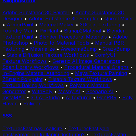
Karşılaştırma
Adobe Substance 3D Painter
•
Adobe Substance 3D
Designer
•
Adobe Substance 3D Sampler
•
Quixel Mixer
•
ArmorPaint
•
Material Maker
•
3DCoat Texturing
•
Foundry Mari
•
PixPlant
•
Bitmap2Material
•
Blender
Texture Paint
•
Blender Procedural Materials
•
Adobe
Photoshop
•
Photo-to-Material Tools
•
Manual PBR
Texturing
•
Materialize
•
AwesomeBump
•
CrazyBump
•
Stable Diffusion Texture Workflows
•
ComfyUI
Texture Workflows
•
Generic AI Image Generators
•
Scan Library Workflows
•
Procedural Material Graphs
•
In-Engine Material Authoring
•
Maya Texture Painting
•
ZBrush Polypaint
•
Tileable Texture Workflows
•
Texture Baking Workflows
•
Polycam Material
Generator
•
WithPoly
•
Meshy AI
•
Scenario AI
•
InstaMAT
•
3D AI Studio
•
AITextured
•
GenPBR
•
Poly
Haven
•
Poliigon
SSS
TexturesFast nasıl çalışır?
•
TexturesFast yeni
başlayanlar için kullanıcı dostu mu?
•
TexturesFast'in