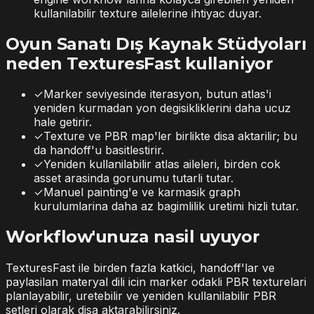
kullanilabilir texture ailelerine ihtiyac duyar.
Oyun Sanatı Dış Kaynak Stüdyoları
neden TexturesFast kullaniyor
✓
Marker seviyesinde iterasyon, butun atlas'i
yeniden kurmadan yon degisikliklerini daha ucuz
hale getirir.
✓
Texture ve PBR map'ler birlikte disa aktarilir; bu
da handoff'u basitlestirir.
✓
Yeniden kullanilabilir atlas aileleri, birden cok
asset arasinda gorunumu tutarli tutar.
✓
Manuel painting'e ve karmasik graph
kurulumlarina daha az bagimlilik uretimi hizli tutar.
Workflow'unuza nasil uyuyor
TexturesFast ile birden fazla katkici, handoff'lar ve
paylasilan materyal dili icin marker odakli PBR texturelari
planlayabilir, uretebilir ve yeniden kullanilabilir PBR
setleri olarak disa aktarabilirsiniz.