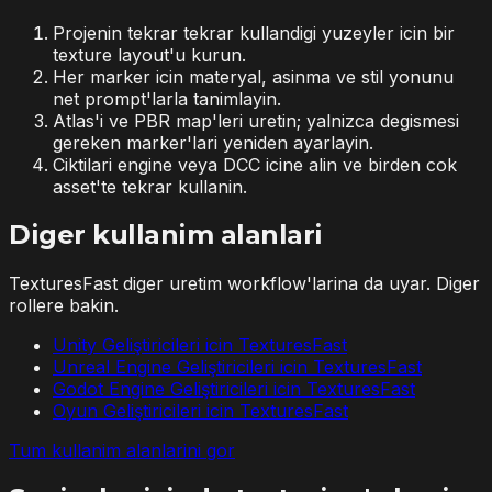
Projenin tekrar tekrar kullandigi yuzeyler icin bir
texture layout'u kurun.
Her marker icin materyal, asinma ve stil yonunu
net prompt'larla tanimlayin.
Atlas'i ve PBR map'leri uretin; yalnizca degismesi
gereken marker'lari yeniden ayarlayin.
Ciktilari engine veya DCC icine alin ve birden cok
asset'te tekrar kullanin.
Diger kullanim alanlari
TexturesFast diger uretim workflow'larina da uyar. Diger
rollere bakin.
Unity Geliştiricileri icin TexturesFast
Unreal Engine Geliştiricileri icin TexturesFast
Godot Engine Geliştiricileri icin TexturesFast
Oyun Geliştiricileri icin TexturesFast
Tum kullanim alanlarini gor