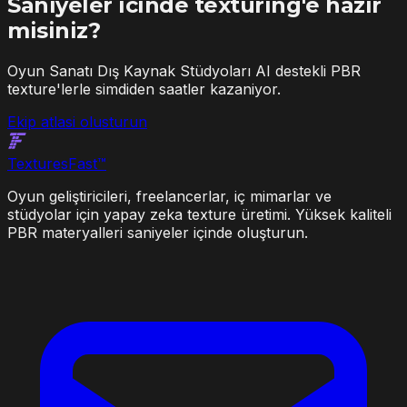
Saniyeler icinde texturing'e hazir
misiniz?
Oyun Sanatı Dış Kaynak Stüdyoları AI destekli PBR
texture'lerle simdiden saatler kazaniyor.
Ekip atlasi olusturun
Textures
Fast
™
Oyun geliştiricileri, freelancerlar, iç mimarlar ve
stüdyolar için yapay zeka texture üretimi. Yüksek kaliteli
PBR materyalleri saniyeler içinde oluşturun.